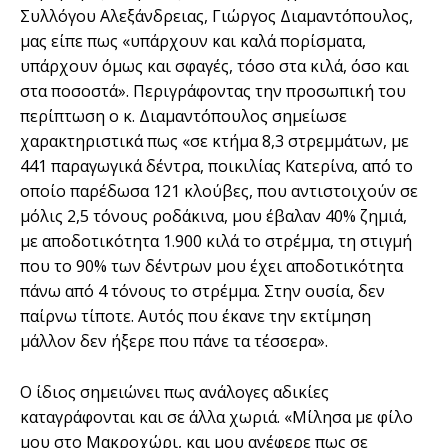
Συλλόγου Αλεξάνδρειας, Γιώργος Διαμαντόπουλος,
μας είπε πως «υπάρχουν και καλά πορίσματα,
υπάρχουν όμως και σφαγές, τόσο στα κιλά, όσο και
στα ποσοστά». Περιγράφοντας την προσωπική του
περίπτωση ο κ. Διαμαντόπουλος σημείωσε
χαρακτηριστικά πως «σε κτήμα 8,3 στρεμμάτων, με
441 παραγωγικά δέντρα, ποικιλίας Κατερίνα, από το
οποίο παρέδωσα 121 κλούβες, που αντιστοιχούν σε
μόλις 2,5 τόνους ροδάκινα, μου έβαλαν 40% ζημιά,
με αποδοτικότητα 1.900 κιλά το στρέμμα, τη στιγμή
που το 90% των δέντρων μου έχει αποδοτικότητα
πάνω από 4 τόνους το στρέμμα. Στην ουσία, δεν
παίρνω τίποτε. Αυτός που έκανε την εκτίμηση
μάλλον δεν ήξερε που πάνε τα τέσσερα».
Ο ίδιος σημειώνει πως ανάλογες αδικίες
καταγράφονται και σε άλλα χωριά. «Μίλησα με φίλο
μου στο Μακροχώρι, και μου ανέφερε πως σε