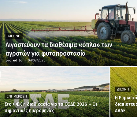
ΔΙΕΘΝΉ
Λιγοστεύουν τα διαθέσιμα «όπλα» των
αγροτών για φυτοπροστασία
pro_editor
-
04/08/2026
ΔΙΕΘΝΉ
ΕΝΗΜΈΡΩΣΗ
H Ευρωπαϊ
Στο ΦΕΚ η διαδικασία για το ΟΣΔΕ 2026 – Οι
διαπίστευ
σημαντικές ημερομηνίες
ΑΑΔΕ