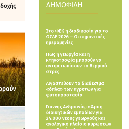
ΔΗΜΟΦΙΛΗ
οδοχής
Στο ΦΕΚ η διαδικασία για το
ΟΣΔΕ 2026 – Οι σημαντικές
ημερομηνίες
Πως η γεωργία και η
κτηνοτροφία μπορούν να
αντιμετωπίσουν το θερμικό
στρες
Λιγοστεύουν τα διαθέσιμα
πορούν
«όπλα» των αγροτών για
φυτοπροστασία
Γιάννης Ανδριανός: «Άρση
διοικητικών εμποδίων για
24.000 νέους γεωργούς και
αναλογικό πλαίσιο κυρώσεων