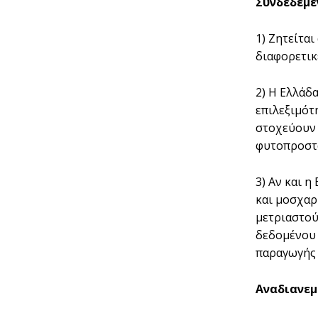
Συνδεδεμέ
1) Ζητείτα
διαφορετικ
2) Η Ελλάδ
επιλεξιμότ
στοχεύουν 
φυτοπροστ
3) Αν και 
και μοσχαρ
μετριαστούν
δεδομένου 
παραγωγής 
Αναδιανεμ