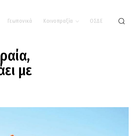
Γεωπονικά
Κοινοπραξία
ΟΣΔΕ
ραία,
άει με