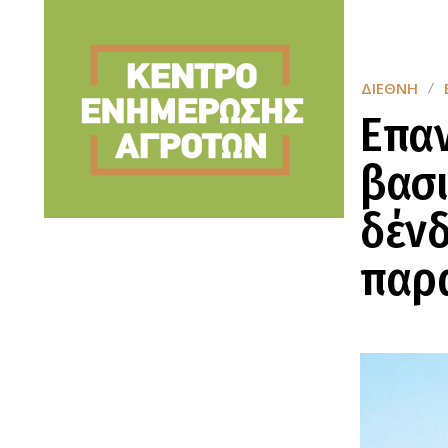
ΔΙΕΘΝΉ
Επαν
βασι
δένδ
παρα