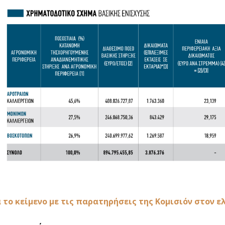
 το κείμενο με τις παρατηρήσεις της Κομισιόν στον ε