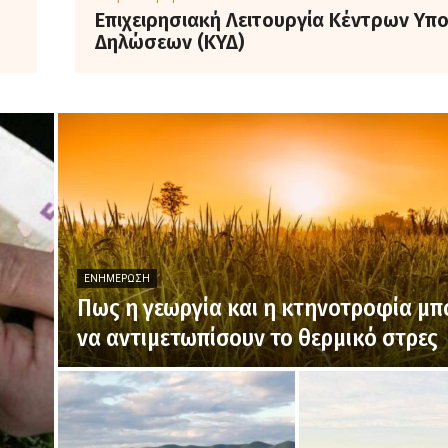
Επιχειρησιακή Λειτουργία Κέντρων Υπ
Δηλώσεων (ΚΥΔ)
ΕΝΗΜΈΡΩΣΗ
Πως η γεωργία και η κτηνοτροφία μ
να αντιμετωπίσουν το θερμικό στρες