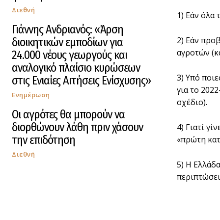
Διεθνή
1) Εάν όλα
Γιάννης Ανδριανός: «Άρση
2) Εάν προ
διοικητικών εμποδίων για
αγροτών (κ
24.000 νέους γεωργούς και
αναλογικό πλαίσιο κυρώσεων
3) Υπό ποι
στις Ενιαίες Αιτήσεις Ενίσχυσης»
για το 202
Ενημέρωση
σχέδιο).
Οι αγρότες θα μπορούν να
διορθώνουν λάθη πριν χάσουν
4) Γιατί γ
την επιδότηση
«πρώτη κατ
Διεθνή
5) Η Ελλάδ
περιπτώσει