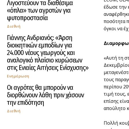
Λιγοστεύουν τα διαθέσιμα
έδωσε την 
«όπλα» των αγροτών για
αναφέρθηκα
φυτοπροστασία
ποσότητα π
Διεθνή
όγκοι να έ
Γιάννης Ανδριανός: «Άρση
Διαμορφωμ
διοικητικών εμποδίων για
24.000 νέους γεωργούς και
«Αυτή τη στ
αναλογικό πλαίσιο κυρώσεων
Δεκεμβρίου
στις Ενιαίες Αιτήσεις Ενίσχυσης»
μεταγενέστ
Ενημέρωση
τους παραγ
Οι αγρότες θα μπορούν να
περίπου 20
τιμή τους, 
διορθώνουν λάθη πριν χάσουν
επίσης είν
την επιδότηση
απούλητο κ
Διεθνή
Πολλή κουβ