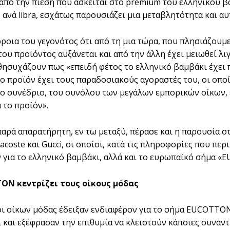
 από την πίεση που ασκείται στο premium του ελληνικού 
 ανά libra, εσχάτως παρουσιάζει μια μεταβλητότητα και αυ
ρροια του γεγονότος ότι από τη μια τώρα, που πλησιάζουμ
ου προϊόντος αυξάνεται και από την άλλη έχει μειωθεί λιγ
ησυχάζουν πως «επειδή φέτος το ελληνικό βαμβάκι έχει 
Το προϊόν έχει τους παραδοσιακούς αγοραστές του, οι οπο
ο συνέδριο, του συνόλου των μεγάλων εμπορικών οίκων,
 το προϊόν».
παρά απαρατήρητη, εν τω μεταξύ, πέρασε και η παρουσία
acoste και Gucci, οι οποίοι, κατά τις πληροφορίες που πε
 για το ελληνικό βαμβάκι, αλλά και το ευρωπαϊκό σήμα 
ON κεντρίζει τους οίκους µόδας
 οίκων µόδας έδειξαν ενδιαφέρον για το σήµα EUCOTTON,
ι και εξέφρασαν την επιθυµία να κλειστούν κάποιες συναν