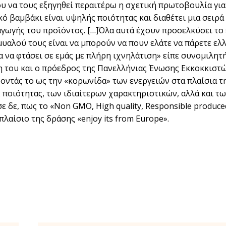
υ να τους εξηγηθεί περαιτέρω η σχετική πρωτοβουλία για
κό βαµβάκι είναι υψηλής ποιότητας και διαθέτει µια σει
γωγής του προϊόντος. […]Όλα αυτά έχουν προσελκύσει το 
µυαλού τους είναι να µπορούν να πουν ελάτε να πάρετε ελ
ια να φτάσει σε εµάς µε πλήρη ιχνηλάτιση» είπε συνοµιλητ
 του και ο πρόεδρος της Πανελλήνιας Ένωσης Εκκοκκιστ
οντάς το ως την «κορωνίδα» των ενεργειών στα πλαίσια τ
 ποιότητας, των ιδιαίτερων χαρακτηριστικών, αλλά και 
ε δε, πως το «Non GMO, High quality, Responsible produc
πλαίσιο της δράσης «enjoy its from Europe».