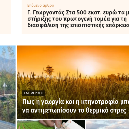
Επόμενο άρθρο
ς
Γ. Γεωργαντάς Στα 500 εκατ. ευρώ τα 
στήριξης του πρωτογενή τομέα για τη
διασφάλιση της επισιτιστικής επάρκει
ΕΝΗΜΈΡΩΣΗ
Πως η γεωργία και η κτηνοτροφία μ
να αντιμετωπίσουν το θερμικό στρες