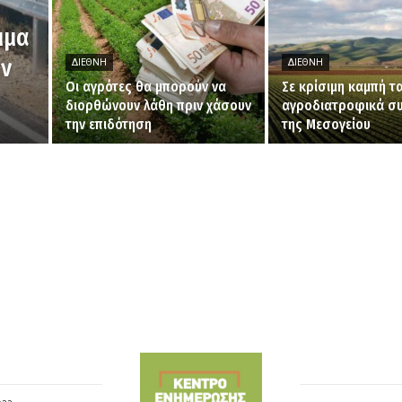
μμα
ων
ΔΙΕΘΝΉ
ΔΙΕΘΝΉ
Οι αγρότες θα μπορούν να
Σε κρίσιμη καμπή τ
διορθώνουν λάθη πριν χάσουν
αγροδιατροφικά σ
την επιδότηση
της Μεσογείου