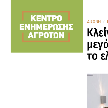
ΔΙΕΘΝΉ
Κλεί
μεγά
το ε