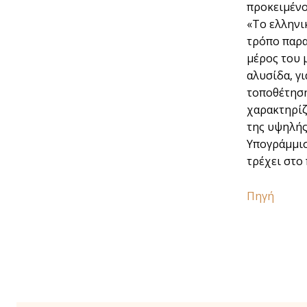
προκειµένο
«Το ελληνι
τρόπο παρα
µέρος του 
αλυσίδα, γ
τοποθέτηση
χαρακτηρίζ
της υψηλής
Υπογράµµισ
τρέχει στο 
Πηγή