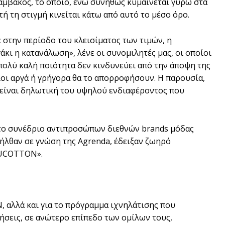
βάμβακος, το οποίο, ενώ συνήθως κυμαίνεται γύρω στα
τή τη στιγμή κινείται κάτω από αυτό το μέσο όρο.
ε στην περίοδο του κλεισίματος των τιμών, η
άκι η κατανάλωση», λένε οι συνομιλητές μας, οι οποίοι
πολύ καλή ποιότητα δεν κινδυνεύει από την άποψη της
ίοι αργά ή γρήγορα θα το απορροφήσουν. Η παρουσία,
 είναι δηλωτική του υψηλού ενδιαφέροντος που
 στο συνέδριο αντιπροσώπων διεθνών brands μόδας
ριήλθαν σε γνώση της Agrenda, έδειξαν ζωηρό
«EUCOTTON».
 αλλά και για το πρόγραµµα ιχνηλάτισης που
τήσεις, σε ανώτερο επίπεδο των οµίλων τους,