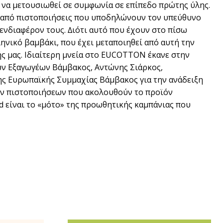
 να µετουσιωθεί σε συµφωνία σε επίπεδο πρώτης ύλης.
ρά από πιστοποιήσεις που υποδηλώνουν τον υπεύθυνο
ενδιαφέρον τους. ∆ιότι αυτό που έχουν στο πίσω
ληνικό βαµβάκι, που έχει µεταποιηθεί από αυτή την
ής µας. Ιδιαίτερη µνεία στο EUCOTTON έκανε στην
ών Εξαγωγέων Βάµβακος, Αντώνης Σιάρκος,
ης Ευρωπαϊκής Συµµαχίας Βάµβακος για την ανάδειξη
των πιστοποιήσεων που ακολουθούν το προϊόν
ed είναι το «µότο» της προωθητικής καµπάνιας που