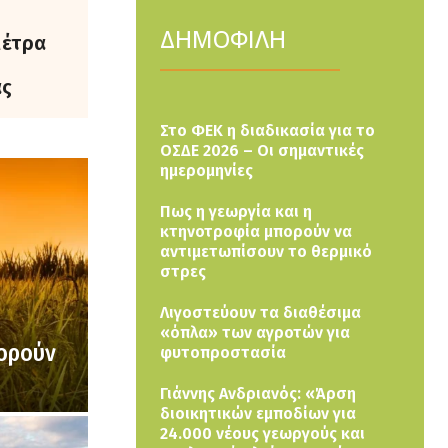
ΔΗΜΟΦΙΛΗ
μέτρα
ας
Στο ΦΕΚ η διαδικασία για το
ΟΣΔΕ 2026 – Οι σημαντικές
ημερομηνίες
Πως η γεωργία και η
κτηνοτροφία μπορούν να
αντιμετωπίσουν το θερμικό
στρες
Λιγοστεύουν τα διαθέσιμα
«όπλα» των αγροτών για
πορούν
φυτοπροστασία
Γιάννης Ανδριανός: «Άρση
διοικητικών εμποδίων για
24.000 νέους γεωργούς και