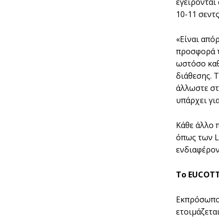
εγείρονται
10-11 σεντς
«Είναι από
προσφορά τ
ωστόσο καθ
διάθεσης. 
άλλωστε στ
υπάρχει για
Κάθε άλλο 
όπως των L
ενδιαφέρον
Το EUCOTT
Εκπρόσωποι
ετοιµάζετα