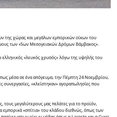
ων της χώρας και μεγάλων εμπορικών οίκων του
ρόμους των «5ων Μεσογειακών Δρόμων Βάμβακος».
, ο ελληνικός «λευκός χρυσός» λόγω της υψηλής του
πως μέσα σε ένα απόγευμα, την Πέμπτη 24 Νοεμβρίου,
ες συνεργασίες, «κλείστηκαν» αγοραπωλησίες που
, τους μεγαλύτερους μας πελάτες για το προϊόν,
 εμπορικά «σπίτια» του κλάδου διεθνώς, όπως των
 πασίγνωστων οίκων μόδας όπως η Lacoste και η Gucci,