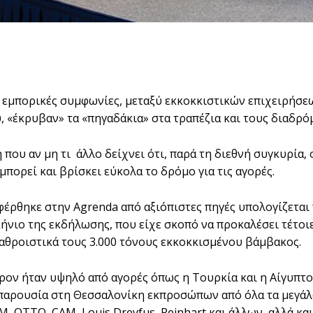
 εμπορικές συμφωνίες, μεταξύ εκκοκκιστικών επιχειρήσε
, «έκρυβαν» τα «πηγαδάκια» στα τραπέζια και τους διαδ
η που αν μη τι άλλο δείχνει ότι, παρά τη διεθνή συγκυρία
μπορεί και βρίσκει εύκολα το δρόμο για τις αγορές.
έρθηκε στην Agrenda από αξιόπιστες πηγές υπολογίζεται 
ήνιο της εκδήλωσης, που είχε σκοπό να προκαλέσει τέτοι
αθροιστικά τους 3.000 τόνους εκκοκκισμένου βάμβακος.
ρον ήταν υψηλό από αγορές όπως η Τουρκία και η Αίγυπτος
παρουσία στη Θεσσαλονίκη εκπροσώπων από όλα τα μεγάλα
, OTΤΟ, CAM, Louis Dreyfus, Reinhart και άλλων, αλλά και