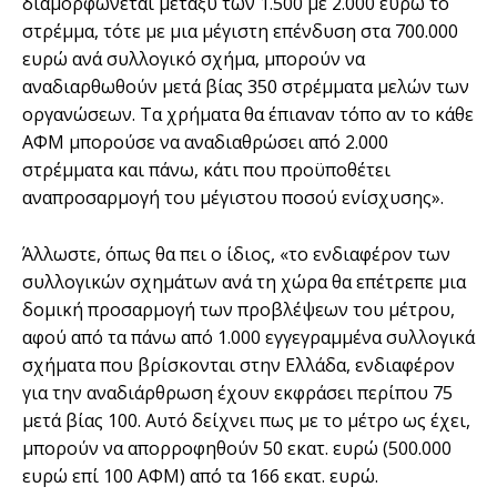
διαµορφώνεται µεταξύ των 1.500 µε 2.000 ευρώ το
στρέµµα, τότε µε µια µέγιστη επένδυση στα 700.000
ευρώ ανά συλλογικό σχήµα, µπορούν να
αναδιαρθωθούν µετά βίας 350 στρέµµατα µελών των
οργανώσεων. Τα χρήµατα θα έπιαναν τόπο αν το κάθε
ΑΦΜ µπορούσε να αναδιαθρώσει από 2.000
στρέµµατα και πάνω, κάτι που προϋποθέτει
αναπροσαρµογή του µέγιστου ποσού ενίσχυσης».
Άλλωστε, όπως θα πει ο ίδιος, «το ενδιαφέρον των
συλλογικών σχηµάτων ανά τη χώρα θα επέτρεπε µια
δοµική προσαρµογή των προβλέψεων του µέτρου,
αφού από τα πάνω από 1.000 εγγεγραµµένα συλλογικά
σχήµατα που βρίσκονται στην Ελλάδα, ενδιαφέρον
για την αναδιάρθρωση έχουν εκφράσει περίπου 75
µετά βίας 100. Αυτό δείχνει πως µε το µέτρο ως έχει,
µπορούν να απορροφηθούν 50 εκατ. ευρώ (500.000
ευρώ επί 100 ΑΦΜ) από τα 166 εκατ. ευρώ.