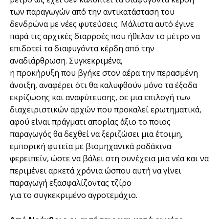
των παραγωγών από την αντικατάσταση του
δενδρώνα µε νέες φυτεύσεις. Μάλιστα αυτό έγινε
παρά τις αρχικές διαρροές που ήθελαν το µέτρο να
επιδοτεί τα διαφυγόντα κέρδη από την
αναδιάρθρωση. Συγκεκριµένα,
η προκήρυξη που βγήκε στον αέρα την περασµένη
άνοιξη, αναφέρει ότι θα καλυφθούν µόνο τα έξοδα
εκρίζωσης και αναφύτευσης, σε µια επιλογή των
διαχειριστικών αρχών που προκαλεί ερωτηµατικά,
αφού είναι πράγµατι απορίας άξιο το ποιος
παραγωγός θα δεχθεί να ξεριζώσει µια έτοιµη,
εµπορική φυτεία µε βιοµηχανικά ροδάκινα
φερειπείν, ώστε να βάλει στη συνέχεια µια νέα και να
περιµένει αρκετά χρόνια ώσπου αυτή να γίνει
παραγωγή εξασφαλίζοντας τζίρο
για το συγκεκριµένο αγροτεµάχιο.