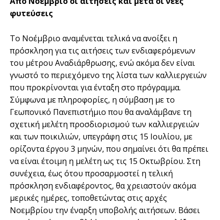
Από Νοέμβριο οι αιτήσεις και μετά οι νέες
φυτεύσεις
Το Νοέµβριο αναµένεται τελικά να ανοίξει η
πρόσκληση για τις αιτήσεις των ενδιαφερόµενων
του µέτρου Αναδιάρθρωσης, ενώ ακόµα δεν είναι
γνωστό το περιεχόµενο της λίστα των καλλιεργειών
που προκρίνονται για ένταξη στο πρόγραµµα.
Σύµφωνα µε πληροφορίες, η σύµβαση µε το
Γεωπονικό Πανεπιστήµιο που θα αναλάµβανε τη
σχετική µελέτη προσδιορισµού των καλλιεργειών
και των ποικιλιών, υπεγράφη στις 15 Ιουλίου, µε
ορίζοντα έργου 3 µηνών, που σηµαίνει ότι θα πρέπει
να είναι έτοιµη η µελέτη ως τις 15 Οκτωβρίου. Στη
συνέχεια, έως ότου προσαρµοστεί η τελική
πρόσκληση ενδιαφέροντος, θα χρειαστούν ακόµα
µερικές ηµέρες, τοποθετώντας στις αρχές
Νοεµβρίου την έναρξη υποβολής αιτήσεων. Βάσει