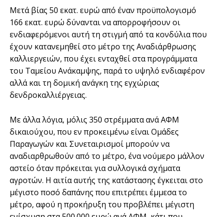
Μετά βίας 50 εκατ. ευρώ από έναν προϋπολογισµό
166 εκατ. ευρώ δύνανται να απορροφήσουν οι
ενδιαφερόµενοι αυτή τη στιγµή από τα κονδύλια που
έχουν κατανεµηθεί στο µέτρο της Αναδιάρθρωσης
καλλιεργειών, που έχει ενταχθεί στα προγράµµατα
του Ταµείου Ανάκαµψης, παρά το υψηλό ενδιαφέρον
αλλά και τη δοµική ανάγκη της εγχώριας
δενδροκαλλιέργειας.
Με άλλα λόγια, µόλις 350 στρέµµατα ανά ΑΦΜ
δικαιούχου, που εν προκειµένω είναι Οµάδες
Παραγωγών και Συνεταιρισµοί µπορούν να
αναδιαρθρωθούν από το µέτρο, ένα νούµερο µάλλον
αστείο όταν πρόκειται για συλλογικά σχήµατα
αγροτών. Η αιτία αυτής της κατάστασης έγκειται στο
µέγιστο ποσό δαπάνης που επιτρέπει έµµεσα το
µέτρο, αφού η προκήρυξη του προβλέπει µέγιστη
ενίσχυση στα 500.000 ευρώ ανά ΑΦΜ, κάτι που