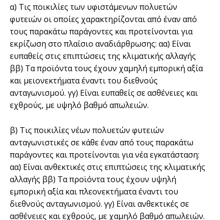
α) Τις ποικιλίες των υφιστάµενων πολυετών
φυτειών οι οποίες χαρακτηρίζονται από έναν από
τους παρακάτω παράγοντες και προτείνονται για
εκρίζωση στο πλαίσιο αναδιάρθρωσης: αα) Είναι
ευπαθείς στις επιπτώσεις της κλιµατικής αλλαγής
ββ) Τα προϊόντα τους έχουν χαµηλή εµπορική αξία
και µειονεκτήµατα έναντι του διεθνούς
ανταγωνισµού. γγ) Είναι ευπαθείς σε ασθένειες και
εχθρούς, µε υψηλό βαθµό απωλειών.
β) Τις ποικιλίες νέων πολυετών φυτειών
ανταγωνιστικές σε κάθε έναν από τους παρακάτω
παράγοντες και προτείνονται για νέα εγκατάσταση:
αα) Είναι ανθεκτικές στις επιπτώσεις της κλιµατικής
αλλαγής ββ) Τα προϊόντα τους έχουν υψηλή
εµπορική αξία και πλεονεκτήµατα έναντι του
διεθνούς ανταγωνισµού. γγ) Είναι ανθεκτικές σε
ασθένειες και εχθρούς, µε χαµηλό βαθµό απωλειών.