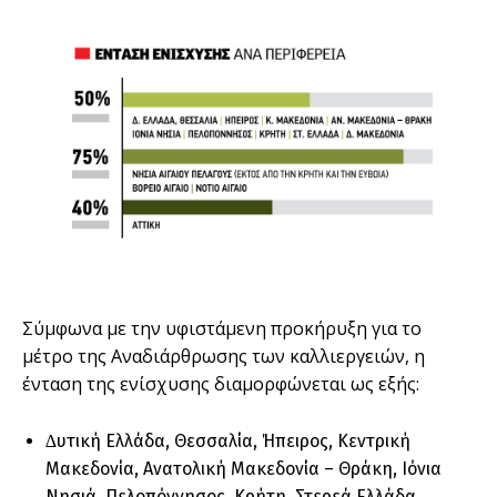
Σύµφωνα µε την υφιστάµενη προκήρυξη για το
µέτρο της Αναδιάρθρωσης των καλλιεργειών, η
ένταση της ενίσχυσης διαµορφώνεται ως εξής:
∆υτική Ελλάδα, Θεσσαλία, Ήπειρος, Κεντρική
Μακεδονία, Ανατολική Μακεδονία – Θράκη, Ιόνια
Νησιά, Πελοπόννησος, Κρήτη, Στερεά Ελλάδα,