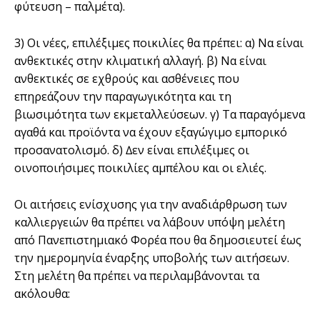
φύτευση – παλµέτα).
3) Οι νέες, επιλέξιµες ποικιλίες θα πρέπει: α) Να είναι
ανθεκτικές στην κλιµατική αλλαγή. β) Να είναι
ανθεκτικές σε εχθρούς και ασθένειες που
επηρεάζουν την παραγωγικότητα και τη
βιωσιµότητα των εκµεταλλεύσεων. γ) Τα παραγόµενα
αγαθά και προϊόντα να έχουν εξαγώγιµο εµπορικό
προσανατολισµό. δ) ∆εν είναι επιλέξιµες οι
οινοποιήσιµες ποικιλίες αµπέλου και οι ελιές.
Οι αιτήσεις ενίσχυσης για την αναδιάρθρωση των
καλλιεργειών θα πρέπει να λάβουν υπόψη µελέτη
από Πανεπιστηµιακό Φορέα που θα δηµοσιευτεί έως
την ηµεροµηνία έναρξης υποβολής των αιτήσεων.
Στη µελέτη θα πρέπει να περιλαµβάνονται τα
ακόλουθα: