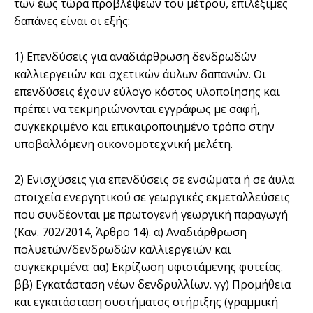
των έως τώρα προβλέψεων του µέτρου, επιλέξιµες
δαπάνες είναι οι εξής:
1) Επενδύσεις για αναδιάρθρωση δενδρωδών
καλλιεργειών και σχετικών άυλων δαπανών. Οι
επενδύσεις έχουν εύλογο κόστος υλοποίησης και
πρέπει να τεκµηριώνονται εγγράφως µε σαφή,
συγκεκριµένο και επικαιροποιηµένο τρόπο στην
υποβαλλόµενη οικονοµοτεχνική µελέτη.
2) Ενισχύσεις για επενδύσεις σε ενσώµατα ή σε άυλα
στοιχεία ενεργητικού σε γεωργικές εκµεταλλεύσεις
που συνδέονται µε πρωτογενή γεωργική παραγωγή
(Καν. 702/2014, Άρθρο 14). α) Αναδιάρθρωση
πολυετών/δενδρωδών καλλιεργειών και
συγκεκριµένα: αα) Εκρίζωση υφιστάµενης φυτείας.
ββ) Εγκατάσταση νέων δενδρυλλίων. γγ) Προµήθεια
και εγκατάσταση συστήµατος στήριξης (γραµµική