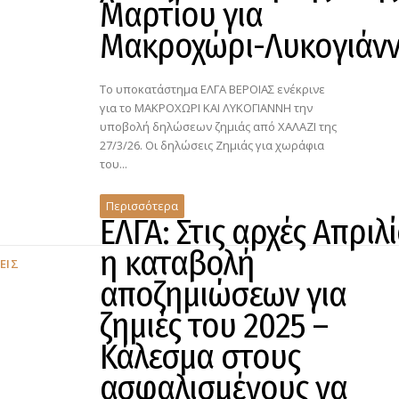
Μαρτίου για
Μακροχώρι-Λυκογιάν
Το υποκατάστημα ΕΛΓΑ ΒΕΡΟΙΑΣ ενέκρινε
για το ΜΑΚΡΟΧΩΡΙ ΚΑΙ ΛΥΚΟΓΙΑΝΝΗ την
υποβολή δηλώσεων ζημιάς από ΧΑΛΑΖΙ της
27/3/26. Οι δηλώσεις Ζημιάς για χωράφια
του...
Περισσότερα
ΕΛΓΑ: Στις αρχές Απριλ
η καταβολή
ΕΙΣ
αποζημιώσεων για
ζημιές του 2025 –
Κάλεσμα στους
ασφαλισμένους να