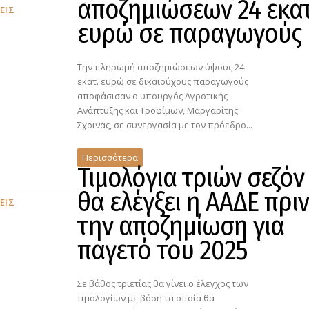
αποζημιώσεων 24 εκατ
ΕΙΣ
ευρώ σε παραγωγούς
Την πληρωμή αποζημιώσεων ύψους 24
εκατ. ευρώ σε δικαιούχους παραγωγούς
αποφάσισαν ο υπουργός Αγροτικής
Ανάπτυξης και Τροφίμων, Μαργαρίτης
Σχοινάς, σε συνεργασία με τον πρόεδρο...
Περισσότερα
Τιμολόγια τριών σεζόν
θα ελέγξει η ΑΑΔΕ πριν
ΕΙΣ
την αποζημίωση για
παγετό του 2025
Σε βάθος τριετίας θα γίνει ο έλεγχος των
τιμολογίων με βάση τα οποία θα