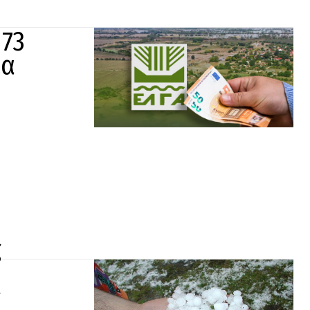
73
ια
ς