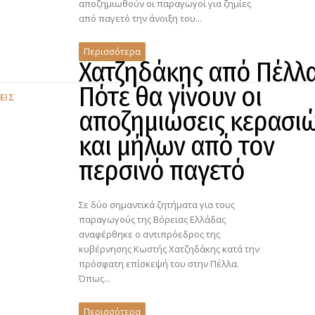
αποζημιωθούν οι παραγωγοί για ζημίες
από παγετό την άνοιξη του...
Περισσότερα
Χατζηδάκης από Πέλλα
Πότε θα γίνουν οι
ΕΙΣ
αποζημιώσεις κερασι
και μήλων από τον
περσινό παγετό
Σε δύο σημαντικά ζητήματα για τους
παραγωγούς της Βόρειας Ελλάδας
αναφέρθηκε ο αντιπρόεδρος της
κυβέρνησης Κωστής Χατζηδάκης κατά την
πρόσφατη επίσκεψή του στην Πέλλα.
Όπως...
Περισσότερα