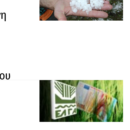
νη
ίου