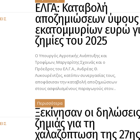
ΕΛΓΑ: Καταβολή
αποζημιώσεων ύψους 
ΕΙΣ
εκατομμυρίων ευρώ γ
ζημίες του 2025
Ο Υπουργός Αγροτικής Ανάπτυξης και
Τροφίμων, Μαργαρίτης Σχοινάς και ο
Πρόεδρος του ΕΛ.Γ.Α., Ανδρέας Θ.
Λυκουρέντζος, κατόπιν συνεργασίας τους,
αποφάσισαν την καταβολή αποζημιώσεων
στους ασφαλισμένους παραγωγούς στον...
Περισσότερα
Ξεκίνησαν οι δηλώσει
ζημιάς για τη
ΕΙΣ
χαλαζόπτωση της 27ης