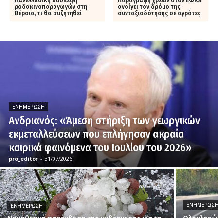
Πανελλαδική σύσκεψη
Παραγραφή χρεών στον ΕΦΚΑ
ροδακινοπαραγωγών στη
ανοίγει τον δρόμο της
Βέροια, τι θα συζητηθεί
συνταξιοδότησης σε αγρότες
ΕΝΗΜΈΡΩΣΗ
Ανδριανός: «Άμεση στήριξη των γεωργικών
εκμεταλλεύσεων που επλήγησαν ακραία
καιρικά φαινόμενα του Ιουλίου του 2026»
pro_editor
-
31/07/2026
ΕΝΗΜΈΡΩΣ
ΕΝΗΜΈΡΩΣΗ