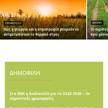
ΔΙΕΘΝΉ
ΕΝΗΜΈΡΩΣΗ
Πως η γεωργία και η κτηνοτροφία μπορούν να
Οι αγρότε
αντιμετωπίσουν το θερμικό στρες
πριν χάσο
ΔΗΜΟΦΙΛΗ
Στο ΦΕΚ η διαδικασία για το ΟΣΔΕ 2026 – Οι
σημαντικές ημερομηνίες