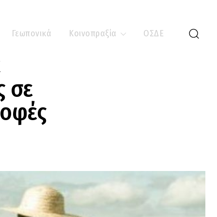
Γεωπονικά
Κοινοπραξία
ΟΣΔΕ
α
ς σε
ροφές