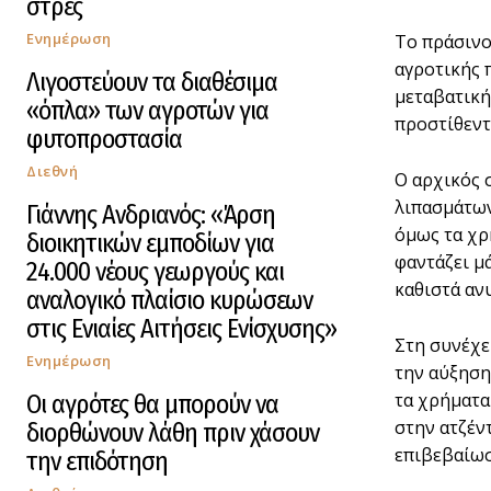
στρες
Ενημέρωση
Το πράσινο
αγροτικής 
Λιγοστεύουν τα διαθέσιμα
μεταβατική
«όπλα» των αγροτών για
προστίθεντ
φυτοπροστασία
Διεθνή
Ο αρχικός 
λιπασμάτων
Γιάννης Ανδριανός: «Άρση
όμως τα χρ
διοικητικών εμποδίων για
φαντάζει μ
24.000 νέους γεωργούς και
καθιστά αν
αναλογικό πλαίσιο κυρώσεων
στις Ενιαίες Αιτήσεις Ενίσχυσης»
Στη συνέχε
Ενημέρωση
την αύξηση
τα χρήματα
Οι αγρότες θα μπορούν να
στην ατζέν
διορθώνουν λάθη πριν χάσουν
επιβεβαίωσ
την επιδότηση