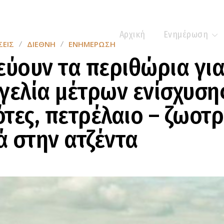
Αρχική
Ενημέρωση
ΕΙΣ
ΔΙΕΘΝΉ
ΕΝΗΜΈΡΩΣΗ
εύουν τα περιθώρια γι
γελία μέτρων ενίσχυση
τες, πετρέλαιο – ζωοτ
 στην ατζέντα