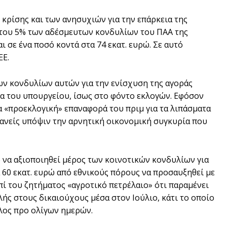
κρίσης και των ανησυχιών για την επάρκεια της
 του 5% των αδέσμευτων κονδυλίων του ΠΑΑ της
 σε ένα ποσό κοντά στα 74 εκατ. ευρώ. Σε αυτό
ΕΕ.
ων κονδυλίων αυτών για την ενίσχυση της αγοράς
ία του υπουργείου, ίσως στο φόντο εκλογών. Εφόσον
α «προεκλογική» επαναφορά του πριμ για τα λιπάσματα
ανείς υπόψιν την αρνητική οικονομική συγκυρία που
 να αξιοποιηθεί μέρος των κοινοτικών κονδυλίων για
α 60 εκατ. ευρώ από εθνικούς πόρους να προσαυξηθεί με
επί του ζητήματος «αγροτικό πετρέλαιο» ότι παραμένει
ς στους δικαιούχους μέσα στον Ιούλιο, κάτι το οποίο
ος προ ολίγων ημερών.