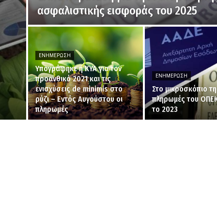
ασφαλιστικής εισφοράς του 2025
ΕΝΗΜΈΡΩΣΗ
Υπογράφηκε η ΚΥΑ για τον
ΕΝΗΜΈΡΩΣΗ
προανθικό 2021 και τις
ενισχύσεις de minimis στο
Στο μικροσκόπιο τη
ρύζι – Εντός Αυγούστου οι
πληρωμές του ΟΠΕΚ
πληρωμές
το 2023