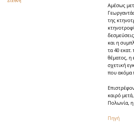
Διεθνή
Αμέσως μετ
Γεωργαντάς
της κτηνοτ
κτηνοτροφί
δεσμεύσεις
και η συμπ
τα 40 εκατ
θέματος, η
σχετική εγ
που ακόμα 
Επιστρέφον
καιρό μετά
Πολωνία, η
Πηγή