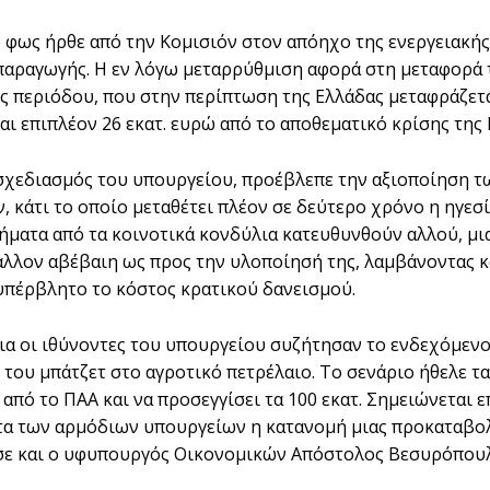
 φως ήρθε από την Κομισιόν στον απόηχο της ενεργειακής 
παραγωγής. Η εν λόγω μεταρρύθμιση αφορά στη μεταφορά
ς περιόδου, που στην περίπτωση της Ελλάδας μεταφράζεται
αι επιπλέον 26 εκατ. ευρώ από το αποθεματικό κρίσης της 
σχεδιασμός του υπουργείου, προέβλεπε την αξιοποίηση τ
, κάτι το οποίο μεταθέτει πλέον σε δεύτερο χρόνο η ηγεσ
ήματα από τα κοινοτικά κονδύλια κατευθυνθούν αλλού, μι
άλλον αβέβαιη ως προς την υλοποίησή της, λαμβάνοντας κ
υπέρβλητο το κόστος κρατικού δανεισμού.
ια οι ιθύνοντες του υπουργείου συζήτησαν το ενδεχόμενο
 του μπάτζετ στο αγροτικό πετρέλαιο. Το σενάριο ήθελε τ
 από το ΠΑΑ και να προσεγγίσει τα 100 εκατ. Σημειώνεται 
τα των αρμόδιων υπουργείων η κατανομή μιας προκαταβολή
ε και ο υφυπουργός Οικονομικών Απόστολος Βεσυρόπουλ