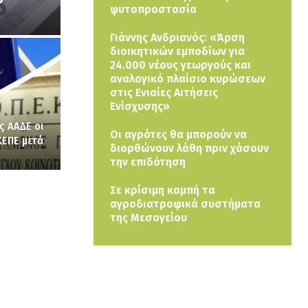
φυτοπροστασία
Γιάννης Ανδριανός: «Άρση
διοικητικών εμποδίων για
24.000 νέους γεωργούς και
αναλογικό πλαίσιο κυρώσεων
στις Ενιαίες Αιτήσεις
Ενίσχυσης»
ς ΑΑΔΕ οι
Οι αγρότες θα μπορούν να
ΕΠΕ μετά
διορθώνουν λάθη πριν χάσουν
την επιδότηση
Σε κρίσιμη καμπή τα
αγροδιατροφικά συστήματα
της Μεσογείου