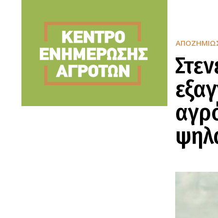
ΑΠΟΖΗΜΙΏΣ
Στεν
εξαγ
αγρό
ψηλά