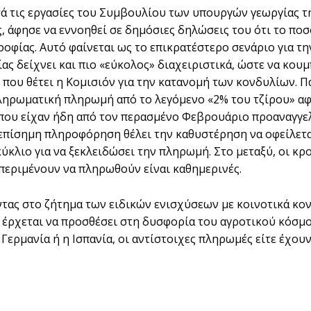
ά τις εργασίες του Συμβουλίου των υπουργών γεωργίας τ
, άφησε να εννοηθεί σε δημόσιες δηλώσεις του ότι το πο
ροφίας. Αυτό φαίνεται ως το επικρατέστερο σενάριο για τ
ας δείχνει και πιο «εύκολος» διαχειριστικά, ώστε να κου
 που θέτει η Κομισιόν για την κατανομή των κονδυλίων. 
ληρωματική πληρωμή από το λεγόμενο «2% του τζίρου» αφο
. που είχαν ήδη από τον περασμένο Φεβρουάριο προαναγγελ
 επίσημη πληροφόρηση θέλει την καθυστέρηση να οφείλεται
κύκλιο για να ξεκλειδώσει την πληρωμή. Στο μεταξύ, οι κ
περιμένουν να πληρωθούν είναι καθημερινές.
τας στο ζήτημα των ειδικών ενισχύσεων με κοινοτικά κον
, έρχεται να προσθέσει στη δυσφορία του αγροτικού κόσμου
 Γερμανία ή η Ισπανία, οι αντίστοιχες πληρωμές είτε έχου