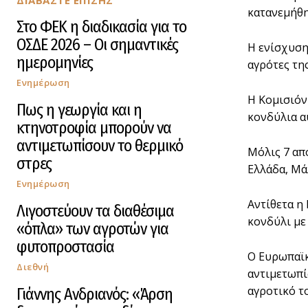
ΔΙΑΒΑΣΤΕ ΕΠΙΣΗΣ
κατανεμήθη
Στο ΦΕΚ η διαδικασία για το
ΟΣΔΕ 2026 – Οι σημαντικές
Η ενίσχυση
ημερομηνίες
αγρότες της
Ενημέρωση
Η Κομισιόν
Πως η γεωργία και η
κονδύλια α
κτηνοτροφία μπορούν να
αντιμετωπίσουν το θερμικό
Μόλις 7 απ
στρες
Ελλάδα, Μάλ
Ενημέρωση
Αντίθετα η
Λιγοστεύουν τα διαθέσιμα
κονδύλι με
«όπλα» των αγροτών για
φυτοπροστασία
Ο Ευρωπαϊκ
Διεθνή
αντιμετωπί
αγροτικό τ
Γιάννης Ανδριανός: «Άρση