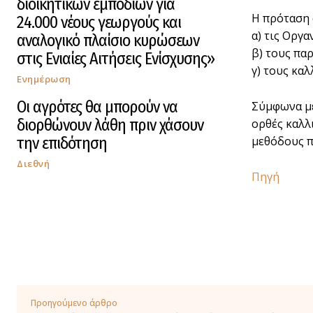
διοικητικών εμποδίων για
H πρόταση
24.000 νέους γεωργούς και
α) τις Οργ
αναλογικό πλαίσιο κυρώσεων
β) τους πα
στις Ενιαίες Αιτήσεις Ενίσχυσης»
γ) τους κα
Ενημέρωση
Οι αγρότες θα μπορούν να
Σύμφωνα με
διορθώνουν λάθη πριν χάσουν
ορθές καλλ
την επιδότηση
μεθόδους π
Διεθνή
Πηγή
Προηγούμενο άρθρο