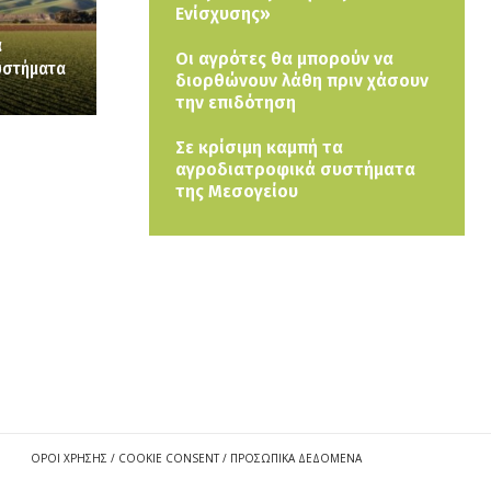
Ενίσχυσης»
α
Οι αγρότες θα μπορούν να
υστήματα
διορθώνουν λάθη πριν χάσουν
την επιδότηση
Σε κρίσιμη καμπή τα
αγροδιατροφικά συστήματα
της Μεσογείου
ΟΡΟΙ ΧΡΗΣΗΣ / COOKIE CONSENT / ΠΡΟΣΩΠΙΚΑ ΔΕΔΟΜΕΝΑ