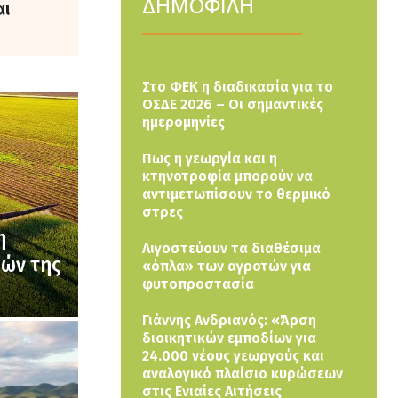
ΔΗΜΟΦΙΛΗ
αι
Στο ΦΕΚ η διαδικασία για το
ΟΣΔΕ 2026 – Οι σημαντικές
ημερομηνίες
Πως η γεωργία και η
κτηνοτροφία μπορούν να
αντιμετωπίσουν το θερμικό
στρες
η
Λιγοστεύουν τα διαθέσιμα
μών της
«όπλα» των αγροτών για
φυτοπροστασία
Γιάννης Ανδριανός: «Άρση
διοικητικών εμποδίων για
24.000 νέους γεωργούς και
αναλογικό πλαίσιο κυρώσεων
στις Ενιαίες Αιτήσεις