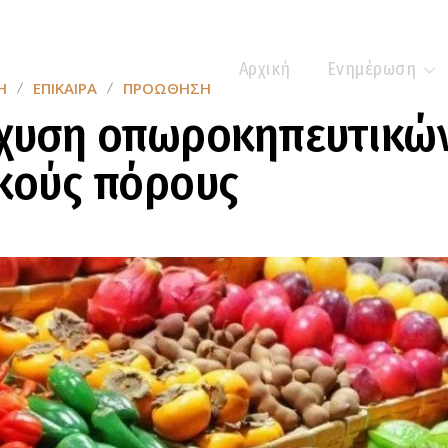
Αρχική
Ενημέρωση
Η
ΕΠΊΚΑΙΡΑ
ΠΡΟΏΘΗΣΗ
σχυση οπωροκηπευτικώ
κούς πόρους