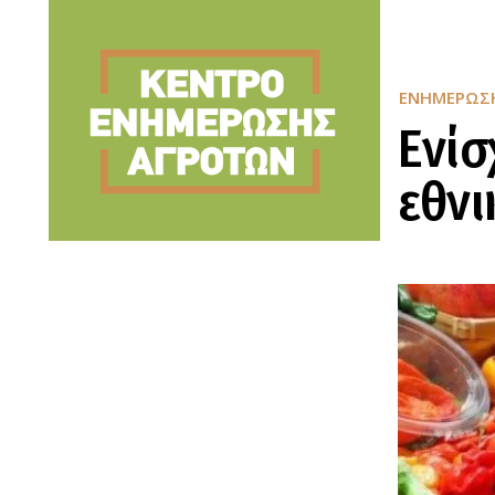
ΕΝΗΜΈΡΩΣ
Ενί
εθνι