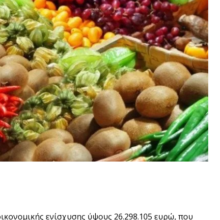
οικονομικής ενίσχυσης ύψους 26.298.105 ευρώ, που