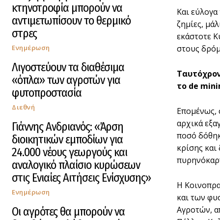
κτηνοτροφία μπορούν να
Και εύλογα
αντιμετωπίσουν το θερμικό
ζημίες, μά
στρες
εκάστοτε Κ
Ενημέρωση
στους δρόμ
Λιγοστεύουν τα διαθέσιμα
Ταυτόχρον
«όπλα» των αγροτών για
το
de
mini
φυτοπροστασία
Διεθνή
Επομένως, 
αρχικά εξα
Γιάννης Ανδριανός: «Άρση
ποσό δόθηκ
διοικητικών εμποδίων για
κρίσης και
24.000 νέους γεωργούς και
πυρηνόκαρ
αναλογικό πλαίσιο κυρώσεων
στις Ενιαίες Αιτήσεις Ενίσχυσης»
Η Κοινοπρα
Ενημέρωση
και των φυ
Αγροτών, α
Οι αγρότες θα μπορούν να