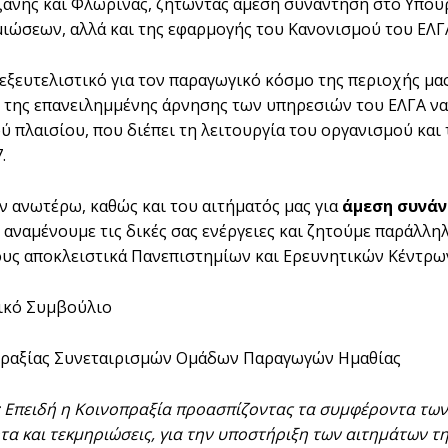
ζάνης και Φλώρινας, ζητώντας άμεση συνάντηση στο Υπουρ
ιώσεων, αλλά και της εφαρμογής του Κανονισμού του ΕΛΓ
ι εξευτελιστικό για τον παραγωγικό κόσμο της περιοχής μα
 της επανειλημμένης άρνησης των υπηρεσιών του ΕΛΓΑ να 
ύ πλαισίου, που διέπει τη λειτουργία του οργανισμού και
.
ν ανωτέρω, καθώς και του αιτήματός μας για
άμεση συνάν
, αναμένουμε τις δικές σας ενέργειες και ζητούμε παράλλ
ς αποκλειστικά Πανεπιστημίων και Ερευνητικών Κέντρων
ικό Συμβούλιο
πραξίας Συνεταιρισμών Ομάδων Παραγωγών Ημαθίας
: Επειδή η Κοινοπραξία προασπίζοντας τα συμφέροντα των
τα και τεκμηριώσεις, για την υποστήριξη των αιτημάτων 