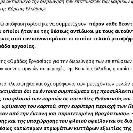
 με αντικείμενο την διερεύνηση των επιπτώσεων των καιρικών
 της Βόρειας Ελλάδας».
γω απόφαση ορίστηκε να συμμετέχουν,
πέραν κάθε δεοντ
ι οποίοι ήταν εκ της θέσεως αντίδικοι με τους αιτού
νες από τον κανονισμό και οι οποίοι τελικά μειοψήφ
μάδα εργασίας.
ης «Ομάδας Εργασίας» για την διερεύνηση των επιπτώσεων 
ν και νεκταρινιών σε περιοχές της Βορείου Ελλάδος η οποία 
ατά πλειοψηφία και όχι ομόφωνα, των μετεχόντων μελών 
κτιμάται ότι τα έντονα συμπτώματα της προσυλλεκτ
 του φλοιού των καρπών σε ποικιλίες Ροδακινιάς και 
ν ωρίμανση του καρπού, στην ευρύτερη περιοχή των Π
αν από την έντονη και παρατεταμένη βροχόπτωση»
.
ης και της υποχώρησης του φλοιού οφείλονται
σε διά
μέσως κατώτερων στρωμάτων κυττάρων εξαιτίας της