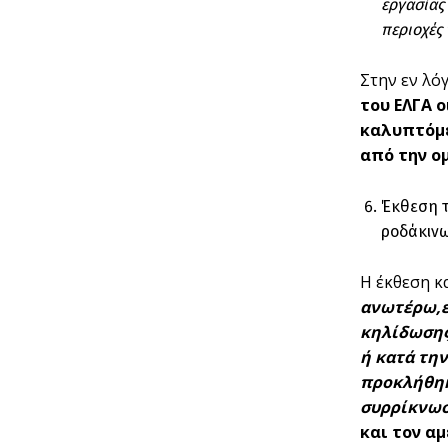
εργασίας
περιοχές
Στην εν λό
του ΕΛΓΑ ο
καλυπτόμε
από την ο
Έκθεση τ
ροδάκινω
Η έκθεση κ
ανωτέρω,ε
κηλίδωσης
ή κατά τη
προκλήθηκ
συρρίκνωσ
και τον α