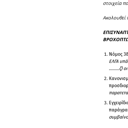
στοιχεία πο
Ακολουθεί 
ΕΠΙΣΥΝΑΠ
ΒΡΟΧΟΠΤΩ
Νόμος 38
ΕΛΓΑ υπά
………ζ) οι
Κανονισμ
προσδιορ
παρατετα
Εγχειρίδ
παράγραφ
συμβαίνο