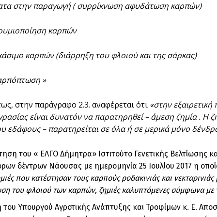
ατα στην παραγωγή ( συρρίκνωση αφυδάτωση καρπών)
οποίηση καρπών
 καρπών (διάρρηξη του φλοιού και της σάρκας)
όπτωση »
ως, στην παράγραφο 2.3. αναφέρεται ότι
«στην εξαιρετική
γρασίας είναι δυνατόν να παρατηρηθεί – άμεση ζημία . Η ζ
υ εδάφους – παρατηρείται σε όλα ή σε μερικά μόνο δένδρα
ηση του « ΕΛΓΟ Δήμητρα» Ιστιτούτο Γενετικής Bελτίωσης 
ων δέντρων Νάουσας με ημερομηνία 25 Ιουλίου 2017 η οποί
ημιές που κατέστησαν τους καρπούς ροδακινιάς και νεκταρινιά
ση του φλοιού των καρπών, ζημιές καλυπτόμενες σύμφωνα με τ
του Υπουργού Αγροτικής Ανάπτυξης και Τροφίμων κ. Ε. Αποσ