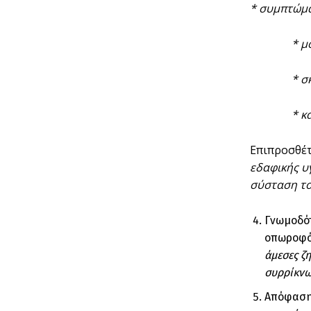
* συμπτώμ
* μουμι
* σκάσιμο
* καρπ
Επιπροσθέτ
εδαφικής υ
σύσταση το
Γνωμοδότ
οπωροφόρ
άμεσες ζ
συρρίκνω
Απόφαση 