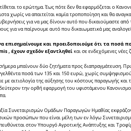
 τίθεται το ερώτημα. Έως πότε δεν θα εφαρμόζεται ο Κανον
λιστα χωρίς να απαιτείται καμία τροποποίηση και θα αναγκ
υβερνήσεις για να μας δίνουν αυτό που δικαιούμαστε από 
ους για να παίρνουμε αυτό που δικαιωματικά μας αναλογε
α επισημαίνουμε και προειδοποιούμε ότι τα ποσά πο
mis , έχουν σχεδόν εξαντληθεί
και σε ενδεχόμενες νέες 
σήμερα μπαίνουν δύο ζητήματα προς διαπραγμάτευση. Πρ
γγελθέντα ποσά των 135 και 150 ευρώ, χωρίς συμψηφισμούς
ε με αιτιολογία της αύξησης του κόστους παραγωγής και
 δεύτερον την ορθή εφαρμογή του υφιστάμενου Κανονισμο
πα.
ξία Συνεταιρισμών Ομάδων Παραγωγών Ημαθίας εκφράζον
σικών προσώπων που είναι μέλη των εν λόγω Συνεταιρισμ
πευθύνεται στον Υπουργό Αγροτικής Ανάπτυξης και Τροφί