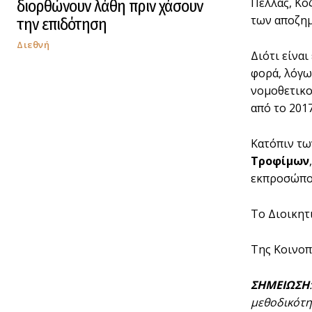
Πέλλας, Κο
διορθώνουν λάθη πριν χάσουν
των αποζημ
την επιδότηση
Διεθνή
Διότι είνα
φορά, λόγω
νομοθετικο
από το 2017
Κατόπιν τω
Τροφίμων
εκπροσώπου
Το Διοικητ
Της Κοινο
ΣΗΜΕΙΩΣΗ
μεθοδικότη