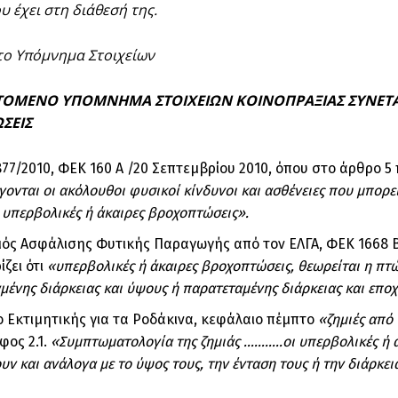
υ έχει στη διάθεσή της.
το
Υπόμνημα Στοιχείων
ΤΟΜΕΝΟ ΥΠΟΜΝΗΜΑ ΣΤΟΙΧΕΙΩΝ ΚΟΙΝΟΠΡΑΞΙΑΣ ΣΥΝΕΤΑ
ΣΕΙΣ
77/2010, ΦΕΚ 160 Α /20 Σεπτεμβρίου 2010, όπου στο άρθρο 5
γονται οι ακόλουθοι φυσικοί κίνδυνοι και ασθένειες που μπορε
 υπερβολικές ή άκαιρες βροχοπτώσεις».
ός Ασφάλισης Φυτικής Παραγωγής από τον ΕΛΓΑ, ΦΕΚ 1668 Β 
ίζει ότι
«υπερβολικές ή άκαιρες βροχοπτώσεις, θεωρείται η πτ
μένης διάρκειας και ύψους ή παρατεταμένης διάρκειας και επο
ιο Εκτιμητικής για τα Ροδάκινα, κεφάλαιο πέμπτο
«ζημιές από
ος 2.1.
«Συμπτωματολογία της ζημιάς ………..οι υπερβολικές ή 
υν και ανάλογα με το ύψος τους, την ένταση τους ή την διά