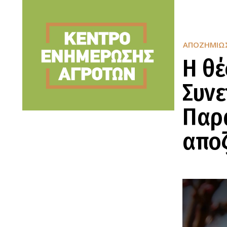
ΑΠΟΖΗΜΙΏΣ
Η θέ
Συν
Παρα
απο