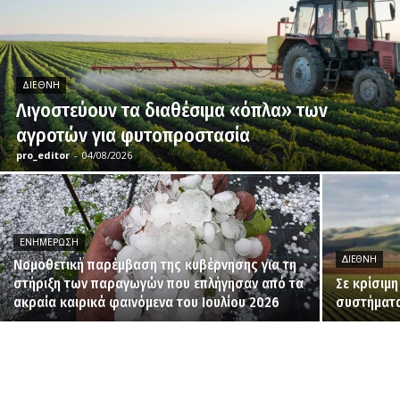
ΔΙΕΘΝΉ
Λιγοστεύουν τα διαθέσιμα «όπλα» των
αγροτών για φυτοπροστασία
pro_editor
-
04/08/2026
ΕΝΗΜΈΡΩΣΗ
ΔΙΕΘΝΉ
Νομοθετική παρέμβαση της κυβέρνησης για τη
στήριξη των παραγωγών που επλήγησαν από τα
Σε κρίσιμ
ακραία καιρικά φαινόμενα του Ιουλίου 2026
συστήματα