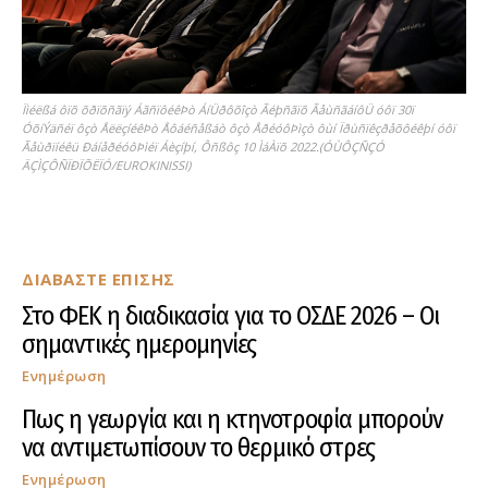
Ïìéëßá ôïõ õðïõñãïý ÁãñïôéêÞò ÁíÜðôõîçò Ãéþñãïõ ÃåùñãáíôÜ óôï 30ï
ÓõíÝäñéï ôçò ÅëëçíéêÞò Åôáéñåßáò ôçò ÅðéóôÞìçò ôùí Ïðùñïêçðåõôéêþí óôï
Ãåùðïíéêü ÐáíåðéóôÞìéï Áèçíþí, Ôñßôç 10 ÌáÀïõ 2022.(ÓÙÔÇÑÇÓ
ÄÇÌÇÔÑÏÐÏÕËÏÓ/EUROKINISSI)
ΔΙΑΒΑΣΤΕ ΕΠΙΣΗΣ
Στο ΦΕΚ η διαδικασία για το ΟΣΔΕ 2026 – Οι
σημαντικές ημερομηνίες
Ενημέρωση
Πως η γεωργία και η κτηνοτροφία μπορούν
να αντιμετωπίσουν το θερμικό στρες
Ενημέρωση