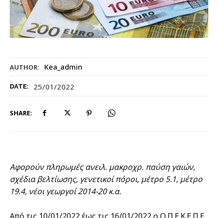
Kea_admin
AUTHOR:
25/01/2022
DATE:
SHARE:
Αφορούν πληρωμές ανειλ. μακροχρ. παύση γαιών,
σχέδια βελτίωσης, γενετικοί πόροι, μέτρο 5.1, μέτρο
19.4, νέοι γεωργοί 2014-20 κ.α.
Από τις 10/01/2022 έως τις 16/01/2022 ο Ο.Π.Ε.Κ.Ε.Π.Ε.