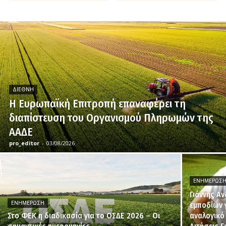
ΔΙΕΘΝΉ
H Ευρωπαϊκή Επιτροπή επαναφέρει τη
διαπίστευση του Οργανισμού Πληρωμών της
ΑΑΔΕ
pro_editor
-
03/08/2026
ΕΝΗΜΈΡΩΣ
Γιάννης Α
ΕΝΗΜΈΡΩΣΗ
εμποδίων 
Στο ΦΕΚ η διαδικασία για το ΟΣΔΕ 2026 – Οι
αναλογικό