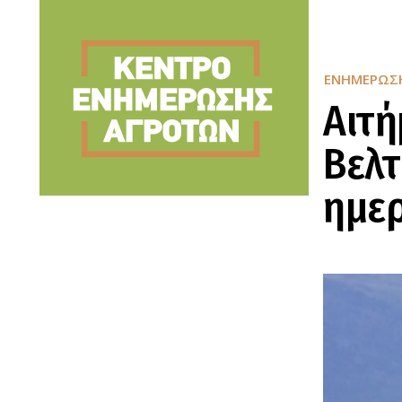
ΕΝΗΜΈΡΩΣ
Αιτή
Βελτ
ημε