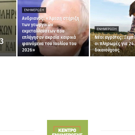
ΕΝΗΜΈΡΩΣΗ
Ανδριανός: «Άμεση στήριξη
των γεωργικών
ΕΝΗΜΈΡΩΣΗ
εκμεταλλεύσεων που
επλήγησαν ακραία καιρικά
Νέοι αγρότες: Ξεμ
3
φαινόμενα του Ιουλίου του
οι πληρωμές για 24
2026»
δικαιούχους