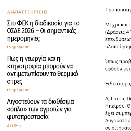
Τροποποιη
ΔΙΑΒΑΣΤΕ ΕΠΙΣΗΣ
Στο ΦΕΚ η διαδικασία για το
Μέχρι και 
ΟΣΔΕ 2026 – Οι σημαντικές
(Δράσεις 4
ημερομηνίες
επενδύσεων
υλοποίησης
Ενημέρωση
Πως η γεωργία και η
Όπως προβλ
κτηνοτροφία μπορούν να
εφόσον μετ
αντιμετωπίσουν το θερμικό
στρες
Ειδικότερα
Ενημέρωση
Α) Για τις
Λιγοστεύουν τα διαθέσιμα
Ηπείρου, Θ
«όπλα» των αγροτών για
έχει συμπε
φυτοπροστασία
Αυγούστου 
Διεθνή
σε αιτήματ