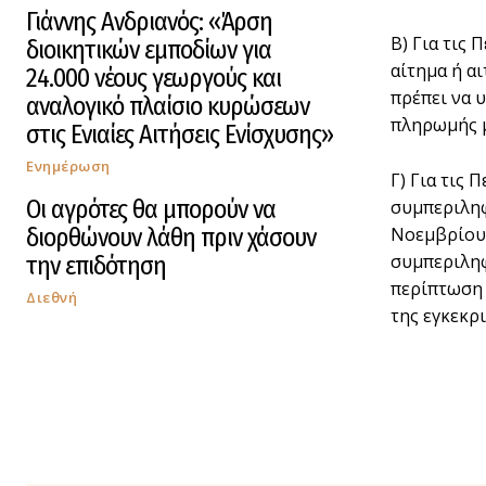
Γιάννης Ανδριανός: «Άρση
Β) Για τις
διοικητικών εμποδίων για
αίτημα ή α
24.000 νέους γεωργούς και
πρέπει να 
αναλογικό πλαίσιο κυρώσεων
πληρωμής μ
στις Ενιαίες Αιτήσεις Ενίσχυσης»
Ενημέρωση
Γ) Για τις
Οι αγρότες θα μπορούν να
συμπεριληφ
διορθώνουν λάθη πριν χάσουν
Νοεμβρίου 
συμπεριληφ
την επιδότηση
περίπτωση 
Διεθνή
της εγκεκρ