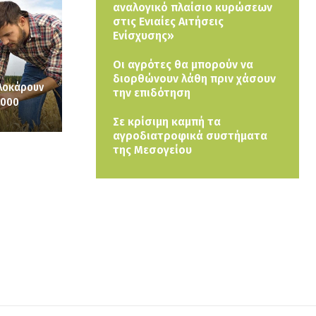
αναλογικό πλαίσιο κυρώσεων
στις Ενιαίες Αιτήσεις
Ενίσχυσης»
Οι αγρότες θα μπορούν να
διορθώνουν λάθη πριν χάσουν
πλοκάρουν
την επιδότηση
.000
Σε κρίσιμη καμπή τα
αγροδιατροφικά συστήματα
της Μεσογείου