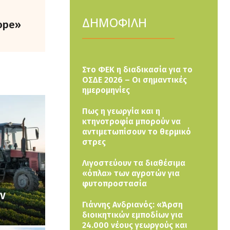
ΔΗΜΟΦΙΛΗ
rope»
Στο ΦΕΚ η διαδικασία για το
ΟΣΔΕ 2026 – Οι σημαντικές
ημερομηνίες
Πως η γεωργία και η
κτηνοτροφία μπορούν να
αντιμετωπίσουν το θερμικό
στρες
Λιγοστεύουν τα διαθέσιμα
«όπλα» των αγροτών για
φυτοπροστασία
ων
Γιάννης Ανδριανός: «Άρση
διοικητικών εμποδίων για
24.000 νέους γεωργούς και