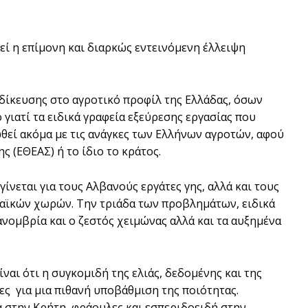
εί η επίµονη και διαρκώς εντεινόµενη έλλειψη
ιδίκευσης στο αγροτικό προφίλ της Ελλάδας, όσων
γιατί τα ειδικά γραφεία εξεύρεσης εργασίας που
ωθεί ακόµα µε τις ανάγκες των Ελλήνων αγροτών, αφού
 (ΕΘΕΑΣ) ή το ίδιο το κράτος.
 γίνεται για τους Αλβανούς εργάτες γης, αλλά και τους
παϊκών χωρών. Την τριάδα των προβληµάτων, ειδικά
νοµβρία και ο ζεστός χειµώνας αλλά και τα αυξηµένα
ίναι ότι η συγκοµιδή της ελιάς, δεδοµένης και της
ες για µια πιθανή υποβάθµιση της ποιότητας.
 στην Κρήτη, φράουλες και εσπεριδοειδή στην