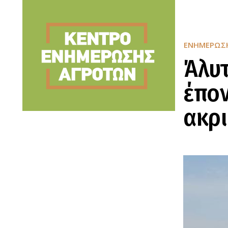
ΕΝΗΜΈΡΩΣ
Άλυτ
έπον
ακρι