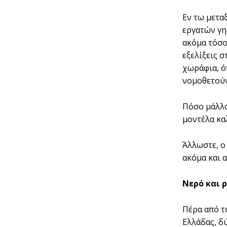
Εν τω µεταξ
εργατών γης
ακόµα τόσο
εξελίξεις 
χωράφια, όπ
νοµοθετούν
Πόσο µάλλο
µοντέλα κα
Άλλωστε, ο
ακόµα και 
Νερό και 
Πέρα από τ
Ελλάδας, δ