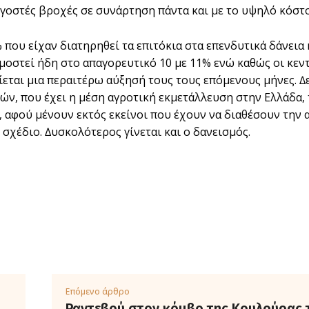
λιγοστές βροχές σε συνάρτηση πάντα και µε το υψηλό κόστ
 που είχαν διατηρηθεί τα επιτόκια στα επενδυτικά δάνεια 
οστεί ήδη στο απαγορευτικό 10 µε 11% ενώ καθώς οι κεντ
ίεται µια περαιτέρω αύξησή τους τους επόµενους µήνες. 
ών, που έχει η µέση αγροτική εκµετάλλευση στην Ελλάδα,
, αφού µένουν εκτός εκείνοι που έχουν να διαθέσουν την 
 σχέδιο. ∆υσκολότερος γίνεται και ο δανεισµός.
Επόμενο άρθρο
Ραντεβού στον κόμβο της Κουλούρας 