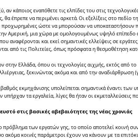
ύ, αν κάποιος εναπόθετε τις ελπίδες του στις τεχνολογικέ
, θα έπρεπε να περιµένει αρκετά. Οι εξελίξεις στο πεδίο 
 προχωρηµένες ώστε να µπορούσαν να υποκαταστήσουν πλήρ
στην Αµερική, µια χώρα µε οµολογουµένως υψηλό επίπεδο α
ου αναφέρονται και εκεί σηµαντικές ελλείψεις σε εργάτες 
ται από τις Πολιτείες, όπως πρόσφατα η θεσµοθέτηση κα
ν στην Ελλάδα, όπου οι τεχνολογίες αιχµής, εκτός από το
λλιέργειας, ξεκινώντας ακόµα και από την αναδιάρθρωση (
 βαθµός εκµηχάνισης υπολείπεται σηµαντικά έναντι των 
αν υπήρχαν τα εργαλεία, λίγες θα ήταν οι εκµεταλλεύσεις 
ρευστό στις βασικές αβεβαιότητες της νέας χρονιάς
ο πρόβληµα των εργατών γης, το οποίο αποτελεί κοινή συν
ύο ακόµα κοινές παράµετροι έχουν να κάνουν µε τα επιτόκι