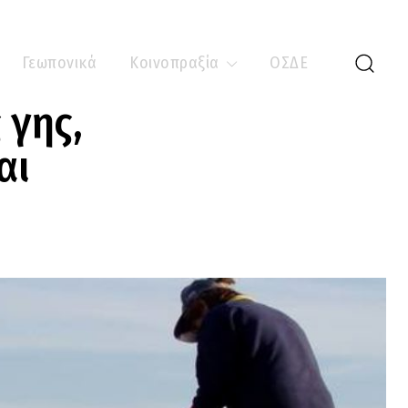
Γεωπονικά
Κοινοπραξία
ΟΣΔΕ
 γης,
αι