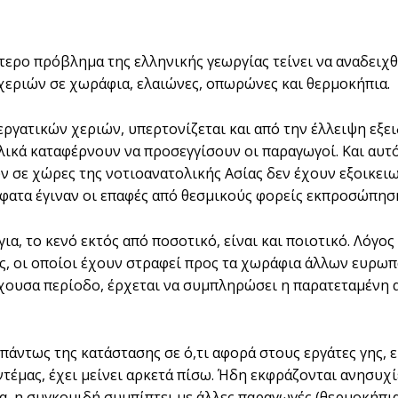
τερο πρόβληµα της ελληνικής γεωργίας τείνει να αναδειχθ
χεριών σε χωράφια, ελαιώνες, οπωρώνες και θερµοκήπια.
εργατικών χεριών, υπερτονίζεται και από την έλλειψη εξε
λικά καταφέρνουν να προσεγγίσουν οι παραγωγοί. Και αυτό 
ν σε χώρες της νοτιοανατολικής Ασίας δεν έχουν εξοικει
φατα έγιναν οι επαφές από θεσµικούς φορείς εκπροσώπησης
ια, το κενό εκτός από ποσοτικό, είναι και ποιοτικό. Λόγος
, οι οποίοι έχουν στραφεί προς τα χωράφια άλλων ευρω
έχουσα περίοδο, έρχεται να συµπληρώσει η παρατεταµένη α
πάντως της κατάστασης σε ό,τι αφορά στους εργάτες γης, ε
ντέµας, έχει µείνει αρκετά πίσω. Ήδη εκφράζονται ανησυχί
, η συγκοµιδή συµπίπτει µε άλλες παραγωγές (θερµοκήπια