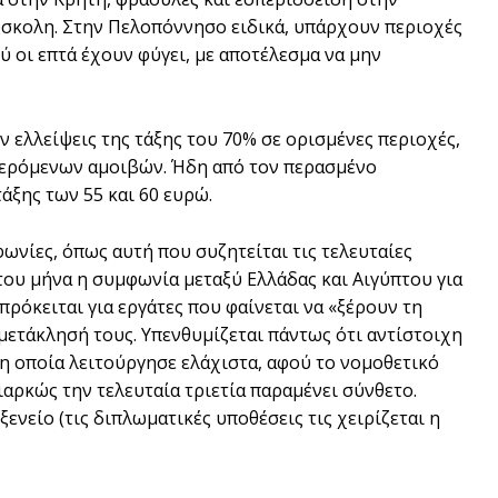
σκολη. Στην Πελοπόννησο ειδικά, υπάρχουν περιοχές
 οι επτά έχουν φύγει, µε αποτέλεσµα να µην
 ελλείψεις της τάξης του 70% σε ορισµένες περιοχές,
φερόµενων αµοιβών. Ήδη από τον περασµένο
άξης των 55 και 60 ευρώ.
ωνίες, όπως αυτή που συζητείται τις τελευταίες
 του µήνα η συµφωνία µεταξύ Ελλάδας και Αιγύπτου για
πρόκειται για εργάτες που φαίνεται να «ξέρουν τη
 µετάκλησή τους. Υπενθυµίζεται πάντως ότι αντίστοιχη
η οποία λειτούργησε ελάχιστα, αφού το νοµοθετικό
ιαρκώς την τελευταία τριετία παραµένει σύνθετο.
ενείο (τις διπλωµατικές υποθέσεις τις χειρίζεται η