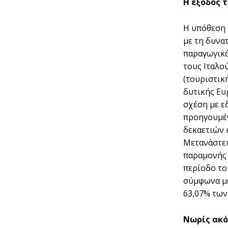
Η έξοδος 
Η υπόθεση 
µε τη δυνα
παραγωγικά
τους Ιταλο
(τουριστικ
δυτικής Ευ
σχέση µε ε
προηγουµέν
δεκαετιών 
Μετανάστευ
παραµονής 
περίοδο το
σύµφωνα µε
63,07% των
Νωρίς ακό