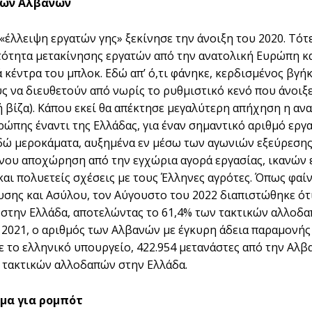
των Αλβανών
«έλλειψη εργατών γης» ξεκίνησε την άνοιξη του 2020. Τότ
τότητα µετακίνησης εργατών από την ανατολική Ευρώπη κα
 κέντρα του µπλοκ. Εδώ απ’ ό,τι φάνηκε, κερδισµένος βγή
ύς να διευθετούν από νωρίς το ρυθµιστικό κενό που άνοιξ
ή βίζα). Κάπου εκεί θα απέκτησε µεγαλύτερη απήχηση η αν
ρώπης έναντι της Ελλάδας, για έναν σηµαντικό αριθµό εργ
δώ µεροκάµατα, αυξηµένα εν µέσω των αγωνιών εξεύρεσης
ου αποχώρηση από την εγχώρια αγορά εργασίας, ικανών 
και πολυετείς σχέσεις µε τους Έλληνες αγρότες. Όπως φαί
σης και Ασύλου, τον Αύγουστο του 2022 διαπιστώθηκε ότι
στην Ελλάδα, αποτελώντας το 61,4% των τακτικών αλλοδαπ
 2021, ο αριθµός των Αλβανών µε έγκυρη άδεια παραµονής
 το ελληνικό υπουργείο, 422.954 µετανάστες από την Αλβ
 τακτικών αλλοδαπών στην Ελλάδα.
µα για ροµπότ