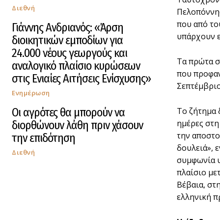
Διεθνή
Πελοπόννησ
που από το
Γιάννης Ανδριανός: «Άρση
υπάρχουν ε
διοικητικών εμποδίων για
24.000 νέους γεωργούς και
Τα πρώτα σ
αναλογικό πλαίσιο κυρώσεων
που προφαν
στις Ενιαίες Αιτήσεις Ενίσχυσης»
Σεπτέµβριο
Ενημέρωση
Οι αγρότες θα μπορούν να
Το ζήτηµα 
ηµέρες στη
διορθώνουν λάθη πριν χάσουν
την αποστολ
την επιδότηση
δουλειά», 
Διεθνή
συµφωνία υ
πλαίσιο µε
Βέβαια, στ
ελληνική πρ