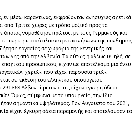
ε, εν µέσω καραντίνας, εκφράζονταν ανησυχίες σχετικά
ι από Τρίτες χώρες µε τρόπο µαζικό προς τα
κε όποιος νοµοθέτησε πρώτος, µε τους Γερµανούς και
ε το περιοριστικό πλαίσιο µετακινήσεων της πανδηµίας
αζήτηση εργασίας σε χωράφια της κεντρικής και
ατών γης από την Αλβανία. Τα ούτως ή άλλως υψηλά, σε
 εποχικού προσωπικού, είχαν ως αποτέλεσµα µια άνευ
εργατικών χεριών που είχαν παρουσία τριών
νεται σε έκθεση του ελληνικού υπουργείου
 291.868 Αλβανοί µετανάστες είχαν έγκυρη άδεια
ών. Όµως, σύµφωνα µε το υπουργείο, την ίδια
 ήταν σηµαντικά υψηλότερος. Τον Αύγουστο του 2021,
ανία είχαν έγκυρη άδεια παραµονής και αποτελούσαν το