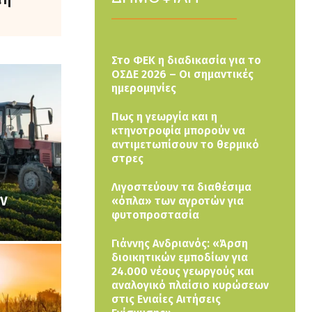
Στο ΦΕΚ η διαδικασία για το
ΟΣΔΕ 2026 – Οι σημαντικές
ημερομηνίες
Πως η γεωργία και η
κτηνοτροφία μπορούν να
αντιμετωπίσουν το θερμικό
στρες
Λιγοστεύουν τα διαθέσιμα
ων
«όπλα» των αγροτών για
φυτοπροστασία
Γιάννης Ανδριανός: «Άρση
διοικητικών εμποδίων για
24.000 νέους γεωργούς και
αναλογικό πλαίσιο κυρώσεων
στις Ενιαίες Αιτήσεις