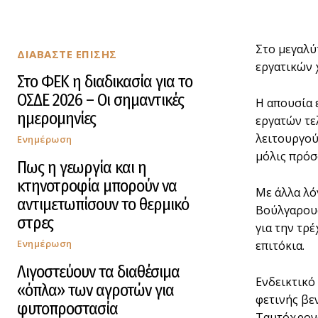
Στο µεγαλύ
ΔΙΑΒΑΣΤΕ ΕΠΙΣΗΣ
εργατικών 
Στο ΦΕΚ η διαδικασία για το
ΟΣΔΕ 2026 – Οι σημαντικές
Η απουσία 
ημερομηνίες
εργατών τε
λειτουργού
Ενημέρωση
µόλις πρόσ
Πως η γεωργία και η
κτηνοτροφία μπορούν να
Με άλλα λόγ
αντιμετωπίσουν το θερμικό
Βούλγαρους
στρες
για την τρ
Ενημέρωση
επιτόκια.
Λιγοστεύουν τα διαθέσιμα
Ενδεικτικό 
«όπλα» των αγροτών για
φετινής βε
φυτοπροστασία
Ταυτόχρονα