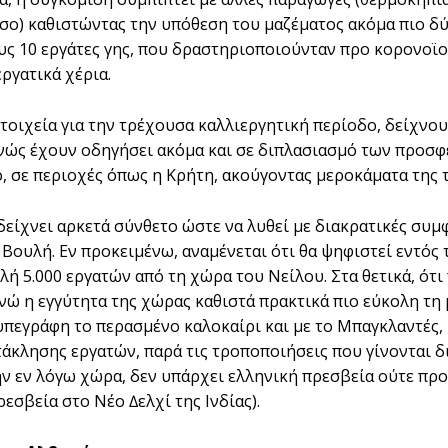
ο) καθιστώντας την υπόθεση του µαζέµατος ακόµα πιο δύ
υς 10 εργάτες γης, που δραστηριοποιούνταν προ κορονοϊού
ργατικά χέρια.
τοιχεία για την τρέχουσα καλλιεργητική περίοδο, δείχνουν
ώς έχουν οδηγήσει ακόµα και σε διπλασιασµό των προσ
, σε περιοχές όπως η Κρήτη, ακούγοντας µεροκάµατα της τ
δείχνει αρκετά σύνθετο ώστε να λυθεί µε διακρατικές συµφ
 Βουλή. Εν προκειµένω, αναµένεται ότι θα ψηφιστεί εντός
ή 5.000 εργατών από τη χώρα του Νείλου. Στα θετικά, ότι 
ενώ η εγγύτητα της χώρας καθιστά πρακτικά πιο εύκολη τη
πεγράφη το περασµένο καλοκαίρι και µε το Μπαγκλαντές, 
τάκλησης εργατών, παρά τις τροποποιήσεις που γίνονται δ
ην εν λόγω χώρα, δεν υπάρχει ελληνική πρεσβεία ούτε προξ
εσβεία στο Νέο ∆ελχί της Ινδίας).