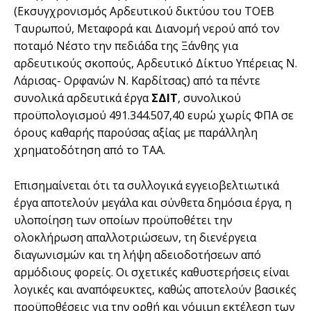
(Εκσυγχρονισμός Αρδευτικού δικτύου του ΤΟΕΒ
Ταυρωπού, Μεταφορά και Διανομή νερού από τον
ποταμό Νέστο την πεδιάδα της Ξάνθης για
αρδευτικούς σκοπούς, Αρδευτικό Δίκτυο Υπέρειας Ν.
Λάρισας- Ορφανών Ν. Καρδίτσας) από τα πέντε
συνολικά αρδευτικά έργα
ΣΔΙΤ
, συνολικού
προϋπολογισμού 491.344.507,40 ευρώ χωρίς ΦΠΑ σε
όρους καθαρής παρούσας αξίας με παράλληλη
χρηματοδότηση από το ΤΑΑ.
Επισημαίνεται ότι τα συλλογικά εγγειοβελτιωτικά
έργα αποτελούν μεγάλα και σύνθετα δημόσια έργα, η
υλοποίηση των οποίων προϋποθέτει την
ολοκλήρωση απαλλοτριώσεων, τη διενέργεια
διαγωνισμών και τη λήψη αδειοδοτήσεων από
αρμόδιους φορείς. Οι σχετικές καθυστερήσεις είναι
λογικές και αναπόφευκτες, καθώς αποτελούν βασικές
προϋποθέσεις για την ορθή και νόμιμη εκτέλεση των