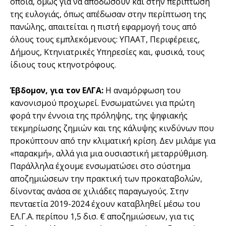
οποία, όμως για να αποδώσουν και στην περίπτωση
της ευλογιάς, όπως απέδωσαν στην περίπτωση της
πανώλης, απαιτείται η πιστή εφαρμογή τους από
όλους τους εμπλεκόμενους: ΥΠΑΑΤ, Περιφέρειες,
Δήμους, Κτηνιατρικές Υπηρεσίες και, φυσικά, τους
ίδιους τους κτηνοτρόφους.
Έβδομον, για τον ΕΛΓΑ:
Η αναμόρφωση του
κανονισμού προχωρεί. Ενσωματώνει για πρώτη
φορά την έννοια της πρόληψης, της ψηφιακής
τεκμηρίωσης ζημιών και της κάλυψης κινδύνων που
προκύπτουν από την κλιματική κρίση. Δεν μιλάμε για
«παρακμή», αλλά για μια ουσιαστική μεταρρύθμιση.
Παράλληλα έχουμε ενσωματώσει στο σύστημα
αποζημιώσεων την πρακτική των προκαταβολών,
δίνοντας ανάσα σε χιλιάδες παραγωγούς. Στην
πενταετία 2019-2024 έχουν καταβληθεί μέσω του
ΕΛ.Γ.Α. περίπου 1,5 δισ. € αποζημιώσεων, για τις