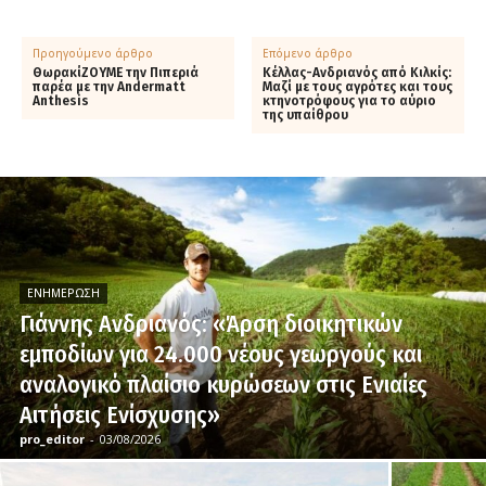
Προηγούμενο άρθρο
Επόμενο άρθρο
ΘωρακίΖΟΥΜΕ την Πιπεριά
Κέλλας-Ανδριανός από Κιλκίς:
παρέα με την Andermatt
Μαζί με τους αγρότες και τους
Anthesis
κτηνοτρόφους για το αύριο
της υπαίθρου
ΕΝΗΜΈΡΩΣΗ
Γιάννης Ανδριανός: «Άρση διοικητικών
εμποδίων για 24.000 νέους γεωργούς και
αναλογικό πλαίσιο κυρώσεων στις Ενιαίες
Αιτήσεις Ενίσχυσης»
pro_editor
-
03/08/2026