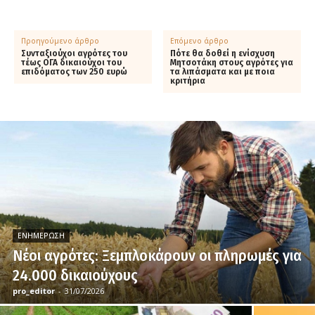
Προηγούμενο άρθρο
Επόμενο άρθρο
Συνταξιούχοι αγρότες του
Πότε θα δοθεί η ενίσχυση
τέως ΟΓΑ δικαιούχοι του
Μητσοτάκη στους αγρότες για
επιδόματος των 250 ευρώ
τα λιπάσματα και με ποια
κριτήρια
ΕΝΗΜΈΡΩΣΗ
Νέοι αγρότες: Ξεμπλοκάρουν οι πληρωμές για
24.000 δικαιούχους
pro_editor
-
31/07/2026