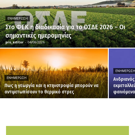
ΕΝΗΜΈΡΩΣΗ
Στο ΦΕΚ η διαδικασία για το ΟΣΔΕ 2026 – Οι
σημαντικές ημερομηνίες
pro_editor
-
04/08/2026
ΕΝΗΜΈΡΩΣ
ΕΝΗΜΈΡΩΣΗ
Ανδριανός
Πως η γεωργία και η κτηνοτροφία μπορούν να
εκμεταλλε
αντιμετωπίσουν το θερμικό στρες
φαινόμενα