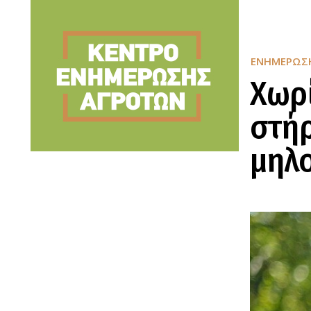
ΕΝΗΜΈΡΩΣ
Χωρί
στήρ
μηλ