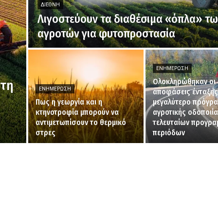
ΔΙΕΘΝΉ
Λιγοστεύουν τα διαθέσιμα «όπλα» τ
αγροτών για φυτοπροστασία
ΕΝΗΜΈΡΩΣΗ
Ολοκληρώθηκαν οι
 τη
ΕΝΗΜΈΡΩΣΗ
αποφάσεις ένταξης 
Πως η γεωργία και η
μεγαλύτερο πρόγρ
κτηνοτροφία μπορούν να
αγροτικής οδοποιί
αντιμετωπίσουν το θερμικό
τελευταίων προγρα
στρες
περιόδων