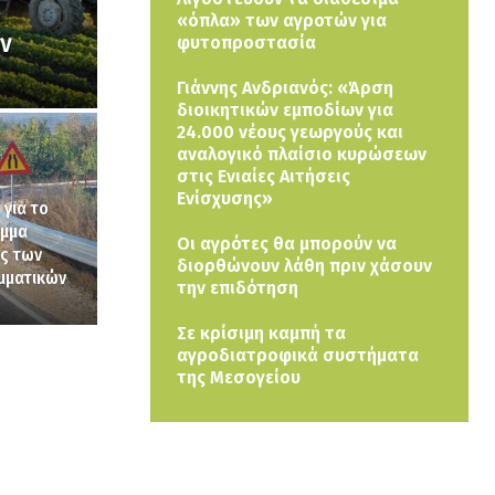
«όπλα» των αγροτών για
ων
φυτοπροστασία
Γιάννης Ανδριανός: «Άρση
διοικητικών εμποδίων για
24.000 νέους γεωργούς και
αναλογικό πλαίσιο κυρώσεων
στις Ενιαίες Αιτήσεις
Ενίσχυσης»
για το
αμμα
Οι αγρότες θα μπορούν να
ας των
διορθώνουν λάθη πριν χάσουν
μματικών
την επιδότηση
Σε κρίσιμη καμπή τα
αγροδιατροφικά συστήματα
της Μεσογείου