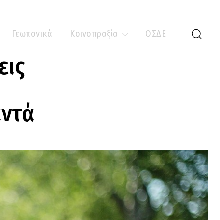
Γεωπονικά
Κοινοπραξία
ΟΣΔΕ
εις
ντά