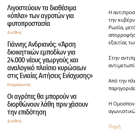
Λιγοστεύουν τα διαθέσιμα
Η αντιπροσ
«όπλα» των αγροτών για
την κυβέρν
φυτοπροστασία
Ρωσία, μετ
Διεθνή
απορροφήσε
εξαιτίας τ
Γιάννης Ανδριανός: «Άρση
διοικητικών εμποδίων για
Στην αντιπ
24.000 νέους γεωργούς και
αντιμετωπί
αναλογικό πλαίσιο κυρώσεων
στις Ενιαίες Αιτήσεις Ενίσχυσης»
Από την πλ
Ενημέρωση
παρηγοριάς
Οι αγρότες θα μπορούν να
διορθώνουν λάθη πριν χάσουν
Η Ομοσπονδ
την επιδότηση
αγωνιστικώ
Διεθνή
Πηγή