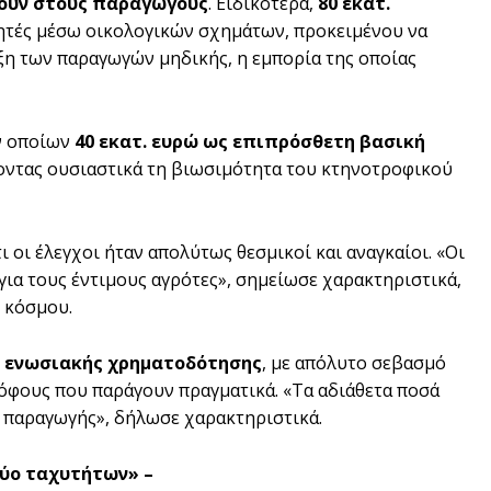
θούν στους παραγωγούς
. Ειδικότερα,
80 εκατ.
ητές μέσω οικολογικών σχημάτων, προκειμένου να
ιξη των παραγωγών μηδικής, η εμπορία της οποίας
ν οποίων
40 εκατ. ευρώ ως επιπρόσθετη βασική
ύοντας ουσιαστικά τη βιωσιμότητα του κτηνοτροφικού
ι οι έλεγχοι ήταν απολύτως θεσμικοί και αναγκαίοι. «Οι
για τους έντιμους αγρότες», σημείωσε χαρακτηριστικά,
ύ κόσμου.
ς ενωσιακής χρηματοδότησης
, με απόλυτο σεβασμό
ρόφους που παράγουν πραγματικά. «Τα αδιάθετα ποσά
ς παραγωγής», δήλωσε χαρακτηριστικά.
δύο ταχυτήτων» –