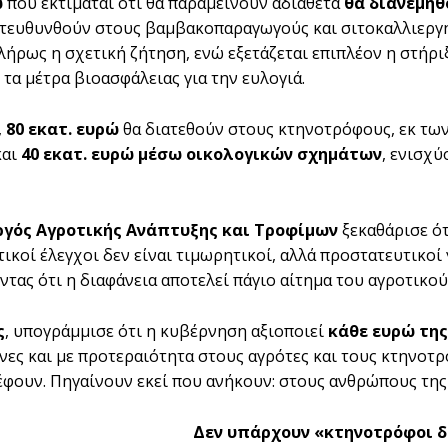
ώ
που εκτιμάται ότι θα παραμείνουν αδιάθετα
θα διανεμη
τευθυνθούν στους βαμβακοπαραγωγούς και σιτοκαλλιεργ
λήρως η σχετική ζήτηση, ενώ εξετάζεται επιπλέον η στήρ
 τα μέτρα βιοασφάλειας για την ευλογιά.
,
80 εκατ. ευρώ
θα διατεθούν στους κτηνοτρόφους, εκ τω
αι
40 εκατ. ευρώ μέσω οικολογικών σχημάτων
, ενισχ
γός Αγροτικής Ανάπτυξης και Τροφίμων
ξεκαθάρισε ότ
ικοί έλεγχοι δεν είναι τιμωρητικοί, αλλά προστατευτικοί 
ντας ότι η διαφάνεια αποτελεί πάγιο αίτημα του αγροτικο
ς
, υπογράμμισε ότι η κυβέρνηση αξιοποιεί
κάθε ευρώ τη
νες και με προτεραιότητα στους αγρότες και τους κτηνοτ
έφουν. Πηγαίνουν εκεί που ανήκουν: στους ανθρώπους τη
Δεν υπάρχουν «κτηνοτρόφοι 