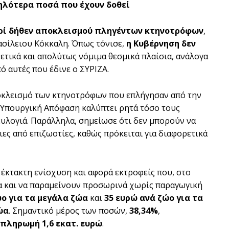
ψηλότερα ποσά που έχουν δοθεί
ερί δήθεν αποκλεισμού πληγέντων κτηνοτρόφων
,
ασίλειου Κόκκαλη. Όπως τόνισε,
η Κυβέρνηση δεν
ρετικά και απολύτως νόμιμα θεσμικά πλαίσια, ανάλογα
ό αυτές που έδινε ο ΣΥΡΙΖΑ.
αποκλεισμό των κτηνοτρόφων που επλήγησαν από την
ή Υπουργική Απόφαση καλύπτει ρητά τόσο τους
ευλογιά. Παράλληλα, σημείωσε ότι δεν μπορούν να
ιες από επιζωοτίες, καθώς πρόκειται για διαφορετικά
έκτακτη ενίσχυση και αφορά εκτροφείς που, στο
α και να παραμείνουν προσωρινά χωρίς παραγωγική
ώο για τα μεγάλα ζώα
και
35 ευρώ ανά ζώο για τα
ώα
. Σημαντικό μέρος των ποσών,
38,34%
,
πληρωμή 1,6 εκατ. ευρώ
.