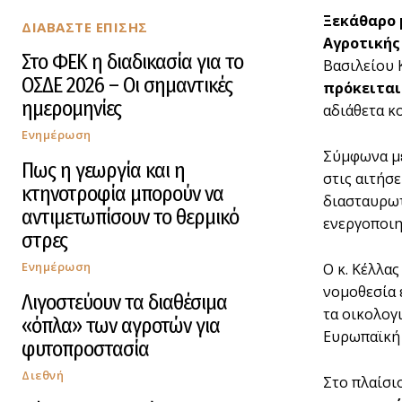
Ξεκάθαρο 
ΔΙΑΒΑΣΤΕ ΕΠΙΣΗΣ
Αγροτικής
Στο ΦΕΚ η διαδικασία για το
Βασιλείου 
ΟΣΔΕ 2026 – Οι σημαντικές
πρόκειται
ημερομηνίες
αδιάθετα κ
Ενημέρωση
Σύμφωνα με
Πως η γεωργία και η
στις αιτήσε
κτηνοτροφία μπορούν να
διασταυρωτ
αντιμετωπίσουν το θερμικό
ενεργοποιη
στρες
Ενημέρωση
Ο κ. Κέλλας
νομοθεσία 
Λιγοστεύουν τα διαθέσιμα
τα οικολογ
«όπλα» των αγροτών για
Ευρωπαϊκή 
φυτοπροστασία
Διεθνή
Στο πλαίσι