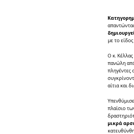
Κατηγορημ
απαντώντας
δημιουργε
με το είδο
Ο κ. Κέλλα
πανώλη από
πληγέντες 
συγκρίνοντ
αίτια και 
Υπενθύμισε
πλαίσιο τω
δραστηριότ
μικρά αρσ
κατευθύνθη