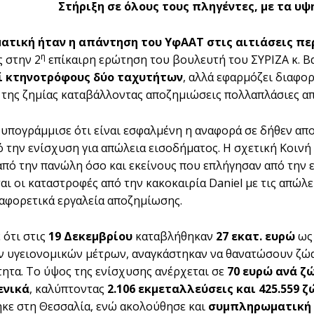
Στήριξη σε όλους τους πληγέντες, με τα υ
ατική ήταν η απάντηση του ΥφΑΑΤ στις αιτιάσεις π
η
 στην 2
επίκαιρη ερώτηση του βουλευτή του ΣΥΡΙΖΑ κ. Β
ί κτηνοτρόφους δύο ταχυτήτων
, αλλά εφαρμόζει διαφο
ς της ζημίας καταβάλλοντας αποζημιώσεις πολλαπλάσιες απ
ς υπογράμμισε ότι είναι εσφαλμένη η αναφορά σε δήθεν 
 την ενίσχυση για απώλεια εισοδήματος. Η σχετική Κοιν
από την πανώλη όσο και εκείνους που επλήγησαν από την 
αι οι καταστροφές από την κακοκαιρία Daniel με τις απώλε
διαφορετικά εργαλεία αποζημίωσης.
 ότι στις
19 Δεκεμβρίου
καταβλήθηκαν
27 εκατ. ευρώ
ως 
ν υγειονομικών μέτρων, αναγκάστηκαν να θανατώσουν ζώ
ητα. Το ύψος της ενίσχυσης ανέρχεται σε
70 ευρώ ανά ζ
ενικά
, καλύπτοντας
2.106 εκμεταλλεύσεις και 425.559 ζ
κε στη Θεσσαλία, ενώ ακολούθησε και
συμπληρωματική 