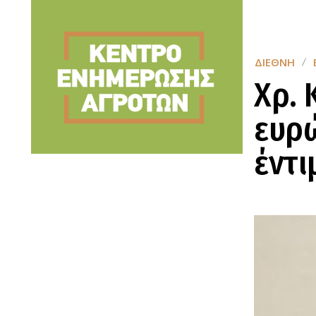
ΔΙΕΘΝΉ
Χρ. 
ευρώ
έντι