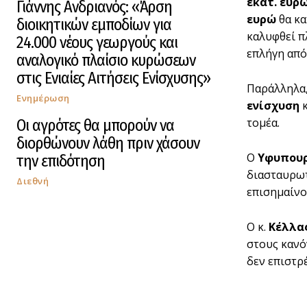
εκατ. ευρ
Γιάννης Ανδριανός: «Άρση
ευρώ
θα κα
διοικητικών εμποδίων για
καλυφθεί π
24.000 νέους γεωργούς και
επλήγη από
αναλογικό πλαίσιο κυρώσεων
στις Ενιαίες Αιτήσεις Ενίσχυσης»
Παράλληλα
Ενημέρωση
ενίσχυση
κ
τομέα.
Οι αγρότες θα μπορούν να
διορθώνουν λάθη πριν χάσουν
Ο
Υφυπουρ
την επιδότηση
διασταυρωτ
Διεθνή
επισημαίνο
Ο κ.
Κέλλα
στους κανό
δεν επιστρ