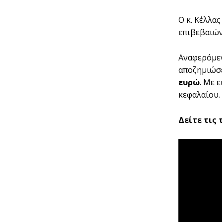
Ο κ. Κέλλα
επιβεβαιών
Αναφερόμεν
αποζημιώσε
ευρώ
. Με 
κεφαλαίου.
Δείτε τις