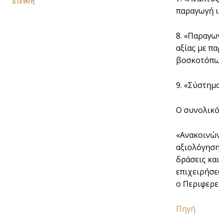
Διεθνή
παραγωγή ι
8. «Παραγω
αξίας με π
βοσκοτόπων
9. «Σύστημ
Ο συνολικό
«Ανακοινών
αξιολόγηση
δράσεις κα
επιχειρήσε
ο Περιφερε
Πηγή