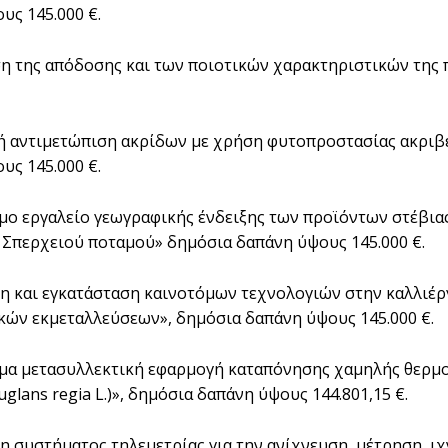
υς 145.000 €.
ση της απόδοσης και των ποιοτικών χαρακτηριστικών της 
κή αντιμετώπιση ακρίδων με χρήση φυτοπροστασίας ακριβ
υς 145.000 €.
όμο εργαλείο γεωγραφικής ένδειξης των προϊόντων στέβια
 Σπερχειού ποταμού» δημόσια δαπάνη ύψους 145.000 €.
ξη και εγκατάσταση καινοτόμων τεχνολογιών στην καλλιέρ
κών εκμεταλλεύσεων», δημόσια δαπάνη ύψους 145.000 €.
όμα μετασυλλεκτική εφαρμογή καταπόνησης χαμηλής θερμ
uglans regia L.)», δημόσια δαπάνη ύψους 144.801,15 €.
ξη συστήματος τηλεμετρίας για την ανίχνευση, μέτρηση, ι