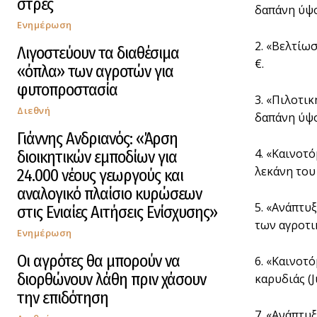
στρες
δαπάνη ύψο
Ενημέρωση
2. «Βελτίω
Λιγοστεύουν τα διαθέσιμα
€.
«όπλα» των αγροτών για
φυτοπροστασία
3. «Πιλοτι
Διεθνή
δαπάνη ύψο
Γιάννης Ανδριανός: «Άρση
4. «Καινοτ
διοικητικών εμποδίων για
λεκάνη του
24.000 νέους γεωργούς και
αναλογικό πλαίσιο κυρώσεων
5. «Ανάπτυ
στις Ενιαίες Αιτήσεις Ενίσχυσης»
των αγροτι
Ενημέρωση
Οι αγρότες θα μπορούν να
6. «Καινοτ
διορθώνουν λάθη πριν χάσουν
καρυδιάς (J
την επιδότηση
7. «Ανάπτυ