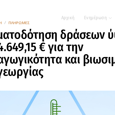
Αρχική
Ενημέρωση
Η
ΠΛΗΡΩΜΈΣ
ματοδότηση δράσεων 
4.649,15 € για την
γωγικότητα και βιωσι
γεωργίας