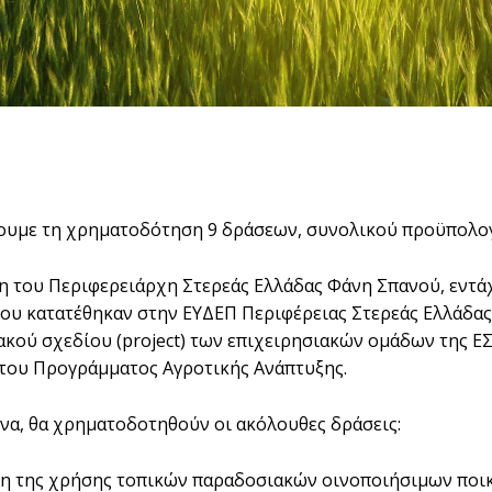
υμε τη χρηματοδότηση 9 δράσεων, συνολικού προϋπολογι
 του Περιφερειάρχη Στερεάς Ελλάδας Φάνη Σπανού, εντάχ
που κατατέθηκαν στην ΕΥΔΕΠ Περιφέρειας Στερεάς Ελλάδας
ακού σχεδίου (project) των επιχειρησιακών ομάδων της Ε
του Προγράμματος Αγροτικής Ανάπτυξης.
να, θα χρηματοδοτηθούν οι ακόλουθες δράσεις:
ση της χρήσης τοπικών παραδοσιακών οινοποιήσιμων ποικ