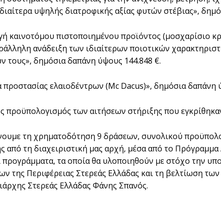
διαίτερα υψηλής διατροφικής αξίας φυτών στέβιας», δημό
γή καινοτόμου πιστοποιημένου προϊόντος (μοσχαρίσιο κρ
αράλληλη ανάδειξη των ιδιαίτερων ποιοτικών χαρακτηρισ
 τους», δημόσια δαπάνη ύψους 144.848 €.
α προστασίας ελαιοδέντρων (Mc Dacus)», δημόσια δαπάνη ύ
ς προϋπολογισμός των αιτήσεων στήριξης που εγκρίθηκαν ε
ουμε τη χρηματοδότηση 9 δράσεων, συνολικού προϋπολογ
ς από τη διαχειριστική μας αρχή, μέσα από το Πρόγραμμα 
ι προγράμματα, τα οποία θα υλοποιηθούν με στόχο την υπ
ων της Περιφέρειας Στερεάς Ελλάδας και τη βελτίωση των
ιάρχης Στερεάς Ελλάδας Φάνης Σπανός.