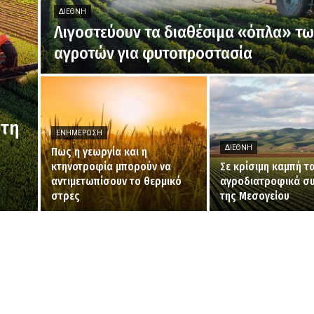
ΔΙΕΘΝΉ
Λιγοστεύουν τα διαθέσιμα «όπλα» τ
αγροτών για φυτοπροστασία
 τη
ΕΝΗΜΈΡΩΣΗ
ΔΙΕΘΝΉ
Πως η γεωργία και η
κτηνοτροφία μπορούν να
Σε κρίσιμη καμπή τ
αντιμετωπίσουν το θερμικό
αγροδιατροφικά σ
στρες
της Μεσογείου