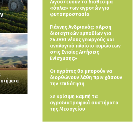
Λιγοστεύουν τα διαθέσιμα
«όπλα» των αγροτών για
ων
φυτοπροστασία
Γιάννης Ανδριανός: «Άρση
διοικητικών εμποδίων για
24.000 νέους γεωργούς και
αναλογικό πλαίσιο κυρώσεων
στις Ενιαίες Αιτήσεις
Ενίσχυσης»
Οι αγρότες θα μπορούν να
α
διορθώνουν λάθη πριν χάσουν
υστήματα
την επιδότηση
Σε κρίσιμη καμπή τα
αγροδιατροφικά συστήματα
της Μεσογείου