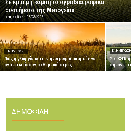
Σε κρίσιμη καμπή τα αγροδιατροφικά
συστήματα της Μεσογείου
pro_editor
-
03/08/2026
ΕΝΗΜΈΡΩΣ
ΕΝΗΜΈΡΩΣΗ
Πως η γεωργία και η κτηνοτροφία μπορούν να
Στο ΦΕΚ η
αντιμετωπίσουν το θερμικό στρες
σημαντικέ
ΔΗΜΟΦΙΛΗ