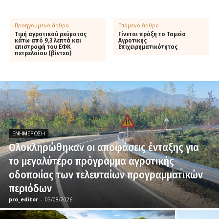
Προηγούμενο άρθρο
Επόμενο άρθρο
Τιμή αγροτικού ρεύματος
Γίνεται πράξη το Ταμείο
κάτω από 9,3 λεπτά και
Αγροτικής
επιστροφή του ΕΦΚ
Επιχειρηματικότητας
πετρελαίου (βίντεο)
ΕΝΗΜΈΡΩΣΗ
Ολοκληρώθηκαν οι αποφάσεις ένταξης για
το μεγαλύτερο πρόγραμμα αγροτικής
οδοποιίας των τελευταίων προγραμματικών
περιόδων
pro_editor
-
03/08/2026