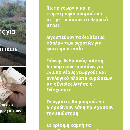
Πως η γεωργία και η
κτηνοτροφία μπορούν να
αντιμετωπίσουν το θερμικό
στρες
ς για
Λιγοστεύουν τα διαθέσιμα
«όπλα» των αγροτών για
ατικών
φυτοπροστασία
Γιάννης Ανδριανός: «Άρση
διοικητικών εμποδίων για
24.000 νέους γεωργούς και
αναλογικό πλαίσιο κυρώσεων
στις Ενιαίες Αιτήσεις
Ενίσχυσης»
Οι αγρότες θα μπορούν να
ρούν να
διορθώνουν λάθη πριν χάσουν
ριν χάσουν
την επιδότηση
Σε κρίσιμη καμπή τα