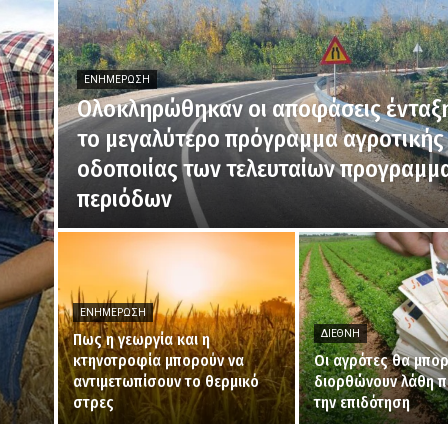
ΕΝΗΜΈΡΩΣΗ
Ολοκληρώθηκαν οι αποφάσεις ένταξη
το μεγαλύτερο πρόγραμμα αγροτικής
οδοποιίας των τελευταίων προγραμμ
περιόδων
ΕΝΗΜΈΡΩΣΗ
ΔΙΕΘΝΉ
Πως η γεωργία και η
κτηνοτροφία μπορούν να
Οι αγρότες θα μπο
αντιμετωπίσουν το θερμικό
διορθώνουν λάθη π
στρες
την επιδότηση