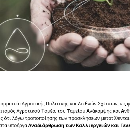
ραμματεία Αγροτικής Πολιτικής και Διεθνών Σχέσεων, ως
τισμός Αγροτικού Τομέα, του
Τ
αμείου
Α
νάκαμψης και
Α
νθ
ς ότι λόγω τροποποίησης των προσκλήσεων μετατίθενται
 στα υποέργα
Αναδιάρθρωση των Καλλιεργειών και Γεν