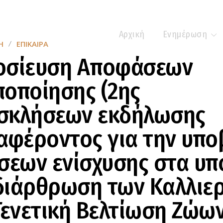
Αρχική
Ενημέρωση
Η
ΕΠΊΚΑΙΡΑ
οσίευση Αποφάσεων
οποίησης (2ης
σκλήσεων εκδήλωσης
αφέροντος για την υπο
σεων ενίσχυσης στα υ
διάρθρωση των Καλλιε
Γενετική Βελτίωση Ζώω