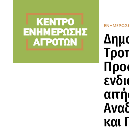
ΕΝΗΜΈΡΩΣ
Δημ
Τροπ
Προ
ενδι
αιτή
Ανα
και 