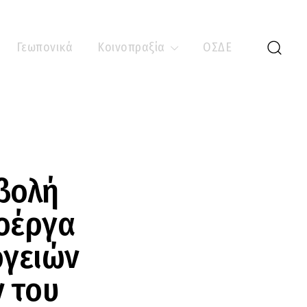
Γεωπονικά
Κοινοπραξία
ΟΣΔΕ
βολή
ποέργα
ργειών
ν του