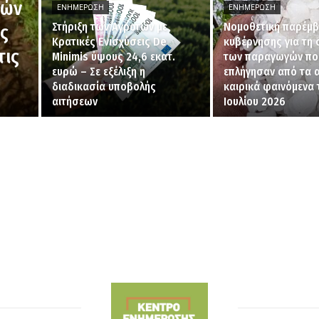
κών
ΕΝΗΜΈΡΩΣΗ
ΕΝΗΜΈΡΩΣΗ
Στήριξη των Αγροτών με
Νομοθετική παρέμβ
ς
Κρατικές Ενισχύσεις De
κυβέρνησης για τη 
τις
Minimis ύψους 24,6 εκατ.
των παραγωγών πο
ευρώ – Σε εξέλιξη η
επλήγησαν από τα 
διαδικασία υποβολής
καιρικά φαινόμενα 
αιτήσεων
Ιουλίου 2026