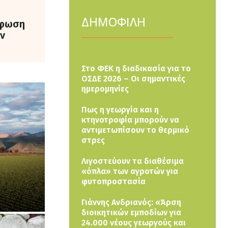
ΔΗΜΟΦΙΛΗ
ρφωση
ν
Στο ΦΕΚ η διαδικασία για το
ΟΣΔΕ 2026 – Οι σημαντικές
ημερομηνίες
Πως η γεωργία και η
κτηνοτροφία μπορούν να
αντιμετωπίσουν το θερμικό
στρες
Λιγοστεύουν τα διαθέσιμα
«όπλα» των αγροτών για
φυτοπροστασία
Γιάννης Ανδριανός: «Άρση
διοικητικών εμποδίων για
24.000 νέους γεωργούς και