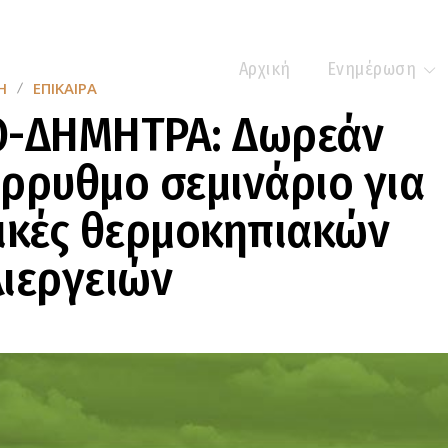
Αρχική
Ενημέρωση
Η
ΕΠΊΚΑΙΡΑ
Ο-ΔΗΜΗΤΡΑ: Δωρεάν
ρρυθμο σεμινάριο για
ικές θερμοκηπιακών
ιεργειών