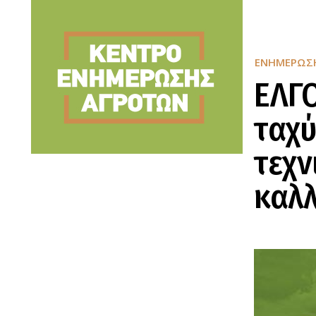
ΕΝΗΜΈΡΩΣ
ΕΛΓ
ταχύ
τεχν
καλλ