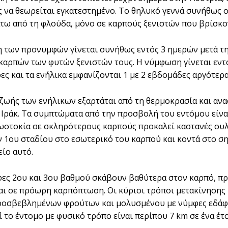
 να θεωρείται εγκατεστημένο. Το θηλυκό γεννά συνήθως ο
τω από τη φλούδα, μόνο σε καρπούς ξενιστών που βρίσκο
 των προνυμφών γίνεται συνήθως εντός 3 ημερών μετά τη
καρπών των φυτών ξενιστών τους. Η νύμφωση γίνεται εντ
ες και τα ενήλικα εμφανίζονται 1 με 2 εβδομάδες αργότερα
 ζωής των ενήλικων εξαρτάται από τη θερμοκρασία και ανα
 Ιράκ. Τα συμπτώματα από την προσβολή του εντόμου εί
ωοτοκία σε σκληρότερους καρπούς προκαλεί καστανές ουλ
1ου σταδίου στο εσωτερικό του καρπού και κοντά στο ση
είο αυτό.
ες 2ου και 3ου βαθμού σκάβουν βαθύτερα στον καρπό, πρ
αι σε πρόωρη καρπόπτωση. Οι κύριοι τρόποι μετακίνησης 
οσβεβλημένων φρούτων και μολυσμένου με νύμφες εδάφο
 το έντομο με φυσικό τρόπο είναι περίπου 7 km σε ένα έτο