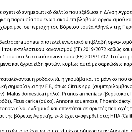
 σχετικό ενημερωτικό δελτίο που εξέδωσε η Δ/νση Αγροτ
κε η παρουσία του ενωσιακού επιβλαβούς οργανισμού καραν
 χώρα μας, σε περιοχή του Βόρειου τομέα Αθηνών της Περι
Bactrocera zonata αποτελεί ενωσιακό επιβλαβή οργανισμό κ
ΙΙ του εκτελεστικού κανονισμού (ΕΕ) 2019/2072 καθώς και
ο 1 του εκτελεστικού κανονισμού (ΕΕ) 2019/1702. Το έντο
μενα και άγρια είδη φυτών, κυρίως αυτά με σαρκώδεις καρ
γκαταλέγονται η ροδακινιά, η γκουάβα και το μάνγκο που α
ική σημασία για την Ε.Ε., όπως Citrus spp. (συμπεριλαμβ
), Malus domestica (μήλο), Prunus armeniaca (βερίκοκο), P
όδι), Ficus carica (σύκο), Annona squamosa, Phoenix dactyl
 zonata είναι ενδημικό και απαντάται σε αρκετές περιοχές
ι της βόρειας Αφρικής, ενώ έχει αναφερθεί στις ΗΠΑ (Califo
η το έντομο έχει εντοπιστεί μέχρι σήμερα στην Αυστρία, σ