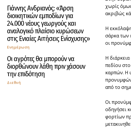
χωρίς όμως
Γιάννης Ανδριανός: «Άρση
ακριβώς κά
διοικητικών εμποδίων για
24.000 νέους γεωργούς και
Η εκκόλαψη
αναλογικό πλαίσιο κυρώσεων
σάρκα των 
στις Ενιαίες Αιτήσεις Ενίσχυσης»
οι προνύμφ
Ενημέρωση
Οι αγρότες θα μπορούν να
Η διάρκεια
πεδίου στο
διορθώνουν λάθη πριν χάσουν
καρπών. Η 
την επιδότηση
προνυμφών 
Διεθνή
από το σημ
Οι προνύμφ
οδηγήσει κ
φορτίων πρ
μετακινηθεί