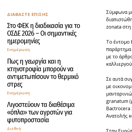
Σύμφωνα με
ΔΙΑΒΑΣΤΕ ΕΠΙΣΗΣ
διαπιστώθη
Στο ΦΕΚ η διαδικασία για το
zonata στη
ΟΣΔΕ 2026 – Οι σημαντικές
ημερομηνίες
Το έντομο 
παράρτημα 
Ενημέρωση
με το άρθρ
Πως η γεωργία και η
καλλιεργού
κτηνοτροφία μπορούν να
αντιμετωπίσουν το θερμικό
Σε αυτά συ
στρες
με οικονομ
Ενημέρωση
μανταρινιών
granatum (ρ
Λιγοστεύουν τα διαθέσιμα
Bactrocera
«όπλα» των αγροτών για
Ανατολής κα
φυτοπροστασία
Διεθνή
Στην Ευρώπ