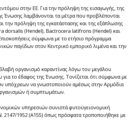
εντόμου στην ΕΕ. Για την πρόληψη της εισαγωγής, της
της Ένωσης λαμβάνονται τα μέτρα που προβλέπονται
και την πρόληψη της εγκατάστασης και της εξάπλωσης
rsalis (Hendel), Bactrocera latifrons (Hendel) και
ο Επισκοπήσεις σύμφωνα με το ετήσιο πρόγραμμα
ικών παγίδων στον Κεντρικό εμπορικό λιμένα και την
ιβλαβή οργανισμό καραντίνας λόγω του μεγάλου
 για το έδαφος της Ένωσης. Τονίζεται ότι σύμφωνα με
 των υπόχρεων να γνωστοποιούν αμέσως στην Αρμόδια
οργανισμών ή συμπτωμάτων.
ονομικών υπηρεσιών συνιστά φυτοϋγειονομική
Ν. 2147/1952 (Α΄155) όπως πρόσφατα τροποποιήθηκε με