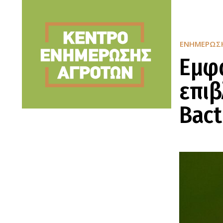
ΕΝΗΜΈΡΩΣ
Εμφα
επιβ
Bact