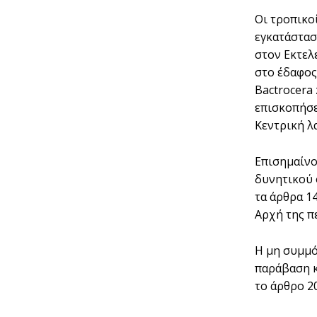
Οι τροπικο
εγκατάστασ
στον Εκτελ
στο έδαφος 
Bactrocera
επισκοπήσε
Κεντρική λ
Επισημαίνο
δυνητικού 
τα άρθρα 1
Αρχή της π
Η μη συμμό
παράβαση κ
το άρθρο 20