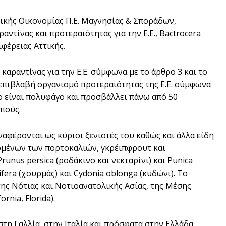
ικής Οικονομίας Π.Ε. Μαγνησίας & Σποράδων,
τίνας και προτεραιότητας για την Ε.Ε., Bactrocera
φέρειας Αττικής.
αραντίνας για την Ε.Ε. σύμφωνα με το άρθρο 3 και το
 επιβλαβή οργανισμό προτεραιότητας της Ε.Ε. σύμφωνα
μο είναι πολυφάγο και προσβάλλει πάνω από 50
πούς.
ναφέρονται ως κύριοι ξενιστές του καθώς και άλλα είδη
ανομένων των πορτοκαλιών, γκρέιπφρουτ και
runus persica (ροδάκινο και νεκταρίνι) και Punica
ifera (χουρμάς) και Cydonia oblonga (κυδώνι). Το
 της Νότιας και Νοτιοανατολικής Ασίας, της Μέσης
rnia, Florida).
τη Γαλλία, στην Ιταλία και πρόσφατα στην Ελλάδα,