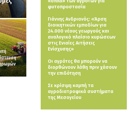
ωμές
«όπλα» των αγροτών για
φυτοπροστασία
Γιάννης Ανδριανός: «Άρση
διοικητικών εμποδίων για
24.000 νέους γεωργούς και
αναλογικό πλαίσιο κυρώσεων
στις Ενιαίες Αιτήσεις
Ενίσχυσης»
οπή
πίστευση
Οι αγρότες θα μπορούν να
ληρωμών
διορθώνουν λάθη πριν χάσουν
την επιδότηση
Σε κρίσιμη καμπή τα
αγροδιατροφικά συστήματα
της Μεσογείου