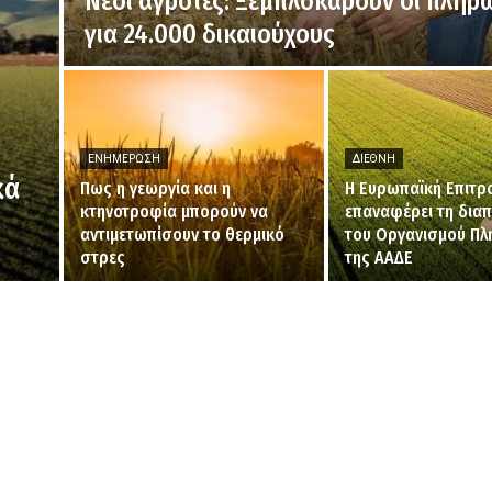
Νέοι αγρότες: Ξεμπλοκάρουν οι πληρ
για 24.000 δικαιούχους
ΕΝΗΜΈΡΩΣΗ
ΔΙΕΘΝΉ
κά
Πως η γεωργία και η
H Ευρωπαϊκή Επιτρ
κτηνοτροφία μπορούν να
επαναφέρει τη δια
αντιμετωπίσουν το θερμικό
του Οργανισμού Π
στρες
της ΑΑΔΕ