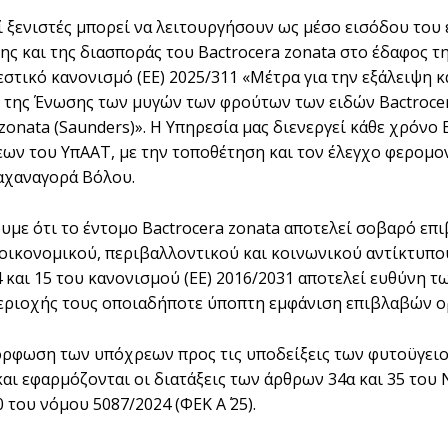
ί ξενιστές μπορεί να λειτουργήσουν ως μέσο εισόδου του 
ης και της διασποράς του Bactrocera zonata στο έδαφος 
εστικό κανονισμό (ΕΕ) 2025/311 «Μέτρα για την εξάλειψη 
της Ένωσης των μυγών των φρούτων των ειδών Bactrocera do
 zonata (Saunders)». Η Υπηρεσία μας διενεργεί κάθε χρόν
ων του ΥπΑΑΤ, με την τοποθέτηση και τον έλεγχο φερομον
αχαναγορά Βόλου.
υμε ότι το έντομο Bactrocera zonata αποτελεί σοβαρό επ
οικονομικού, περιβαλλοντικού και κοινωνικού αντίκτυπου
4 και 15 του κανονισμού (ΕΕ) 2016/2031 αποτελεί ευθύνη
εριοχής τους οποιαδήποτε ύποπτη εμφάνιση επιβλαβών 
ρφωση των υπόχρεων προς τις υποδείξεις των φυτοϋγει
αι εφαρμόζονται οι διατάξεις των άρθρων 34α και 35 του 
 του νόμου 5087/2024 (ΦΕΚ Α΄ 25).