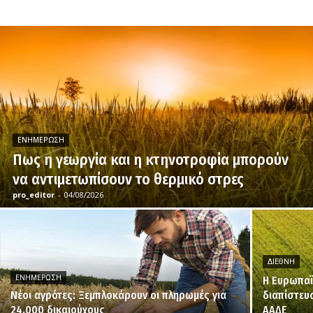
ΕΝΗΜΈΡΩΣΗ
Πως η γεωργία και η κτηνοτροφία μπορούν
να αντιμετωπίσουν το θερμικό στρες
pro_editor
-
04/08/2026
ΔΙΕΘΝΉ
ΕΝΗΜΈΡΩΣΗ
H Ευρωπαϊ
Νέοι αγρότες: Ξεμπλοκάρουν οι πληρωμές για
διαπίστευ
24.000 δικαιούχους
ΑΑΔΕ