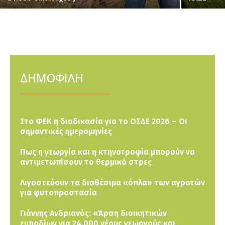
ΔΗΜΟΦΙΛΗ
Στο ΦΕΚ η διαδικασία για το ΟΣΔΕ 2026 – Οι
σημαντικές ημερομηνίες
Πως η γεωργία και η κτηνοτροφία μπορούν να
αντιμετωπίσουν το θερμικό στρες
Λιγοστεύουν τα διαθέσιμα «όπλα» των αγροτών
για φυτοπροστασία
Γιάννης Ανδριανός: «Άρση διοικητικών
εμποδίων για 24.000 νέους γεωργούς και