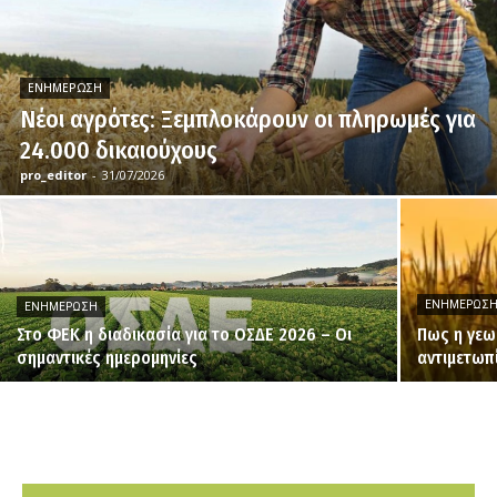
ΕΝΗΜΈΡΩΣΗ
Νέοι αγρότες: Ξεμπλοκάρουν οι πληρωμές για
24.000 δικαιούχους
pro_editor
-
31/07/2026
ΕΝΗΜΈΡΩΣ
ΕΝΗΜΈΡΩΣΗ
Στο ΦΕΚ η διαδικασία για το ΟΣΔΕ 2026 – Οι
Πως η γεω
σημαντικές ημερομηνίες
αντιμετωπ