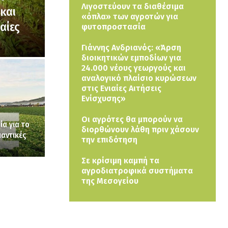
Λιγοστεύουν τα διαθέσιμα
και
«όπλα» των αγροτών για
αίες
φυτοπροστασία
Γιάννης Ανδριανός: «Άρση
διοικητικών εμποδίων για
24.000 νέους γεωργούς και
αναλογικό πλαίσιο κυρώσεων
στις Ενιαίες Αιτήσεις
Ενίσχυσης»
Οι αγρότες θα μπορούν να
ία για το
διορθώνουν λάθη πριν χάσουν
αντικές
την επιδότηση
Σε κρίσιμη καμπή τα
αγροδιατροφικά συστήματα
της Μεσογείου