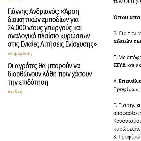
των ΟΕΠ (Ο
Γιάννης Ανδριανός: «Άρση
Όπου απαι
διοικητικών εμποδίων για
24.000 νέους γεωργούς και
Β. Για την
αναλογικό πλαίσιο κυρώσεων
αδειών τω
στις Ενιαίες Αιτήσεις Ενίσχυσης»
Ενημέρωση
Γ. Με απόφ
Οι αγρότες θα μπορούν να
ΕΣΥΔ
και ε
διορθώνουν λάθη πριν χάσουν
την επιδότηση
Δ.
Ε
πανέλε
Τροφίμων.
Διεθνή
Ε. Για την
α
αποφασίστη
Κανονισμού
κυρώσεων, 
& Τροφίμω