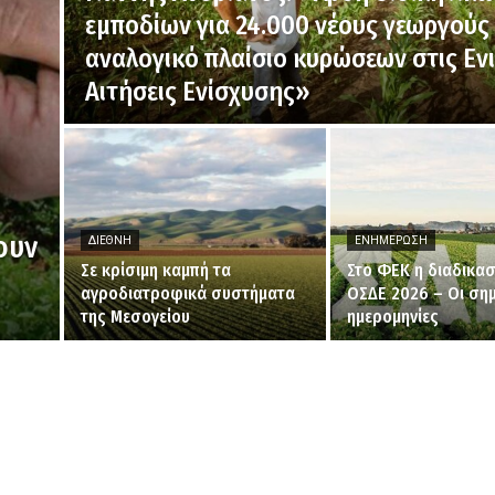
εμποδίων για 24.000 νέους γεωργούς 
αναλογικό πλαίσιο κυρώσεων στις Ενι
Αιτήσεις Ενίσχυσης»
ουν
ΔΙΕΘΝΉ
ΕΝΗΜΈΡΩΣΗ
Σε κρίσιμη καμπή τα
Στο ΦΕΚ η διαδικασ
αγροδιατροφικά συστήματα
ΟΣΔΕ 2026 – Οι σημ
της Μεσογείου
ημερομηνίες