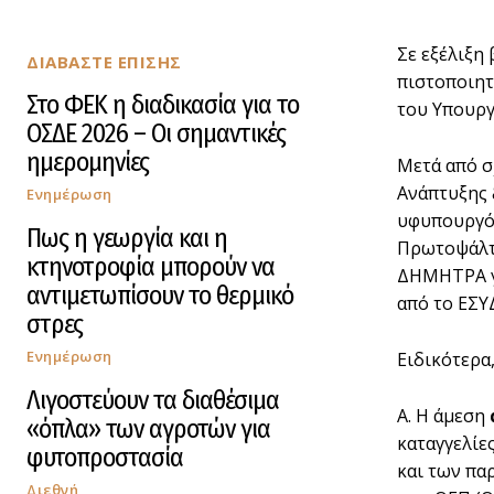
Σε εξέλιξη
ΔΙΑΒΑΣΤΕ ΕΠΙΣΗΣ
πιστοποιητ
Στο ΦΕΚ η διαδικασία για το
του Υπουργ
ΟΣΔΕ 2026 – Οι σημαντικές
ημερομηνίες
Μετά από σ
Ανάπτυξης 
Ενημέρωση
υφυπουργός
Πως η γεωργία και η
Πρωτοψάλτη
κτηνοτροφία μπορούν να
ΔΗΜΗΤΡΑ γι
αντιμετωπίσουν το θερμικό
από το ΕΣΥ
στρες
Ενημέρωση
Ειδικότερα
Λιγοστεύουν τα διαθέσιμα
Α. Η άμεση
«όπλα» των αγροτών για
καταγγελίε
φυτοπροστασία
και των πα
Διεθνή