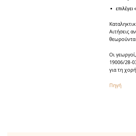
επιλέγε
Καταληκτικ
Αιτήσεις α
θεωρούνται
Οι γεωργοί
19006/28-0
για τη χορ
Πηγή