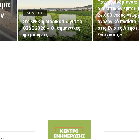
Γιάννης Ανδριανός
μμα
διοικητικών εμποδί
ων
ΕΝΗΜΈΡΩΣΗ
24.000 νέους γεωρ
Στο ΦΕΚ η διαδικασία για το
αναλογικό πλαίσιο
ΟΣΔΕ 2026 – Οι σημαντικές
στις Ενιαίες Αιτήσε
ημερομηνίες
Ενίσχυσης»
022