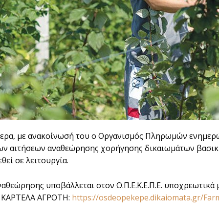
ερα, με ανακοίνωσή του ο Οργανισμός Πληρωμών ενημερώ
ν αιτήσεων αναθεώρησης χορήγησης δικαιωμάτων βασικής
εθεί σε λειτουργία.
ναθεώρησης υποβάλλεται στον Ο.Π.Ε.Κ.Ε.Π.Ε. υποχρεωτικ
α ΚΑΡΤΕΛΑ ΑΓΡΟΤΗ:
https://osdeopekepe.dikaiomata.gr/Fa