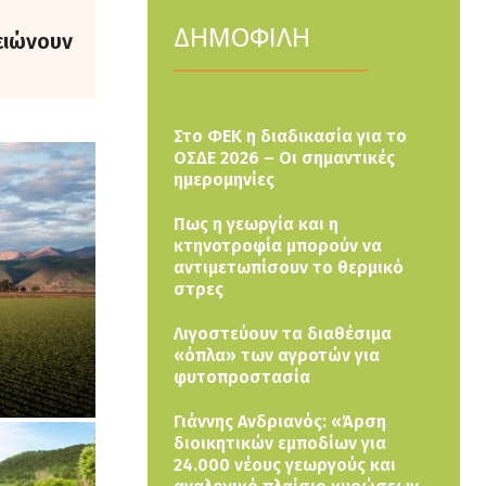
ΔΗΜΟΦΙΛΗ
ειώνουν
Στο ΦΕΚ η διαδικασία για το
ΟΣΔΕ 2026 – Οι σημαντικές
ημερομηνίες
Πως η γεωργία και η
κτηνοτροφία μπορούν να
αντιμετωπίσουν το θερμικό
στρες
Λιγοστεύουν τα διαθέσιμα
«όπλα» των αγροτών για
φυτοπροστασία
Γιάννης Ανδριανός: «Άρση
διοικητικών εμποδίων για
24.000 νέους γεωργούς και