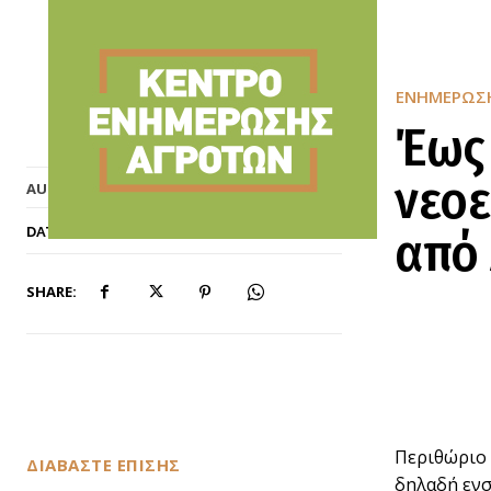
ΕΝΗΜΈΡΩΣ
Έως 
νεοε
Kea_admin
AUTHOR:
12/04/2022
από
DATE:
SHARE:
Περιθώριο 
ΔΙΑΒΑΣΤΕ ΕΠΙΣΗΣ
δηλαδή ενσ