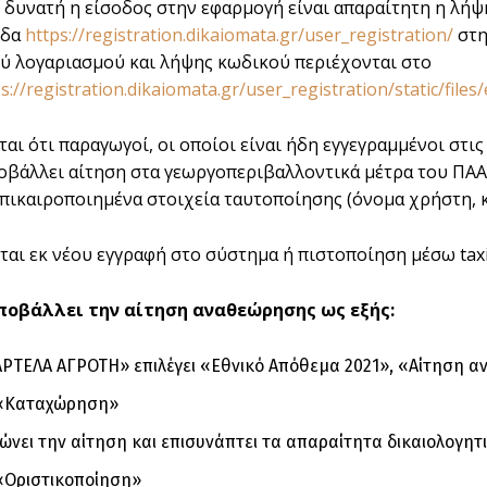
αι δυνατή η είσοδος στην εφαρμογή είναι απαραίτητη η λ
ίδα
https://registration.dikaiomata.gr/user_registration/
στη
 λογαριασμού και λήψης κωδικού περιέχονται στο
s://registration.dikaiomata.gr/user_registration/static/files
αι ότι παραγωγοί, οι οποίοι είναι ήδη εγγεγραμμένοι στις
οβάλλει αίτηση στα γεωργοπεριβαλλοντικά μέτρα του ΠΑΑ
επικαιροποιημένα στοιχεία ταυτοποίησης (όνομα χρήστη, 
ίται εκ νέου εγγραφή στο σύστημα ή πιστοποίηση μέσω tax
ποβάλλει την αίτηση αναθεώρησης ως εξής:
ΡΤΕΛΑ ΑΓΡΟΤΗ» επιλέγει «Εθνικό Απόθεμα 2021», «Αίτηση 
ι «Καταχώρηση»
νει την αίτηση και επισυνάπτει τα απαραίτητα δικαιολογητ
 «Οριστικοποίηση»