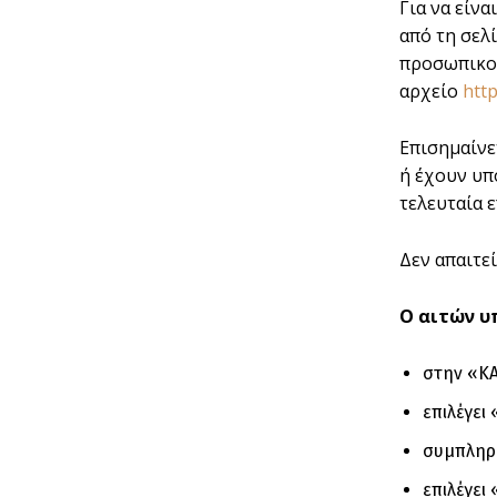
Για να είν
από τη σελ
προσωπικού
αρχείο
http
Επισημαίνετ
ή έχουν υπ
τελευταία 
Δεν απαιτε
Ο αιτών υ
στην «ΚΑ
επιλέγε
συμπληρώ
επιλέγει