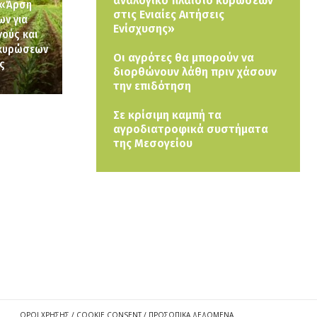
αναλογικό πλαίσιο κυρώσεων
: «Άρση
στις Ενιαίες Αιτήσεις
ων για
Ενίσχυσης»
γούς και
 κυρώσεων
Οι αγρότες θα μπορούν να
ις
διορθώνουν λάθη πριν χάσουν
την επιδότηση
Σε κρίσιμη καμπή τα
αγροδιατροφικά συστήματα
της Μεσογείου
ΟΡΟΙ ΧΡΗΣΗΣ / COOKIE CONSENT / ΠΡΟΣΩΠΙΚΑ ΔΕΔΟΜΕΝΑ