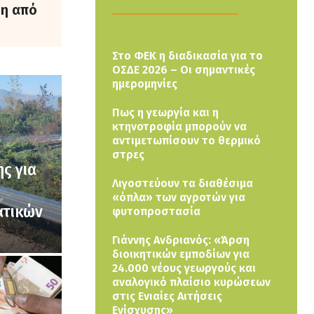
ση από
Στο ΦΕΚ η διαδικασία για το
ΟΣΔΕ 2026 – Οι σημαντικές
ημερομηνίες
Πως η γεωργία και η
κτηνοτροφία μπορούν να
αντιμετωπίσουν το θερμικό
στρες
ς για
Λιγοστεύουν τα διαθέσιμα
«όπλα» των αγροτών για
ατικών
φυτοπροστασία
Γιάννης Ανδριανός: «Άρση
διοικητικών εμποδίων για
24.000 νέους γεωργούς και
αναλογικό πλαίσιο κυρώσεων
στις Ενιαίες Αιτήσεις
Ενίσχυσης»