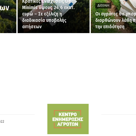
Κρατικές Ενισχύσεις De
των
ΔΙΕΘΝΉ
Minimis ύψους 24,6 εκατ.
ευρώ – Σε εξέλιξη η
Οι αγρότες θα μπο
διαδικασία υποβολής
διορθώνουν λάθη π
αιτήσεων
την επιδότηση
022