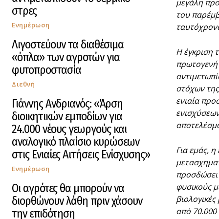
μεγάλη προ
στρες
του παρέμβ
Ενημέρωση
ταυτόχρονα
Λιγοστεύουν τα διαθέσιμα
Η έγκριση 
«όπλα» των αγροτών για
πρωτογενή 
φυτοπροστασία
αντιμετωπί
Διεθνή
στόχων της
ενιαία προ
Γιάννης Ανδριανός: «Άρση
ενισχύσεων
διοικητικών εμποδίων για
αποτελέσμ
24.000 νέους γεωργούς και
αναλογικό πλαίσιο κυρώσεων
Για εμάς, 
στις Ενιαίες Αιτήσεις Ενίσχυσης»
μετασχηματ
Ενημέρωση
προσδώσει 
Οι αγρότες θα μπορούν να
φυσικούς μ
βιολογικές
διορθώνουν λάθη πριν χάσουν
από 70.000
την επιδότηση