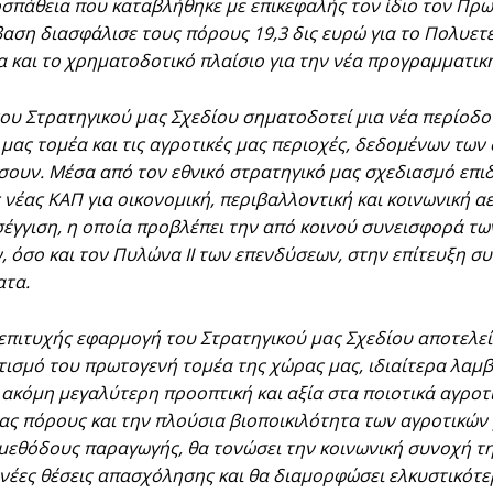
σπάθεια που καταβλήθηκε με επικεφαλής τον ίδιο τον Πρ
αση διασφάλισε τους πόρους 19,3 δις ευρώ για το Πολυετ
 και το χρηματοδοτικό πλαίσιο για την νέα προγραμματική
του Στρατηγικού μας Σχεδίου σηματοδοτεί μια νέα περίοδ
μας τομέα και τις αγροτικές μας περιοχές, δεδομένων τω
σουν. Μέσα από τον εθνικό στρατηγικό μας σχεδιασμό επ
 νέας ΚΑΠ για οικονομική, περιβαλλοντική και κοινωνική α
σέγγιση, η οποία προβλέπει την από κοινού συνεισφορά τ
, όσο και τον Πυλώνα ΙΙ των επενδύσεων, στην επίτευξη 
ατα.
η επιτυχής εφαρμογή του Στρατηγικού μας Σχεδίου αποτελε
ισμό του πρωτογενή τομέα της χώρας μας, ιδιαίτερα λαμβ
ακόμη μεγαλύτερη προοπτική και αξία στα ποιοτικά αγροτ
ας πόρους και την πλούσια βιοποικιλότητα των αγροτικών 
 μεθόδους παραγωγής, θα τονώσει την κοινωνική συνοχή τ
 νέες θέσεις απασχόλησης και θα διαμορφώσει ελκυστικότε