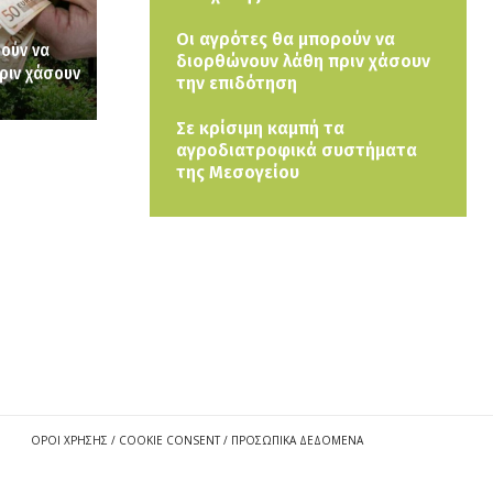
Οι αγρότες θα μπορούν να
ρούν να
διορθώνουν λάθη πριν χάσουν
ριν χάσουν
την επιδότηση
Σε κρίσιμη καμπή τα
αγροδιατροφικά συστήματα
της Μεσογείου
ΟΡΟΙ ΧΡΗΣΗΣ / COOKIE CONSENT / ΠΡΟΣΩΠΙΚΑ ΔΕΔΟΜΕΝΑ