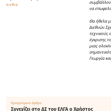
συμβάλλοντ
Διεθνή
να επωφελο
Θα ήθελα μ
Διεθνών Σχέ
τεχνικούς 
έγκρισης τ
μιας ολοκλ
σημαντικότ
Γεωργία κα
Προηγούμενο άρθρο
Συνεχίζει στο ΔΣ του ΕΛΓΑ ο Χρήστος