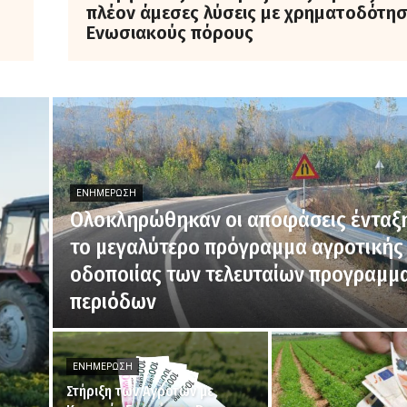
πλέον άμεσες λύσεις με χρηματοδότη
Ενωσιακούς πόρους
ΕΝΗΜΈΡΩΣΗ
Ολοκληρώθηκαν οι αποφάσεις ένταξη
το μεγαλύτερο πρόγραμμα αγροτικής
οδοποιίας των τελευταίων προγραμμ
περιόδων
ΕΝΗΜΈΡΩΣΗ
Στήριξη των Αγροτών με