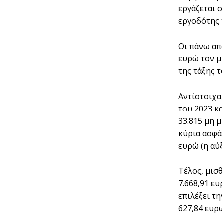
εργάζεται 
εργοδότης 
Οι πάνω απ
ευρώ τον μ
της τάξης τ
Αντίστοιχα
του 2023 κα
33.815 μη 
κύρια ασφάλ
ευρώ (η αύ
Τέλος, μισ
7.668,91 ε
επιλέξει τ
627,84 ευρώ