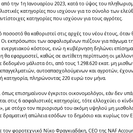
 από την 1η Ιανουαρίου 2023, κατά το ύψος του πληθωρισμ
αλιστικές κατηγορίες που ισχύουν για το σύνολο των ελε
 αντίστοιχες κατηγορίες που ισχύουν για τους αγρότες.
ό ποσοστό θα καθοριστεί στις αρχές του νέου έτους, όταν
2. Οι εκπρόσωποι των ασφαλισμένων πιέζουν για πάγωμα τη
 ενεργειακού κόστους, ενώ η κυβέρνηση δηλώνει επίσημα
ση θα εφαρμοστεί, καθώς σε αντίθετη περίπτωση οι μελλον
 δεδομένο μάλιστα ότι, από τους 1.298.620 εκατ. μη μισθω
επαγγελματιών, αυτοαπασχολούμενων και αγροτών, έχουν 
ή κατηγορία, πληρώνοντας 220 ευρώ τον μήνα.
 όπως επισημαίνουν έγκριτοι οικονομολόγοι, εάν δεν υπ
αι στις 6 ασφαλιστικές κατηγορίες, τότε ελλοχεύει ο κίν
», με στόχο τον περιορισμό του ακόμη υψηλού μη μισθολογ
ε δραματική απώλεια εσόδων το δημόσιο και κυρίως τον 
 τον φοροτεχνικό Νίκο Φραγκιαδάκη, CEO της NAF Account