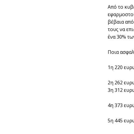
Από το κυβ
εφαρμοστού
βέβαια από
τους να επ
ένα 30% τω
Ποια ασφαλ
1η 220 ευρώ
2η 262 ευρ
3η 312 ευρ
4η 373 ευρ
5η 445 ευρ