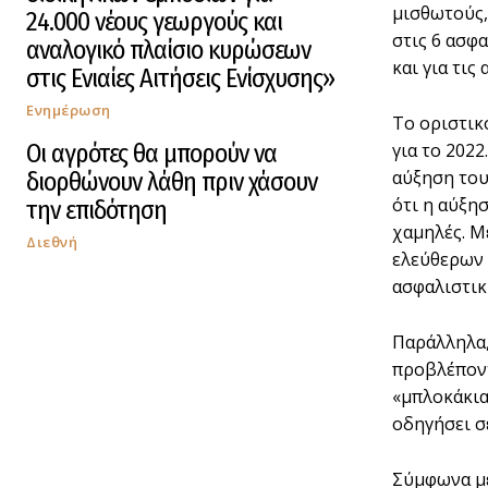
μισθωτούς,
24.000 νέους γεωργούς και
στις 6 ασφ
αναλογικό πλαίσιο κυρώσεων
και για τις
στις Ενιαίες Αιτήσεις Ενίσχυσης»
Ενημέρωση
Το οριστικ
Οι αγρότες θα μπορούν να
για το 202
αύξηση του
διορθώνουν λάθη πριν χάσουν
ότι η αύξη
την επιδότηση
χαμηλές. Με
Διεθνή
ελεύθερων 
ασφαλιστικ
Παράλληλα,
προβλέποντ
«μπλοκάκια
οδηγήσει σ
Σύμφωνα με