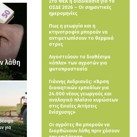
Στο ΦΕΚ η διαδικασία για το
ΟΣΔΕ 2026 – Οι σημαντικές
ημερομηνίες
Πως η γεωργία και η
κτηνοτροφία μπορούν να
αντιμετωπίσουν το θερμικό
στρες
Λιγοστεύουν τα διαθέσιμα
υν λάθη
«όπλα» των αγροτών για
φυτοπροστασία
Γιάννης Ανδριανός: «Άρση
διοικητικών εμποδίων για
24.000 νέους γεωργούς και
αναλογικό πλαίσιο κυρώσεων
στις Ενιαίες Αιτήσεις
Ενίσχυσης»
θέσιμα
Οι αγρότες θα μπορούν να
ν για
διορθώνουν λάθη πριν χάσουν
την επιδότηση