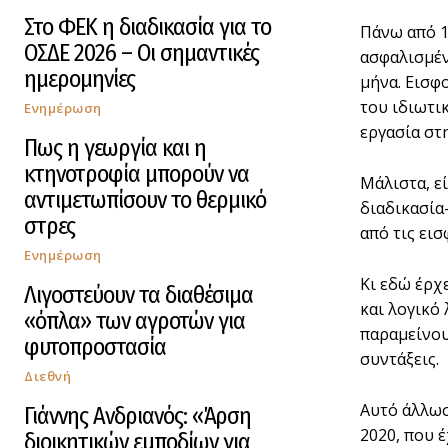
Στο ΦΕΚ η διαδικασία για το
Πάνω από 1
ΟΣΔΕ 2026 – Οι σημαντικές
ασφαλισμέν
ημερομηνίες
μήνα. Εισφ
του ιδιωτι
Ενημέρωση
εργασία στ
Πως η γεωργία και η
κτηνοτροφία μπορούν να
Μάλιστα, ε
αντιμετωπίσουν το θερμικό
διαδικασία
στρες
από τις ει
Ενημέρωση
Κι εδώ έρχ
Λιγοστεύουν τα διαθέσιμα
και λογικό
«όπλα» των αγροτών για
παραμείνου
φυτοπροστασία
συντάξεις.
Διεθνή
Αυτό άλλωσ
Γιάννης Ανδριανός: «Άρση
2020, που 
διοικητικών εμποδίων για