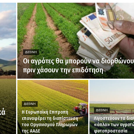
ΔΙΕΘΝΉ
Οι αγρότες θα μπορούν να διορθώνο
πριν χάσουν την επιδότηση
ΔΙΕΘΝΉ
κά
ΔΙΕΘΝΉ
H Ευρωπαϊκή Επιτροπή
επαναφέρει τη διαπίστευση
Λιγοστεύουν τα δια
του Οργανισμού Πληρωμών
«όπλα» των αγροτώ
της ΑΑΔΕ
φυτοπροστασία