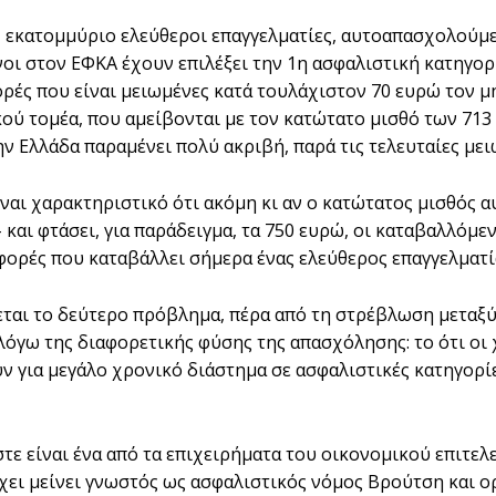
 εκατομμύριο ελεύθεροι επαγγελματίες, αυτοαπασχολούμενο
οι στον ΕΦΚΑ έχουν επιλέξει την 1η ασφαλιστική κατηγορ
ορές που είναι μειωμένες κατά τουλάχιστον 70 ευρώ τον μ
κού τομέα, που αμείβονται με τον κατώτατο μισθό των 713
ην Ελλάδα παραμένει πολύ ακριβή, παρά τις τελευταίες με
ίναι χαρακτηριστικό ότι ακόμη κι αν ο κατώτατος μισθός 
- και φτάσει, για παράδειγμα, τα 750 ευρώ, οι καταβαλλόμ
σφορές που καταβάλλει σήμερα ένας ελεύθερος επαγγελματία
εται το δεύτερο πρόβλημα, πέρα από τη στρέβλωση μεταξύ 
 λόγω της διαφορετικής φύσης της απασχόλησης: το ότι ο
ν για μεγάλο χρονικό διάστημα σε ασφαλιστικές κατηγορ
τε είναι ένα από τα επιχειρήματα του οικονομικού επιτελ
έχει μείνει γνωστός ως ασφαλιστικός νόμος Βρούτση και ορ