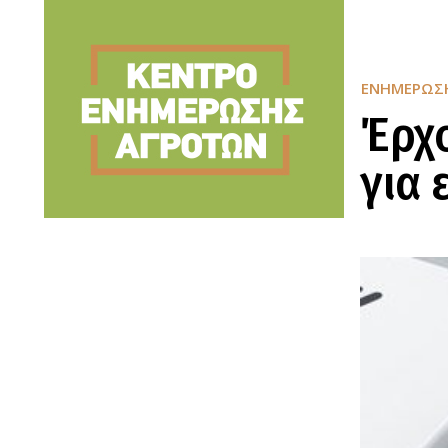
ΕΝΗΜΈΡΩΣ
Έρχο
για 