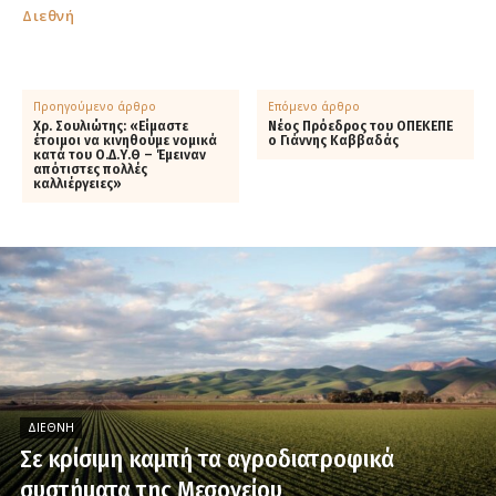
Διεθνή
Προηγούμενο άρθρο
Επόμενο άρθρο
Χρ. Σουλιώτης: «Είμαστε
Νέος Πρόεδρος του ΟΠΕΚΕΠΕ
έτοιμοι να κινηθούμε νομικά
ο Γιάννης Καββαδάς
κατά του Ο.Δ.Υ.Θ – Έμειναν
απότιστες πολλές
καλλιέργειες»
ΔΙΕΘΝΉ
Σε κρίσιμη καμπή τα αγροδιατροφικά
συστήματα της Μεσογείου