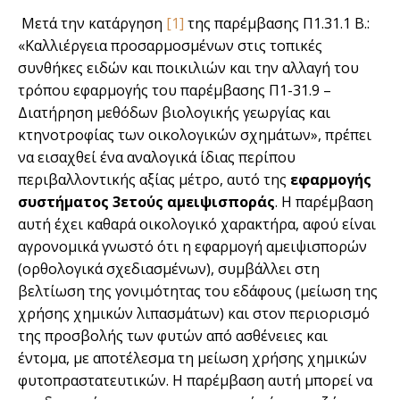
Μετά την κατάργηση
[1]
της παρέμβασης Π1.31.1 Β.:
«Καλλιέργεια προσαρμοσμένων στις τοπικές
συνθήκες ειδών και ποικιλιών και την αλλαγή του
τρόπου εφαρμογής του παρέμβασης Π1-31.9 –
Διατήρηση μεθόδων βιολογικής γεωργίας και
κτηνοτροφίας των οικολογικών σχημάτων», πρέπει
να εισαχθεί ένα αναλογικά ίδιας περίπου
περιβαλλοντικής αξίας μέτρο, αυτό της
εφαρμογής
συστήματος 3ετούς αμειψισποράς
. Η παρέμβαση
αυτή έχει καθαρά οικολογικό χαρακτήρα, αφού είναι
αγρονομικά γνωστό ότι η εφαρμογή αμειψισπορών
(ορθολογικά σχεδιασμένων), συμβάλλει στη
βελτίωση της γονιμότητας του εδάφους (μείωση της
χρήσης χημικών λιπασμάτων) και στον περιορισμό
της προσβολής των φυτών από ασθένειες και
έντομα, με αποτέλεσμα τη μείωση χρήσης χημικών
φυτοπραστατευτικών. Η παρέμβαση αυτή μπορεί να