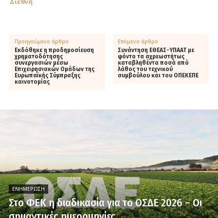
Διεθνή
Προηγούμενο άρθρο
Επόμενο άρθρο
Εκδόθηκε η προδημοσίευση
Συνάντηση ΕΘΕΑΣ-ΥΠΑΑΤ με
χρηματοδότησης
φόντο τα αχρεωστήτως
συνεργασιών μέσω
καταβληθέντα ποσά από
Επιχειρησιακών Ομάδων της
λάθος του τεχνικού
Ευρωπαϊκής Σύμπραξης
συμβούλου και του ΟΠΕΚΕΠΕ
καινοτομίας
ΕΝΗΜΈΡΩΣΗ
Στο ΦΕΚ η διαδικασία για το ΟΣΔΕ 2026 – Οι
σημαντικές ημερομηνίες