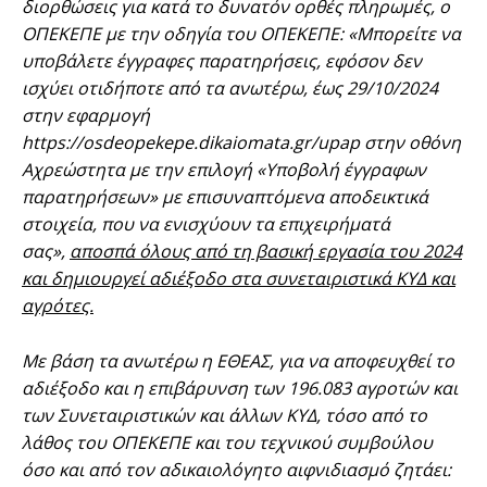
διορθώσεις για κατά το δυνατόν ορθές πληρωμές, ο
ΟΠΕΚΕΠΕ με την οδηγία του ΟΠΕΚΕΠΕ: «Μπορείτε να
υποβάλετε έγγραφες παρατηρήσεις, εφόσον δεν
ισχύει οτιδήποτε από τα ανωτέρω, έως 29/10/2024
στην εφαρμογή
https://osdeopekepe.dikaiomata.gr/upap στην οθόνη
Αχρεώστητα με την επιλογή «Υποβολή έγγραφων
παρατηρήσεων» με επισυναπτόμενα αποδεικτικά
στοιχεία, που να ενισχύουν τα επιχειρήματά
σας»,
αποσπά όλους από τη βασική εργασία του 2024
και δημιουργεί αδιέξοδο στα συνεταιριστικά ΚΥΔ και
αγρότες.
Με βάση τα ανωτέρω η ΕΘΕΑΣ, για να αποφευχθεί το
αδιέξοδο και η επιβάρυνση των 196.083 αγροτών και
των Συνεταιριστικών και άλλων ΚΥΔ, τόσο από το
λάθος του ΟΠΕΚΕΠΕ και του τεχνικού συμβούλου
όσο και από τον αδικαιολόγητο αιφνιδιασμό ζητάει: