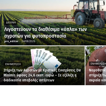
ΔΙΕΘΝΉ
Λιγοστεύουν τα διαθέσιμα «όπλα» των
αγροτών για φυτοπροστασία
pro_editor
-
04/08/2026
ΕΝΗΜΈΡΩΣ
ΕΝΗΜΈΡΩΣΗ
Στήριξη των Αγροτών με Κρατικές Ενισχύσεις De
Νομοθετικ
Minimis ύψους 24,6 εκατ. ευρώ – Σε εξέλιξη η
στήριξη τ
διαδικασία υποβολής αιτήσεων
ακραία κα