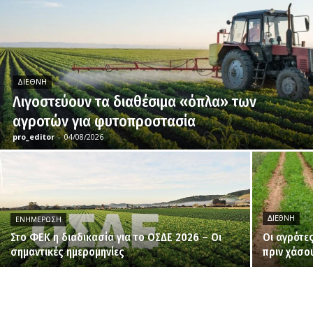
ΔΙΕΘΝΉ
Λιγοστεύουν τα διαθέσιμα «όπλα» των
αγροτών για φυτοπροστασία
pro_editor
-
04/08/2026
ΔΙΕΘΝΉ
ΕΝΗΜΈΡΩΣΗ
Στο ΦΕΚ η διαδικασία για το ΟΣΔΕ 2026 – Οι
Οι αγρότε
σημαντικές ημερομηνίες
πριν χάσο