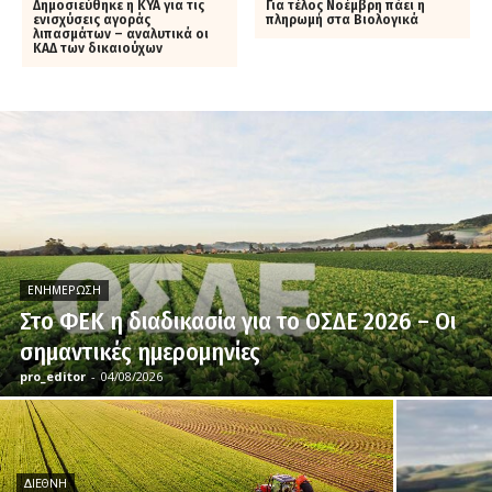
Δημοσιεύθηκε η ΚΥΑ για τις
Για τέλος Νοέμβρη πάει η
ενισχύσεις αγοράς
πληρωμή στα Βιολογικά
λιπασμάτων – αναλυτικά οι
ΚΑΔ των δικαιούχων
ΕΝΗΜΈΡΩΣΗ
Στο ΦΕΚ η διαδικασία για το ΟΣΔΕ 2026 – Οι
σημαντικές ημερομηνίες
pro_editor
-
04/08/2026
ΔΙΕΘΝΉ