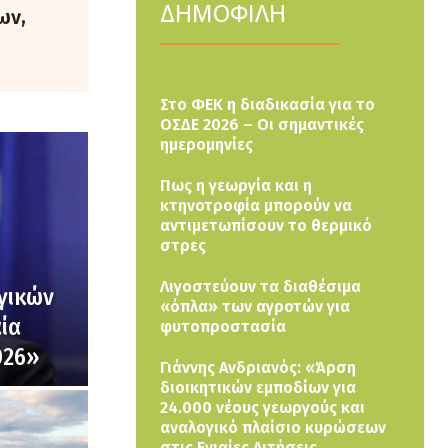
ΔΗΜΟΦΙΛΗ
ων,
Στο ΦΕΚ η διαδικασία για το
ΟΣΔΕ 2026 – Οι σημαντικές
ημερομηνίες
Πως η γεωργία και η
κτηνοτροφία μπορούν να
αντιμετωπίσουν το θερμικό
στρες
Λιγοστεύουν τα διαθέσιμα
γικών
«όπλα» των αγροτών για
ία
φυτοπροστασία
026»
Γιάννης Ανδριανός: «Άρση
διοικητικών εμποδίων για
24.000 νέους γεωργούς και
αναλογικό πλαίσιο κυρώσεων
στις Ενιαίες Αιτήσεις