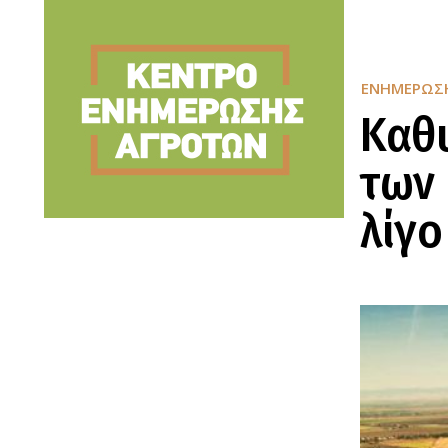
ΕΝΗΜΈΡΩΣ
Καθ
των
λίγο