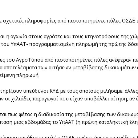
 σχετικές πληροφορίες από πιστοποιημένες πύλες ΟΣΔΕ 
ι η αγωνία στους αγρότες και τους κτηνοτρόφους της χώρ
ς του ΥπΑΑΤ- προγραμματισμένη πληρωμή της πρώτης δόση
ς του ΑγροΤύπου από πιστοποιημένες πύλες ανέφεραν πως
τα αποτελέσματα των αιτήσεων μεταβίβασης δικαιωμάτων ε
κείμενη πληρωμή.
ηρίζουν υπεύθυνοι ΚΥΔ με τους οποίους μιλήσαμε, άλλες χ
αν οι χιλιάδες παραγωγοί που είχαν υποβάλλει αίτηση, αν 
ται πως φέτος η διαδικασία της μεταβίβασης των δικαιωμ
ταση μιας εβδομάδας το ΥπΑΑΤ (η πρώτη καταληκτική έληγε
ώνουν υπεύθυνοι πυλών ΟΣΔΕ, πρέπει άμεσα να τρέξει η δ