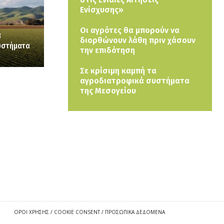
Ενίσχυσης»
Οι αγρότες θα μπορούν να
α
διορθώνουν λάθη πριν χάσουν
υστήματα
την επιδότηση
Σε κρίσιμη καμπή τα
αγροδιατροφικά συστήματα
της Μεσογείου
ΟΡΟΙ ΧΡΗΣΗΣ / COOKIE CONSENT / ΠΡΟΣΩΠΙΚΑ ΔΕΔΟΜΕΝΑ