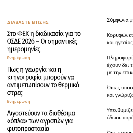
Σύμφωνα με
ΔΙΑΒΑΣΤΕ ΕΠΙΣΗΣ
Στο ΦΕΚ η διαδικασία για το
Κορυφώνετα
ΟΣΔΕ 2026 – Οι σημαντικές
και ηγεσία
ημερομηνίες
Πληροφορίε
Ενημέρωση
έχουν δει 
Πως η γεωργία και η
με την επι
κτηνοτροφία μπορούν να
αντιμετωπίσουν το θερμικό
Όπως υποστ
στρες
και γνώριζ
Ενημέρωση
Υπενθυμίζε
Λιγοστεύουν τα διαθέσιμα
έδωσε παρά
«όπλα» των αγροτών για
φυτοπροστασία
Όπως σημει