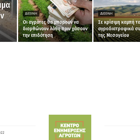
μμα
ων
ΔΙΕΘΝΉ
ΔΙΕΘΝΉ
Οι αγρότες θα μπορούν να
Σε κρίσιμη καμπή τ
διορθώνουν λάθη πριν χάσουν
αγροδιατροφικά σ
την επιδότηση
της Μεσογείου
022