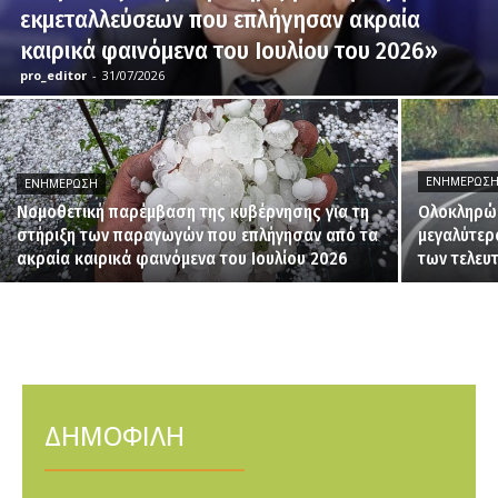
εκμεταλλεύσεων που επλήγησαν ακραία
καιρικά φαινόμενα του Ιουλίου του 2026»
pro_editor
-
31/07/2026
ΕΝΗΜΈΡΩΣ
ΕΝΗΜΈΡΩΣΗ
Νομοθετική παρέμβαση της κυβέρνησης για τη
Ολοκληρώθ
στήριξη των παραγωγών που επλήγησαν από τα
μεγαλύτερ
ακραία καιρικά φαινόμενα του Ιουλίου 2026
των τελευ
ΔΗΜΟΦΙΛΗ