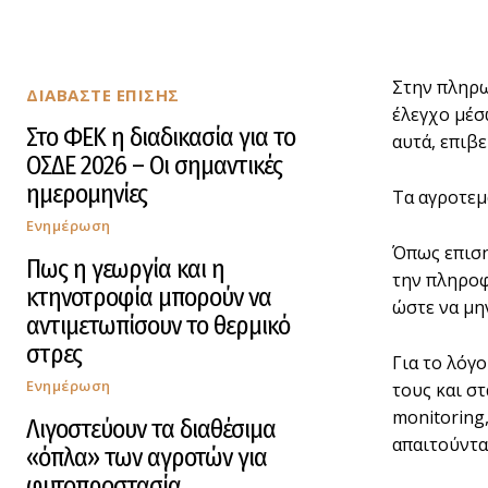
Στην πληρω
ΔΙΑΒΑΣΤΕ ΕΠΙΣΗΣ
έλεγχο μέσ
Στο ΦΕΚ η διαδικασία για το
αυτά, επιβ
ΟΣΔΕ 2026 – Οι σημαντικές
ημερομηνίες
Τα αγροτεμ
Ενημέρωση
Όπως επιση
Πως η γεωργία και η
την πληροφ
κτηνοτροφία μπορούν να
ώστε να μη
αντιμετωπίσουν το θερμικό
στρες
Για το λόγ
Ενημέρωση
τους και σ
monitoring
Λιγοστεύουν τα διαθέσιμα
απαιτούντα
«όπλα» των αγροτών για
φυτοπροστασία