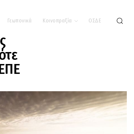
Γεωπονικά
Κοινοπραξία
ΟΣΔΕ
ς
ότε
ΚΕΠΕ