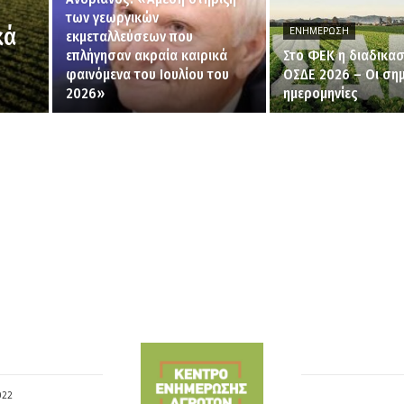
των γεωργικών
κά
ΕΝΗΜΈΡΩΣΗ
εκμεταλλεύσεων που
επλήγησαν ακραία καιρικά
Στο ΦΕΚ η διαδικασ
φαινόμενα του Ιουλίου του
ΟΣΔΕ 2026 – Οι σημ
2026»
ημερομηνίες
022