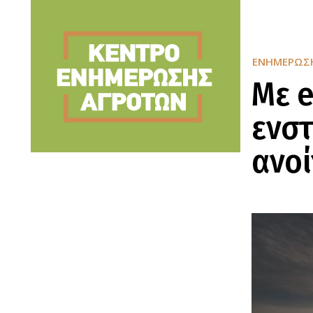
ΕΝΗΜΈΡΩΣ
Με 
ενστ
ανοί