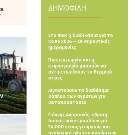
ΔΗΜΟΦΙΛΗ
οι
ν
Στο ΦΕΚ η διαδικασία για το
ΟΣΔΕ 2026 – Οι σημαντικές
ημερομηνίες
Πως η γεωργία και η
κτηνοτροφία μπορούν να
αντιμετωπίσουν το θερμικό
στρες
Λιγοστεύουν τα διαθέσιμα
ων
«όπλα» των αγροτών για
φυτοπροστασία
Γιάννης Ανδριανός: «Άρση
διοικητικών εμποδίων για
24.000 νέους γεωργούς και
αναλογικό πλαίσιο κυρώσεων