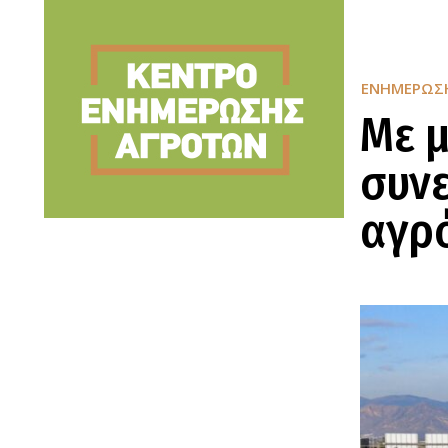
ΕΝΗΜΈΡΩΣ
Με μ
συνε
αγρ