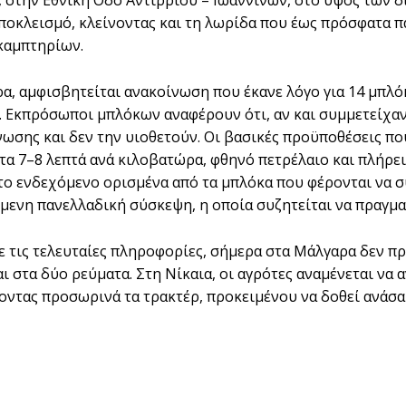
ποκλεισμό, κλείνοντας και τη λωρίδα που έως πρόσφατα πα
καμπτηρίων.
ρα, αμφισβητείται ανακοίνωση που έκανε λόγο για 14 μπλό
 Εκπρόσωποι μπλόκων αναφέρουν ότι, αν και συμμετείχαν
νωσης και δεν την υιοθετούν. Οι βασικές προϋποθέσεις που
τα 7–8 λεπτά ανά κιλοβατώρα, φθηνό πετρέλαιο και πλήρε
 το ενδεχόμενο ορισμένα από τα μπλόκα που φέρονται να
ίμενη πανελλαδική σύσκεψη, η οποία συζητείται να πραγμ
 τις τελευταίες πληροφορίες, σήμερα στα Μάλγαρα δεν πρ
αι στα δύο ρεύματα. Στη Νίκαια, οι αγρότες αναμένεται να
ντας προσωρινά τα τρακτέρ, προκειμένου να δοθεί ανάσα