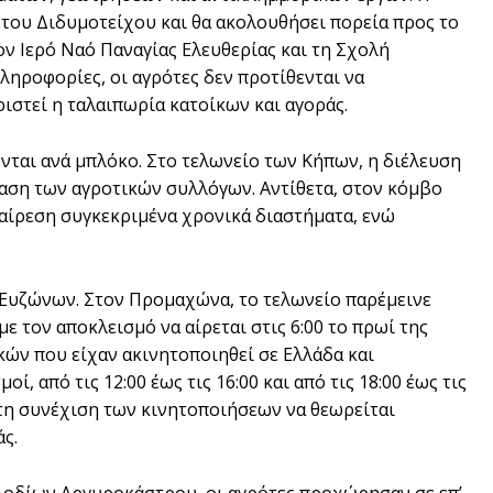
 του Διδυμοτείχου και θα ακολουθήσει πορεία προς το
ον Ιερό Ναό Παναγίας Ελευθερίας και τη Σχολή
ηροφορίες, οι αγρότες δεν προτίθενται να
ιστεί η ταλαιπωρία κατοίκων και αγοράς.
νται ανά μπλόκο. Στο τελωνείο των Κήπων, η διέλευση
ίαση των αγροτικών συλλόγων. Αντίθετα, στον κόμβο
ξαίρεση συγκεκριμένα χρονικά διαστήματα, ενώ
Ευζώνων. Στον Προμαχώνα, το τελωνείο παρέμεινε
 με τον αποκλεισμό να αίρεται στις 6:00 το πρωί της
κών που είχαν ακινητοποιηθεί σε Ελλάδα και
από τις 12:00 έως τις 16:00 και από τις 18:00 έως τις
με τη συνέχιση των κινητοποιήσεων να θεωρείται
ς.
διοδίων Αργυροκάστρου, οι αγρότες προχώρησαν σε επ’