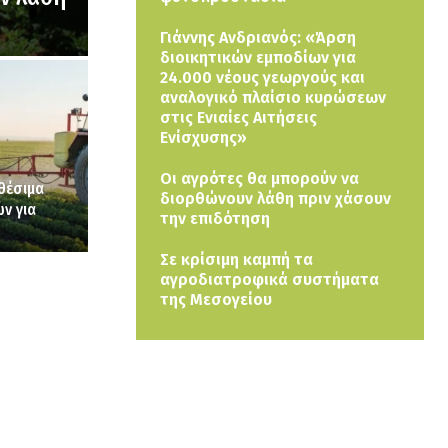
Γιάννης Ανδριανός: «Άρση
διοικητικών εμποδίων για
24.000 νέους γεωργούς και
αναλογικό πλαίσιο κυρώσεων
στις Ενιαίες Αιτήσεις
Ενίσχυσης»
Οι αγρότες θα μπορούν να
θέσιμα
διορθώνουν λάθη πριν χάσουν
ν για
την επιδότηση
Σε κρίσιμη καμπή τα
αγροδιατροφικά συστήματα
της Μεσογείου