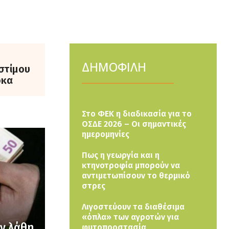
ΔΗΜΟΦΙΛΗ
οστίμου
όκα
Στο ΦΕΚ η διαδικασία για το
ΟΣΔΕ 2026 – Οι σημαντικές
ημερομηνίες
Πως η γεωργία και η
κτηνοτροφία μπορούν να
αντιμετωπίσουν το θερμικό
στρες
Λιγοστεύουν τα διαθέσιμα
«όπλα» των αγροτών για
υν λάθη
φυτοπροστασία