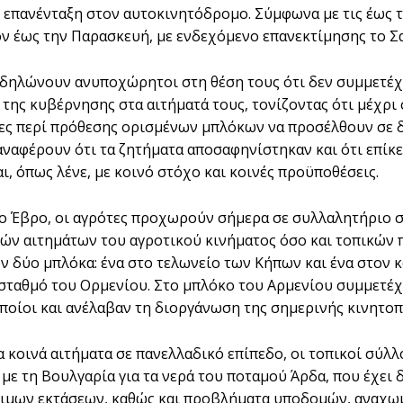
ι επανένταξη στον αυτοκινητόδρομο. Σύμφωνα με τις έως 
ν έως την Παρασκευή, με ενδεχόμενο επανεκτίμησης το Σ
 δηλώνουν ανυποχώρητοι στη θέση τους ότι δεν συμμετέχ
της κυβέρνησης στα αιτήματά τους, τονίζοντας ότι μέχρι σ
ς περί πρόθεσης ορισμένων μπλόκων να προσέλθουν σε διά
αναφέρουν ότι τα ζητήματα αποσαφηνίστηκαν και ότι επίκε
ι, όπως λένε, με κοινό στόχο και κοινές προϋποθέσεις.
ο Έβρο, οι αγρότες προχωρούν σήμερα σε συλλαλητήριο σ
ών αιτημάτων του αγροτικού κινήματος όσο και τοπικών
ν δύο μπλόκα: ένα στο τελωνείο των Κήπων και ένα στον κ
σταθμό του Ορμενίου. Στο μπλόκο του Αρμενίου συμμετέχ
οποίοι και ανέλαβαν τη διοργάνωση της σημερινής κινητοπ
α κοινά αιτήματα σε πανελλαδικό επίπεδο, οι τοπικοί σύλ
με τη Βουλγαρία για τα νερά του ποταμού Άρδα, που έχει
ιμων εκτάσεων, καθώς και προβλήματα υποδομών, αναχω