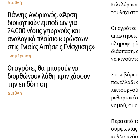
Διεθνή
Κιλελέρ κα
τουλάχιστο
Γιάννης Ανδριανός: «Άρση
διοικητικών εμποδίων για
Οι αγρότες
24.000 νέους γεωργούς και
απαντήσεις 
αναλογικό πλαίσιο κυρώσεων
πληροφορίε
στις Ενιαίες Αιτήσεις Ενίσχυσης»
διάσπαση, 
Ενημέρωση
να κινούντα
Οι αγρότες θα μπορούν να
Στον βόρει
διορθώνουν λάθη πριν χάσουν
πανελλαδικ
την επιδότηση
λειτουργού
Διεθνή
μεθοριακό 
νομού, οι 
Πέρα από τ
συμφωνίας 
καλλιεργήσ