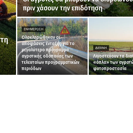
πριν χάσουν την επιδότηση
ΕΝΗΜΈΡΩΣΗ
Ολοκληρώθηκαν οι
 τη
αποφάσεις ένταξης για το
ΔΙΕΘΝΉ
μεγαλύτερο πρόγραμμα
αγροτικής οδοποιίας των
Λιγοστεύουν τα δια
τελευταίων προγραμματικών
«όπλα» των αγροτώ
περιόδων
φυτοπροστασία