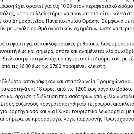
ρωση έχει οριστεί για τις 10:00 στον περιφερειακό δρόμο
 πόλης, με το συλλαλητήριο να πραγματοποιείται κοντά στ
 του Δημοκριτείου Πανεπιστημίου Θράκης. Σύμφωνα με πλ
ύν με μεγάλο αριθμό αγροτικών οχημάτων, ώστε να περιορ
ορά τα φορτηγά, οι κυκλοφοριακές ρυθμίσεις διαφοροποιού
ανοικτή έως και σήμερα, οπότε και αναμένεται νέα συνεδρ
η διέλευση φορτηγών έχει απαγορευτεί επ’ αόριστον, με ε
από τις 16:00 έως τις 07:00 παραμένει κλειστή.
βλήματα καταγράφηκαν και στα τελωνεία Προμαχώνα και 
 τα φορτηγά επί 18 ώρες, από τις 12:00 έως αργά το βράδυ,
ότε και άρχισε η διέλευση περισσότερων από χιλίων νταλι
Στους Ευζώνους πραγματοποιήθηκαν τετράωροι αποκλεισμοί, 
 για φορτηγά όσο και για Ι.Χ. και τουριστικά λεωφορεία, 
αι σήμερα, με προσαρμογές λόγω παραμονής Πρωτοχρονιά
 στην Εθνική Οδό Αντιρρίου – Ιωαννίνων, στο ύψος των 