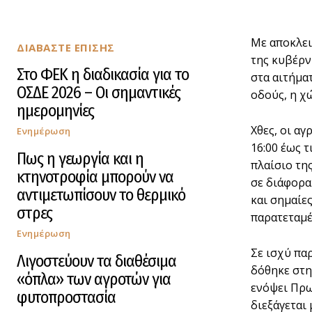
Με αποκλει
ΔΙΑΒΑΣΤΕ ΕΠΙΣΗΣ
της κυβέρν
Στο ΦΕΚ η διαδικασία για το
στα αιτήματ
ΟΣΔΕ 2026 – Οι σημαντικές
οδούς, η χ
ημερομηνίες
Χθες, οι α
Ενημέρωση
16:00 έως 
Πως η γεωργία και η
πλαίσιο τη
κτηνοτροφία μπορούν να
σε διάφορα
αντιμετωπίσουν το θερμικό
και σημαίε
στρες
παρατεταμέ
Ενημέρωση
Σε ισχύ πα
Λιγοστεύουν τα διαθέσιμα
δόθηκε στη
«όπλα» των αγροτών για
ενόψει Πρω
φυτοπροστασία
διεξάγεται