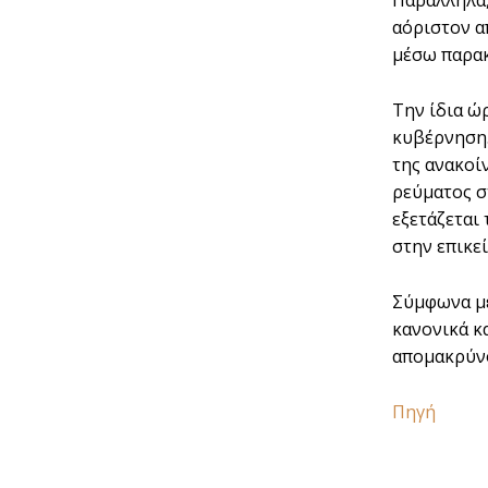
αόριστον α
μέσω παρα
Την ίδια ώ
κυβέρνηση.
της ανακοί
ρεύματος σ
εξετάζεται
στην επικε
Σύμφωνα με
κανονικά κ
απομακρύνο
Πηγή