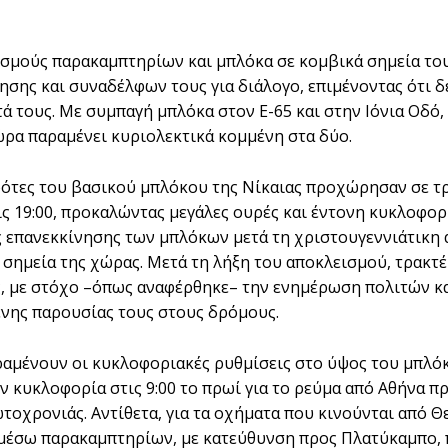
σμούς παρακαμπτηρίων και μπλόκα σε κομβικά σημεία του 
ησης και συναδέλφων τους για διάλογο, επιμένοντας ότι 
ά τους. Με συμπαγή μπλόκα στον Ε-65 και στην Ιόνια Οδό, 
ώρα παραμένει κυριολεκτικά κομμένη στα δύο.
γρότες του βασικού μπλόκου της Νίκαιας προχώρησαν σε 
τις 19:00, προκαλώντας μεγάλες ουρές και έντονη κυκλοφο
ς επανεκκίνησης των μπλόκων μετά τη χριστουγεννιάτικη 
 σημεία της χώρας. Μετά τη λήξη του αποκλεισμού, τρακτέ
ς, με στόχο –όπως αναφέρθηκε– την ενημέρωση πολιτών και
νης παρουσίας τους στους δρόμους.
ραμένουν οι κυκλοφοριακές ρυθμίσεις στο ύψος του μπλό
ν κυκλοφορία στις 9:00 το πρωί για το ρεύμα από Αθήνα 
τοχρονιάς. Αντίθετα, για τα οχήματα που κινούνται από Θ
 μέσω παρακαμπτηρίων, με κατεύθυνση προς Πλατύκαμπο, 