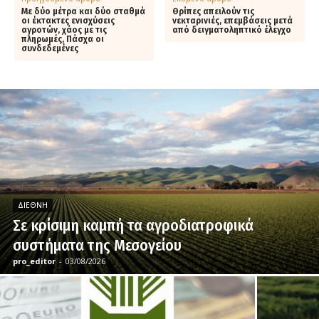
Με δύο μέτρα και δύο σταθμά
Θρίπες απειλούν τις
οι έκτακτες ενισχύσεις
νεκταρινιές, επεμβάσεις μετά
αγροτών, χάος με τις
από δειγματοληπτικό έλεγχο
πληρωμές, Πάσχα οι
συνδεδεμένες
ΔΙΕΘΝΉ
Σε κρίσιμη καμπή τα αγροδιατροφικά
συστήματα της Μεσογείου
pro_editor
-
03/08/2026