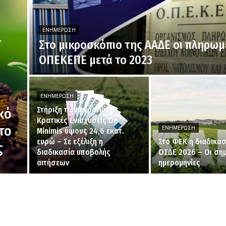
ΕΝΗΜΈΡΩΣΗ
Στο μικροσκόπιο της ΑΑΔΕ οι πληρωμ
ΟΠΕΚΕΠΕ μετά το 2023
ΕΝΗΜΈΡΩΣΗ
Στήριξη των Αγροτών με
κό
Κρατικές Ενισχύσεις De
στο
ΕΝΗΜΈΡΩΣΗ
Minimis ύψους 24,6 εκατ.
ευρώ – Σε εξέλιξη η
Στο ΦΕΚ η διαδικασ
ς
διαδικασία υποβολής
ΟΣΔΕ 2026 – Οι σημ
αιτήσεων
ημερομηνίες