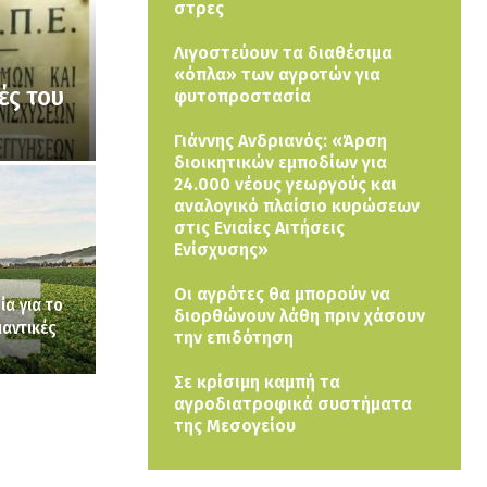
στρες
Λιγοστεύουν τα διαθέσιμα
«όπλα» των αγροτών για
ές του
φυτοπροστασία
Γιάννης Ανδριανός: «Άρση
διοικητικών εμποδίων για
24.000 νέους γεωργούς και
αναλογικό πλαίσιο κυρώσεων
στις Ενιαίες Αιτήσεις
Ενίσχυσης»
Οι αγρότες θα μπορούν να
ία για το
διορθώνουν λάθη πριν χάσουν
αντικές
την επιδότηση
Σε κρίσιμη καμπή τα
αγροδιατροφικά συστήματα
της Μεσογείου