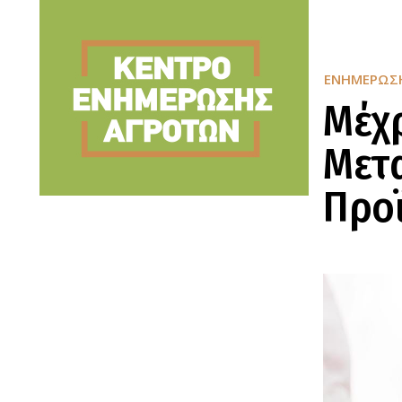
ΕΝΗΜΈΡΩΣ
Μέχρ
Μετ
Προ