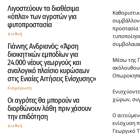
Λιγοστεύουν τα διαθέσιμα
Καθοριστικ
«όπλα» των αγροτών για
συμβάλλοντ
φυτοπροστασία
προστασία 
Διεθνή
τυποποίηση
συμβολαιακ
Γιάννης Ανδριανός: «Άρση
διοικητικών εμποδίων για
Mέσω της Π
24.000 νέους γεωργούς και
ακόλουθους
αναλογικό πλαίσιο κυρώσεων
Οπωροκηπευ
στις Ενιαίες Αιτήσεις Ενίσχυσης»
Ενημέρωση
Ενισχύοντα
Οι αγρότες θα μπορούν να
χώρων, συγ
διορθώνουν λάθη πριν χάσουν
Ο αιτούμεν
την επιδότηση
ενίσχυση π
Διεθνή
Γεωργικό Τ