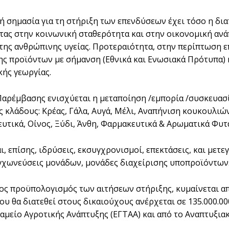
ή σημασία για τη στήριξη των επενδύσεων έχει τόσο η δια
ας στην κοινωνική σταθερότητα και στην οικονομική ανάπ
της ανθρώπινης υγείας. Προτεραιότητα, στην περίπτωση ε
ς προϊόντων με σήμανση (Εθνικά και Ενωσιακά Πρότυπα) κ
ής γεωργίας.
αρέμβασης ενισχύεται η μεταποίηση /εμπορία /συσκευασ
 κλάδους: Κρέας, Γάλα, Αυγά, Μέλι, Αναπήνιση κουκουλιώ
τικά, Οίνος, Ξύδι, Άνθη, Φαρμακευτικά & Αρωματικά Φυτά
ι, επίσης, ιδρύσεις, εκσυγχρονισμοί, επεκτάσεις, και με
χωνεύσεις μονάδων, μονάδες διαχείρισης υποπροϊόντων
ος προϋπολογισμός των αιτήσεων στήριξης, κυμαίνεται από
ου θα διατεθεί στους δικαιούχους ανέρχεται σε 135.000.0
αμείο Αγροτικής Ανάπτυξης (ΕΓΤΑΑ) και από το Αναπτυξι