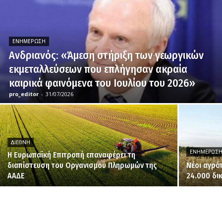
ΕΝΗΜΈΡΩΣΗ
Ανδριανός: «Άμεση στήριξη των γεωργικών
εκμεταλλεύσεων που επλήγησαν ακραία
καιρικά φαινόμενα του Ιουλίου του 2026»
pro_editor
-
31/07/2026
ΔΙΕΘΝΉ
ΕΝΗΜΈΡΩΣ
H Ευρωπαϊκή Επιτροπή επαναφέρει τη
διαπίστευση του Οργανισμού Πληρωμών της
Νέοι αγρό
ΑΑΔΕ
24.000 δι