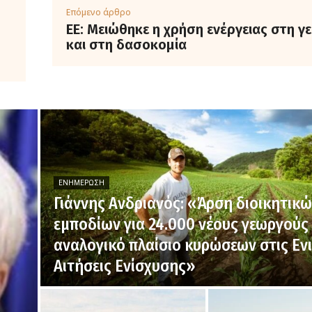
Επόμενο άρθρο
ΕΕ: Μειώθηκε η χρήση ενέργειας στη γ
και στη δασοκομία
ΕΝΗΜΈΡΩΣΗ
Γιάννης Ανδριανός: «Άρση διοικητικ
εμποδίων για 24.000 νέους γεωργούς 
αναλογικό πλαίσιο κυρώσεων στις Ενι
Αιτήσεις Ενίσχυσης»