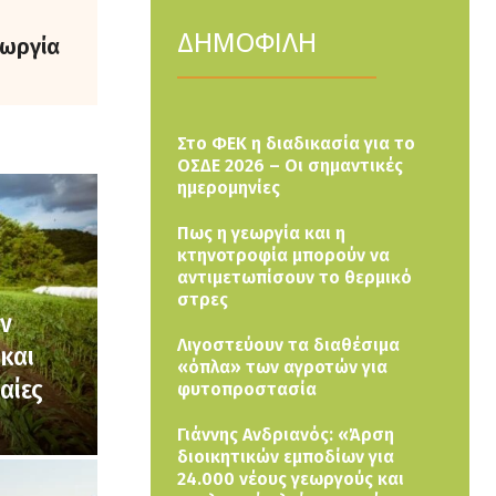
ΔΗΜΟΦΙΛΗ
εωργία
Στο ΦΕΚ η διαδικασία για το
ΟΣΔΕ 2026 – Οι σημαντικές
ημερομηνίες
Πως η γεωργία και η
κτηνοτροφία μπορούν να
αντιμετωπίσουν το θερμικό
στρες
ών
Λιγοστεύουν τα διαθέσιμα
και
«όπλα» των αγροτών για
αίες
φυτοπροστασία
Γιάννης Ανδριανός: «Άρση
διοικητικών εμποδίων για
24.000 νέους γεωργούς και