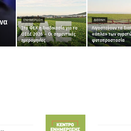
ενα
ΕΝΗΜΈΡΩΣΗ
ΔΙΕΘΝΉ
Στο ΦΕΚ η διαδικασία για το
Λιγοστεύουν τα δια
ΟΣΔΕ 2026 – Οι σημαντικές
«όπλα» των αγροτώ
ημερομηνίες
φυτοπροστασία