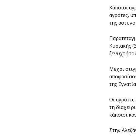
Κάποιοι αγ
αγρότες, υ
της αστυνο
Παρατεταγμ
Κυριακής (
ξενυχτήσου
Μέχρι στιγ
αποφασίσου
της Εγνατί
Οι αγρότες
τη διαχείρ
κάποιοι κά
Στην Αλεξά