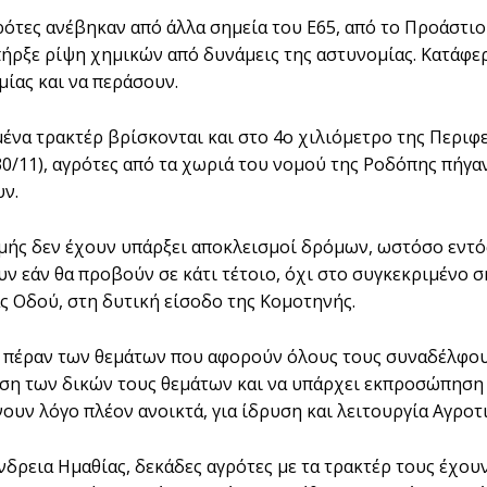
ρότες ανέβηκαν από άλλα σημεία του Ε65, από το Προάστιο
πήρξε ρίψη χημικών από δυνάμεις της αστυνομίας. Κατάφε
μίας και να περάσουν.
ένα τρακτέρ βρίσκονται και στο 4ο χιλιόμετρο της Περιφ
30/11), αγρότες από τα χωριά του νομού της Ροδόπης πήγα
ν.
μής δεν έχουν υπάρξει αποκλεισμοί δρόμων, ωστόσο εντό
ν εάν θα προβούν σε κάτι τέτοιο, όχι στο συγκεκριμένο 
ας Οδού, στη δυτική είσοδο της Κομοτηνής.
, πέραν των θεμάτων που αφορούν όλους τους συναδέλφου
ιση των δικών τους θεμάτων και να υπάρχει εκπροσώπηση α
νουν λόγο πλέον ανοικτά, για ίδρυση και λειτουργία Αγροτ
νδρεια Ημαθίας, δεκάδες αγρότες με τα τρακτέρ τους έχου