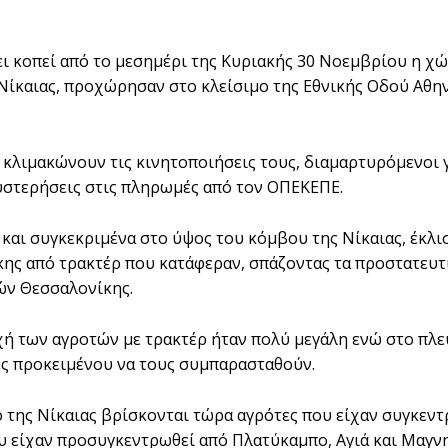
ει κοπεί από το μεσημέρι της Κυριακής 30 Νοεμβρίου η χ
Νίκαιας, προχώρησαν στο κλείσιμο της Εθνικής Οδού Αθην
, κλιμακώνουν τις κινητοποιήσεις τους, διαμαρτυρόμενοι 
θυστερήσεις στις πληρωμές από τον ΟΠΕΚΕΠΕ.
 και συγκεκριμένα στο ύψος του κόμβου της Νίκαιας, έκλι
ης από τρακτέρ που κατάφεραν, σπάζοντας τα προστατευτι
ών Θεσσαλονίκης.
ή των αγροτών με τρακτέρ ήταν πολύ μεγάλη ενώ στο πλε
ές προκειμένου να τους συμπαρασταθούν.
 της Νίκαιας βρίσκονται τώρα αγρότες που είχαν συγκεντ
υ είχαν προσυγκεντρωθεί από Πλατύκαμπο, Αγιά και Μαγν