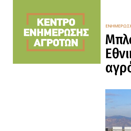
ΕΝΗΜΈΡΩΣ
Μπλό
Εθνι
αγρό