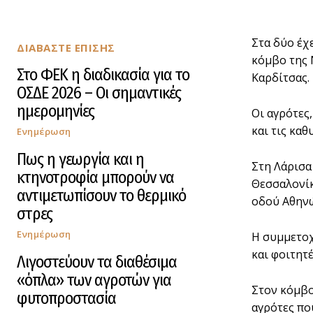
Στα δύο έχ
ΔΙΑΒΑΣΤΕ ΕΠΙΣΗΣ
κόμβο της 
Στο ΦΕΚ η διαδικασία για το
Καρδίτσας.
ΟΣΔΕ 2026 – Οι σημαντικές
ημερομηνίες
Οι αγρότες
και τις κα
Ενημέρωση
Πως η γεωργία και η
Στη Λάρισα
κτηνοτροφία μπορούν να
Θεσσαλονίκ
αντιμετωπίσουν το θερμικό
οδού Αθην
στρες
Ενημέρωση
Η συμμετοχ
και φοιτητ
Λιγοστεύουν τα διαθέσιμα
«όπλα» των αγροτών για
Στον κόμβο
φυτοπροστασία
αγρότες πο