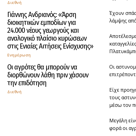
Διεθνή
Έχουν σπάσ
Γιάννης Ανδριανός: «Άρση
λάμψης από
διοικητικών εμποδίων για
24.000 νέους γεωργούς και
Αποτέλεσμα
αναλογικό πλαίσιο κυρώσεων
καταγγελίε
στις Ενιαίες Αιτήσεις Ενίσχυσης»
Πλατυκάμπ
Ενημέρωση
Οι αγρότες θα μπορούν να
Οι αστυνομ
διορθώνουν λάθη πριν χάσουν
επιτρέποντ
την επιδότηση
Είχε προηγ
Διεθνή
τους αστυν
μέσω τον π
Μεγάλη είν
φορά οι αγ