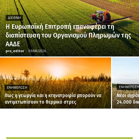
ΔΙΕΘΝΉ
H Ευρωπαϊκή Επιτροπή επαναφέρει τη
διαπίστευση του Οργανισμού Πληρωμών της
ΑΑΔΕ
pro_editor
-
03/08/2026
ΕΝΗΜΈΡΩΣ
ΕΝΗΜΈΡΩΣΗ
Πως η γεωργία και η κτηνοτροφία μπορούν να
Νέοι αγρό
αντιμετωπίσουν το θερμικό στρες
24.000 δι