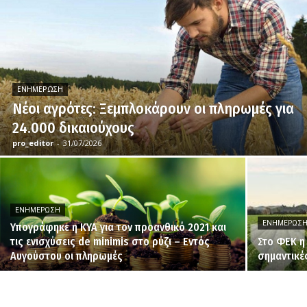
ΕΝΗΜΈΡΩΣΗ
Νέοι αγρότες: Ξεμπλοκάρουν οι πληρωμές για
24.000 δικαιούχους
pro_editor
-
31/07/2026
ΕΝΗΜΈΡΩΣΗ
ΕΝΗΜΈΡΩΣ
Υπογράφηκε η ΚΥΑ για τον προανθικό 2021 και
τις ενισχύσεις de minimis στο ρύζι – Εντός
Στο ΦΕΚ η
Αυγούστου οι πληρωμές
σημαντικέ