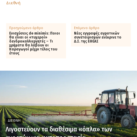
Διεθνή
Προηγούμενο άρθρο
Επόμενο άρθρο
Ενισχύσεις de minimis: Ποιοι
Νέες εγγραφές αγροτικών
θα είναι οι «τυχεροί»
συνεταιρισμών ενέκρινε το
δενδροκαλλιεργητές – Τι
Δ.Σ. της ΕΘΕΑΣ
χρήματα θα λάβουν οι
παραγωγοί μέχρι τέλος του
έτους
ΔΙΕΘΝΉ
Λιγοστεύουν τα διαθέσιμα «όπλα» των