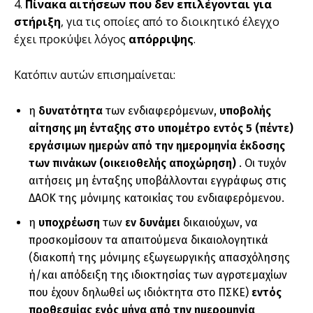
4.
Πίνακα αιτήσεων που δεν επιλέγονται για
στήριξη
, για τις οποίες από το διοικητικό έλεγχο
έχει προκύψει λόγος
απόρριψης
.
Κατόπιν αυτών επισημαίνεται:
η
δυνατότητα
των ενδιαφερόμενων,
υποβολής
αίτησης μη ένταξης στο υπομέτρο εντός 5 (πέντε)
εργάσιμων ημερών από την ημερομηνία έκδοσης
των πινάκων (οικειοθελής αποχώρηση)
. Οι τυχόν
αιτήσεις μη ένταξης υποβάλλονται εγγράφως στις
ΔΑΟΚ της μόνιμης κατοικίας του ενδιαφερόμενου.
η
υποχρέωση
των
εν δυνάμει
δικαιούχων, να
προσκομίσουν τα απαιτούμενα δικαιολογητικά
(διακοπή της μόνιμης εξωγεωργικής απασχόλησης
ή/και απόδειξη της ιδιοκτησίας των αγροτεμαχίων
που έχουν δηλωθεί ως ιδιόκτητα στο ΠΣΚΕ)
εντός
προθεσμίας ενός μήνα από την ημερομηνία