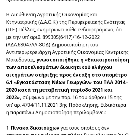
Η Διεύθυνση Αγροτικής Οικονομίας και
Κτηνιατρικής (Δ.Α.Ο.Κ.) της Περιφερειακής Ενότητας
(Π.Ε.) Πέλλας, ενημερώνει κάθε ενδιαφερόμενο, ότι
με την υπ’ αριθ. 899305(6417)/16-12-2022
(ΑΔΑ:68047ΛΛ-8ΟΔ) Δημοσιοποίηση του
Αντιπεριφερειάρχη Αγροτικής Οικονομίας Κεντρικής
Μακεδονίας,
γνωστοποιήθηκε η «Επικαιροποίηση
των αποτελεσμάτων διοικητικού ελέγχου
αιτημάτων στήριξης προς ένταξη στο υπομέτρο
6.1 «Εγκατάσταση Νέων Γεωργών» του ΠΑΑ 2014–
2020 κατά τη μεταβατική περίοδο 2021 και
2022»,
σύμφωνα με την παρ. 16 του άρθρου 15 της
υπ’ αρ. 4704/11.11.2021 3ης Πρόσκλησης. Ειδικότερα
η παραπάνω Δημοσιοποίηση περιλαμβάνει:
1.
Πίνακα δικαιούχων
για τους οποίους δεν