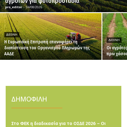
αγροτών για φυτοπροστασία
pro_editor
-
04/08/2026
ΔΙΕΘΝΉ
ΔΙΕΘΝΉ
H Ευρωπαϊκή Επιτροπή επαναφέρει τη
διαπίστευση του Οργανισμού Πληρωμών της
Οι αγρότε
ΑΑΔΕ
πριν χάσο
ΔΗΜΟΦΙΛΗ
Στο ΦΕΚ η διαδικασία για το ΟΣΔΕ 2026 – Οι