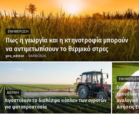
ΕΝΗΜΈΡΩΣΗ
Πως η γεωργία και η κτηνοτροφία μπορούν
να αντιμετωπίσουν το θερμικό στρες
pro_editor
-
04/08/2026
ΕΝΗΜΈΡΩΣ
Γιάννης Α
ΔΙΕΘΝΉ
εμποδίων 
Λιγοστεύουν τα διαθέσιμα «όπλα» των αγροτών
αναλογικό
για φυτοπροστασία
Αιτήσεις 